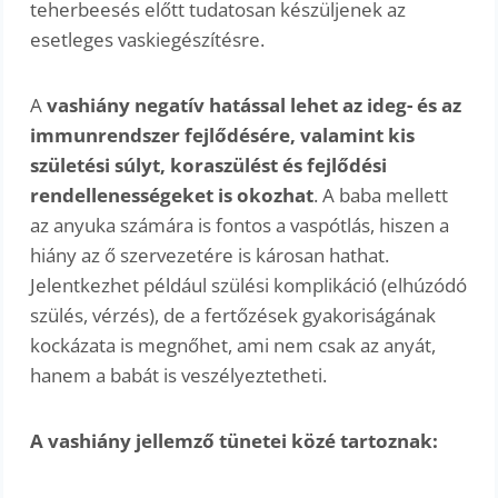
teherbeesés előtt tudatosan készüljenek az
esetleges vaskiegészítésre.
A
vashiány negatív hatással lehet az ideg- és az
immunrendszer fejlődésére, valamint kis
születési súlyt, koraszülést és fejlődési
rendellenességeket is okozhat
. A baba mellett
az anyuka számára is fontos a vaspótlás, hiszen a
hiány az ő szervezetére is károsan hathat.
Jelentkezhet például szülési komplikáció (elhúzódó
szülés, vérzés), de a fertőzések gyakoriságának
kockázata is megnőhet, ami nem csak az anyát,
hanem a babát is veszélyeztetheti.
A vashiány jellemző tünetei közé tartoznak: