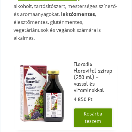
alkoholt, tartósítószert, mesterséges színező-
és aromaanyagokat,
laktózmentes
,
élesztőmentes, gluténmentes,
vegetáriánusok és vegánok számára is
alkalmas.
Floradix
Floravital szirup
(250 ml) –
vassal és
vitaminokkal
4 850
Ft
Kosárba
teszem