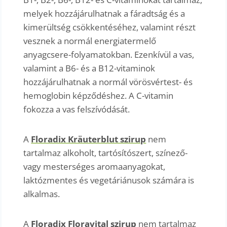
melyek hozzájárulhatnak a fáradtság és a
kimerültség csökkentéséhez, valamint részt
vesznek a normál energiatermelő
anyagcsere-folyamatokban. Ezenkívül a vas,
valamint a B6- és a B12-vitaminok
hozzájárulhatnak a normál vörösvértest- és
hemoglobin képződéshez. A C-vitamin
fokozza a vas felszívódását.
A
Floradix Kräuterblut szirup
nem
tartalmaz alkoholt, tartósítószert, színező-
vagy mesterséges aromaanyagokat,
laktózmentes és vegetáriánusok számára is
alkalmas.
A
Floradix Floravital szirup
nem tartalmaz