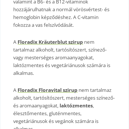
valamint a B6- és a B12-vitaminok
hozzájárulhatnak a normál vörösvértest- és
hemoglobin képződéshez. A C-vitamin
fokozza a vas felszívódását.
A
Floradix Kräuterblut szirup
nem
tartalmaz alkoholt, tartósítószert, színező-
vagy mesterséges aromaanyagokat,
laktózmentes és vegetáriánusok számára is
alkalmas.
A
Floradix Floravital szirup
nem tartalmaz
alkoholt, tartósítószert, mesterséges színező-
és aromaanyagokat,
laktózmentes
,
élesztőmentes, gluténmentes,
vegetáriánusok és vegánok számára is
alkalmas.