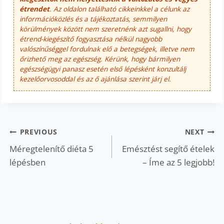
étrendet
. Az oldalon található cikkeinkkel a célunk az
információközlés és a tájékoztatás, semmilyen
körülmények között nem szeretnénk azt sugallni, hogy
étrend-kiegészítő fogyasztása nélkül nagyobb
valószínűséggel fordulnak elő a betegségek, illetve nem
őrizhető meg az egészség. Kérünk, hogy bármilyen
egészségügyi panasz esetén első lépésként konzultálj
kezelőorvosoddal és az ő ajánlása szerint járj el.
Bejegyzés
PREVIOUS
NEXT
navigáció
Méregtelenítő diéta 5
Emésztést segítő ételek
lépésben
– Íme az 5 legjobb!