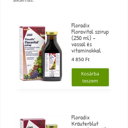
Floradix
Floravital szirup
(250 ml) –
vassal és
vitaminokkal
4 850
Ft
Kosárba
teszem
Floradix
Kräuterblut