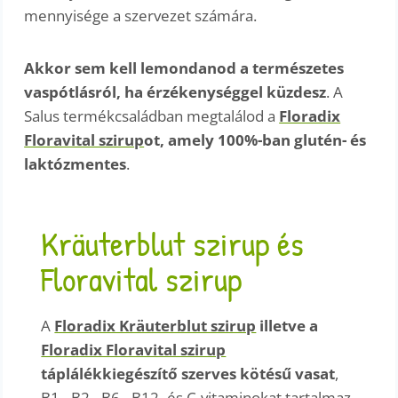
mennyisége a szervezet számára.
Akkor sem kell lemondanod a természetes
vaspótlásról, ha érzékenységgel küzdesz
. A
Salus termékcsaládban megtalálod a
Floradix
Floravital szirup
ot, amely 100%-ban glutén- és
laktózmentes
.
Kräuterblut szirup és
Floravital szirup
A
Floradix Kräuterblut szirup
illetve a
Floradix Floravital szirup
táplálékkiegészítő szerves kötésű vasat
,
B1-, B2-, B6-, B12- és C-vitaminokat tartalmaz,