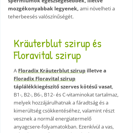
spermiumok egészségesebbek, illetve
mozgékonyabbak legyenek,
ami növelheti a
teherbeesés valószínűségét.
Kräuterblut szirup és
Floravital szirup
A
Floradix Kräuterblut szirup
illetve a
Floradix Floravital szirup
táplálékkiegészítő szerves kötésű vasat
,
B1-, B2-, B6-, B12- és C-vitaminokat tartalmaz,
melyek hozzájárulhatnak a fáradtság és a
kimerültség csökkentéséhez, valamint részt
vesznek a normál energiatermelő
anyagcsere-folyamatokban. Ezenkívül a vas,