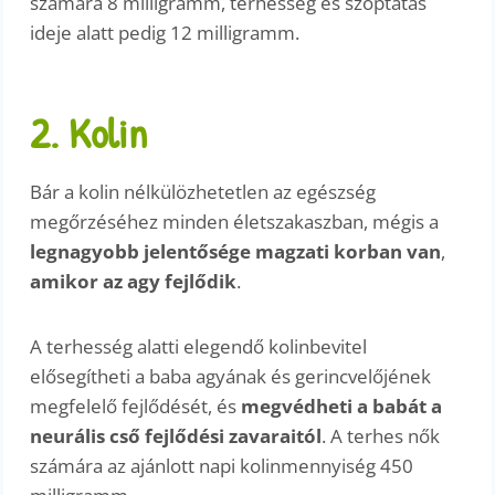
számára 8 milligramm, terhesség és szoptatás
ideje alatt pedig 12 milligramm.
2. Kolin
Bár a kolin nélkülözhetetlen az egészség
megőrzéséhez minden életszakaszban, mégis a
legnagyobb jelentősége magzati korban van
,
amikor az agy fejlődik
.
A terhesség alatti elegendő kolinbevitel
elősegítheti a baba agyának és gerincvelőjének
megfelelő fejlődését, és
megvédheti a babát a
neurális cső fejlődési zavaraitól
. A terhes nők
számára az ajánlott napi kolinmennyiség 450