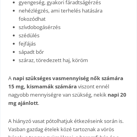
gyengeség, gyakori fáradtságérzés
nehézlégzés, ami terhelés hatására
fokozódhat
szívdobogásérzés
szédülés
fejfájás
sápadt bőr
száraz, töredezett haj, köröm
A
napi szükséges vasmennyiség nők számára
15 mg, kismamák számára
viszont ennél
nagyobb mennyiségre van szükség, nekik
napi 20
mg ajánlott
.
A hiányzó vasat pótolhatjuk étkezéseink során is.
Vasban gazdag ételek közé tartoznak a vörös