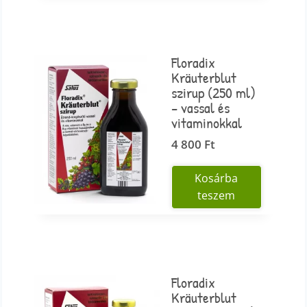
Floradix
Kräuterblut
szirup (250 ml)
– vassal és
vitaminokkal
4 800
Ft
Kosárba
teszem
Floradix
Kräuterblut