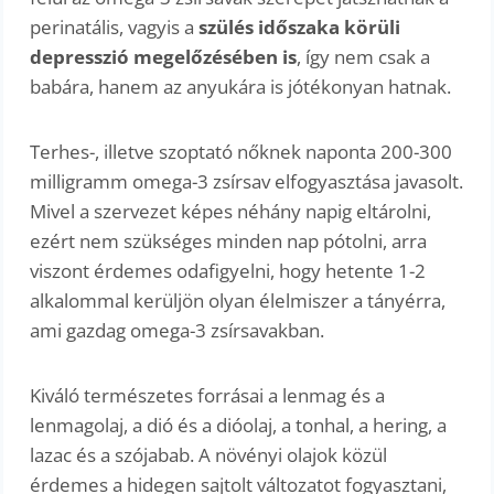
perinatális, vagyis a
szülés időszaka körüli
depresszió megelőzésében is
, így nem csak a
babára, hanem az anyukára is jótékonyan hatnak.
Terhes-, illetve szoptató nőknek naponta 200-300
milligramm omega-3 zsírsav elfogyasztása javasolt.
Mivel a szervezet képes néhány napig eltárolni,
ezért nem szükséges minden nap pótolni, arra
viszont érdemes odafigyelni, hogy hetente 1-2
alkalommal kerüljön olyan élelmiszer a tányérra,
ami gazdag omega-3 zsírsavakban.
Kiváló természetes forrásai a lenmag és a
lenmagolaj, a dió és a dióolaj, a tonhal, a hering, a
lazac és a szójabab. A növényi olajok közül
érdemes a hidegen sajtolt változatot fogyasztani,