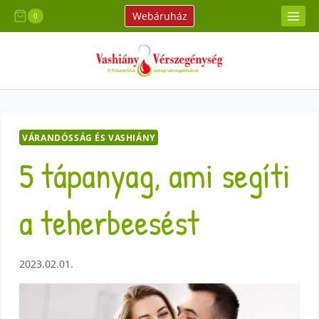
Skip
Webáruház
0
to
content
VÁRANDÓSSÁG ÉS VASHIÁNY
5 tápanyag, ami segíti
a teherbeesést
2023.02.01.