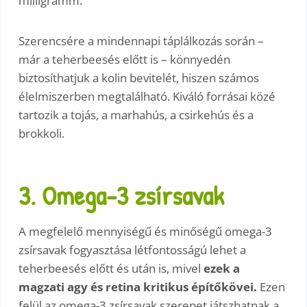
milligramm.
Szerencsére a mindennapi táplálkozás során –
már a teherbeesés előtt is – könnyedén
biztosíthatjuk a kolin bevitelét, hiszen számos
élelmiszerben megtalálható. Kiváló forrásai közé
tartozik a tojás, a marhahús, a csirkehús és a
brokkoli.
3. Omega-3 zsírsavak
A megfelelő mennyiségű és minőségű omega-3
zsírsavak fogyasztása létfontosságú lehet a
teherbeesés előtt és után is, mivel
ezek a
magzati agy és retina kritikus építőkövei.
Ezen
felül az omega-3 zsírsavak szerepet játszhatnak a