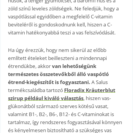
húsok, a tenger gyümölcsei, a baromfi hús és a
zöld színű leveles zöldségek. Ne feledjük, hogy a
vaspótlással egyidőben a megfelelő C-vitamin
beviteléről is gondoskodnunk kell, hiszen a C-
vitamin hatékonyabbá teszi a vas felszívódását.
Ha úgy érezzük, hogy nem sikerül az előbb
említett ételeket beilleszteni a mindennapi
étrendükbe, akkor
van lehetőségünk
természetes összetevőkből álló vaspótló
étrend-kiegészítőt is fogyasztani.
A Salus
termékcsaládba tartozó
Floradix Kräuterblut
szirup például kiváló választás
, hiszen vas-
glükonátból származó szerves kötésű vasat,
valamint B1-, B2-, B6-, B12- és C-vitaminokat is
tartalmaz, így rendszeres fogyasztásával könnyen
és kényelmesen biztosítható a szükséges vas