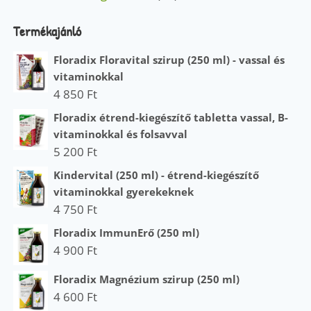
Termékajánló
Floradix Floravital szirup (250 ml) - vassal és
vitaminokkal
4 850
Ft
Floradix étrend-kiegészítő tabletta vassal, B-
vitaminokkal és folsavval
5 200
Ft
Kindervital (250 ml) - étrend-kiegészítő
vitaminokkal gyerekeknek
4 750
Ft
Floradix ImmunErő (250 ml)
4 900
Ft
Floradix Magnézium szirup (250 ml)
4 600
Ft