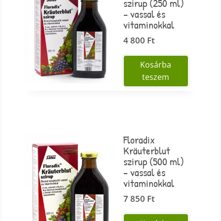
szirup (250 ml)
– vassal és
vitaminokkal
4 800
Ft
Kosárba
teszem
Floradix
Kräuterblut
szirup (500 ml)
– vassal és
vitaminokkal
7 850
Ft