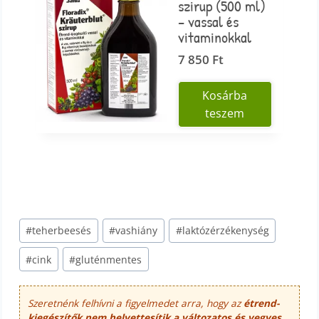
szirup (500 ml)
– vassal és
vitaminokkal
7 850
Ft
Kosárba
teszem
Post
#
teherbeesés
#
vashiány
#
laktózérzékenység
Tags:
#
cink
#
gluténmentes
Szeretnénk felhívni a figyelmedet arra, hogy az
étrend-
kiegészítők nem helyettesítik a változatos és vegyes