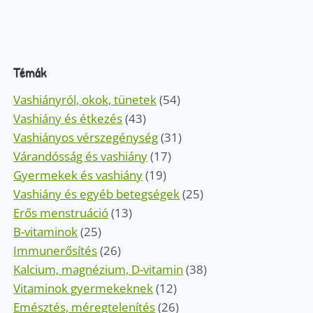
Témák
Vashiányról, okok, tünetek
(54)
Vashiány és étkezés
(43)
Vashiányos vérszegénység
(31)
Várandósság és vashiány
(17)
Gyermekek és vashiány
(19)
Vashiány és egyéb betegségek
(25)
Erős menstruáció
(13)
B-vitaminok
(25)
Immunerősítés
(26)
Kalcium, magnézium, D-vitamin
(38)
Vitaminok gyermekeknek
(12)
Emésztés, méregtelenítés
(26)