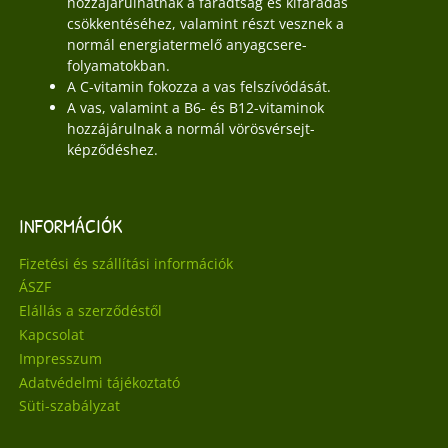
hozzájárulhatnak a fáradtság és kifáradás
csökkentéséhez, valamint részt vesznek a
normál energiatermelő anyagcsere-
folyamatokban.
A C-vitamin fokozza a vas felszívódását.
A vas, valamint a B6- és B12-vitaminok
hozzájárulnak a normál vörösvérsejt-
képződéshez.
INFORMÁCIÓK
Fizetési és szállítási információk
ÁSZF
Elállás a szerződéstől
Kapcsolat
Impresszum
Adatvédelmi tájékoztató
Süti-szabályzat