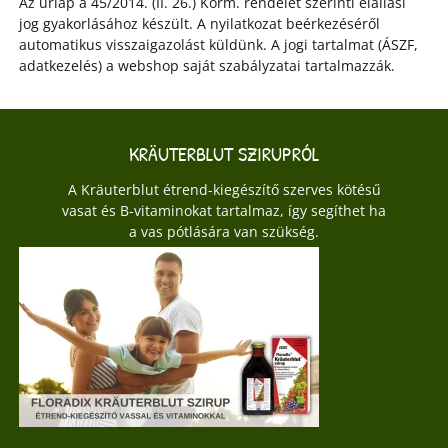
Az űrlap a 45/2014. (II. 26.) Korm. rendelet szerinti elállási
jog gyakorlásához készült. A nyilatkozat beérkezéséről
automatikus visszaigazolást küldünk. A jogi tartalmat (ÁSZF,
adatkezelés) a webshop saját szabályzatai tartalmazzák.
KRÄUTERBLUT SZIRUPRÓL
A Kräuterblut étrend-kiegészítő szerves kötésű
vasat és B-vitaminokat tartalmaz, így segíthet ha
a vas pótlására van szükség.