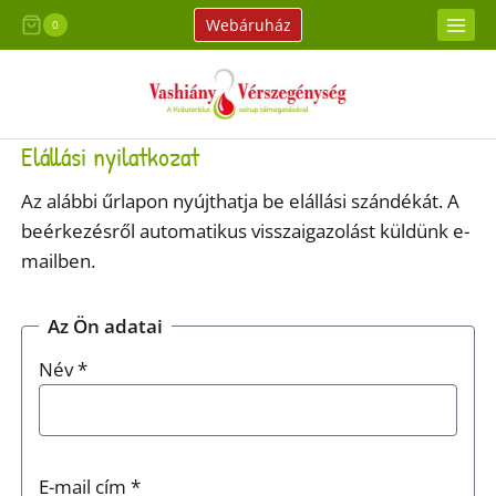
Skip
Webáruház
0
to
content
1. lépés a 2-ből:
Elállási nyilatkozat
Az alábbi űrlapon nyújthatja be elállási szándékát. A
beérkezésről automatikus visszaigazolást küldünk e-
mailben.
Az Ön adatai
Név
*
E-mail cím
*