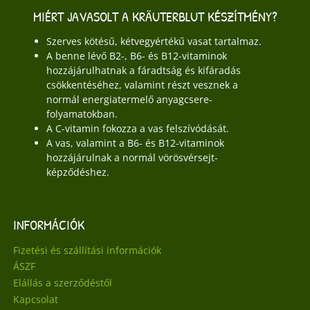
MIÉRT JAVASOLT A KRÄUTERBLUT KÉSZÍTMÉNY?
Szerves kötésű, kétvegyértékű vasat tartalmaz.
A benne lévő B2-, B6- és B12-vitaminok
hozzájárulhatnak a fáradtság és kifáradás
csökkentéséhez, valamint részt vesznek a
normál energiatermelő anyagcsere-
folyamatokban.
A C-vitamin fokozza a vas felszívódását.
A vas, valamint a B6- és B12-vitaminok
hozzájárulnak a normál vörösvérsejt-
képződéshez.
INFORMÁCIÓK
Fizetési és szállítási információk
ÁSZF
Elállás a szerződéstől
Kapcsolat