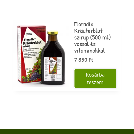
Floradix
Kräuterblut
szirup (500 ml) –
vassal és
vitaminokkal
7 850
Ft
Kosárba
teszem