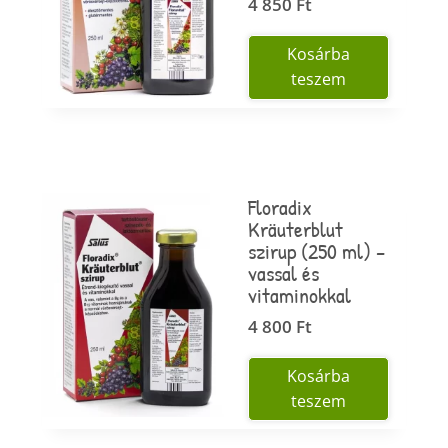
4 850
Ft
Kosárba
teszem
Floradix
Kräuterblut
szirup (250 ml) –
vassal és
vitaminokkal
4 800
Ft
Kosárba
teszem