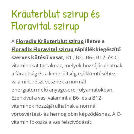
Kräuterblut szirup és
Floravital szirup
A
Floradix Kräuterblut szirup
illetve a
Floradix Floravital szirup
táplálékkiegészítő
szerves kötésű vasat
, B1-, B2-, B6-, B12- és C-
vitaminokat tartalmaz, melyek hozzájárulhatnak
a fáradtság és a kimerültség csökkentéséhez,
valamint részt vesznek a normál
energiatermelő anyagcsere-folyamatokban.
Ezenkívül a vas, valamint a B6- és a B12-
vitaminok hozzájárulhatnak a normál
vörösvértest- és hemoglobin képződéshez. A C-
vitamin fokozza a vas felszívódását.