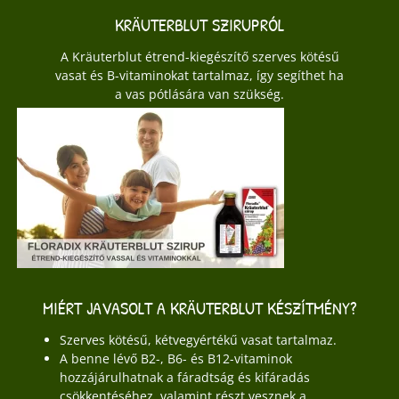
KRÄUTERBLUT SZIRUPRÓL
A Kräuterblut étrend-kiegészítő szerves kötésű
vasat és B-vitaminokat tartalmaz, így segíthet ha
a vas pótlására van szükség.
MIÉRT JAVASOLT A KRÄUTERBLUT KÉSZÍTMÉNY?
Szerves kötésű, kétvegyértékű vasat tartalmaz.
A benne lévő B2-, B6- és B12-vitaminok
hozzájárulhatnak a fáradtság és kifáradás
csökkentéséhez, valamint részt vesznek a