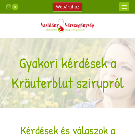
Skip
Webáruház
0
to
content
Gyakori kérdések a
Kräuterblut szirupról
Kérdések és válaszok a