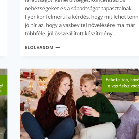
nehézségeket és a sápadtságot tapasztalnak.
Ilyenkor felmerül a kérdés, hogy mit lehet tenn
jó hír az, hogy a vasbevitel növelésére ma már
többféle, jól összeállított készítmény…
AMIKOR
ELOLVASOM
NEM
MEGOLDHATÓ
A
FOLYÉKONY
VASPÓTLÁS
–
MILYEN
ALTERNATÍVÁT
VÁLASSZ?