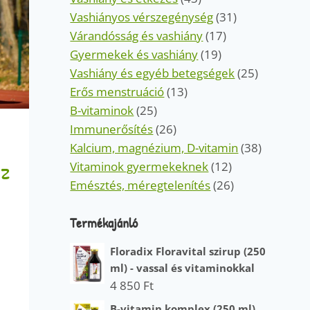
Vashiányos vérszegénység
(31)
Várandósság és vashiány
(17)
Gyermekek és vashiány
(19)
Vashiány és egyéb betegségek
(25)
Erős menstruáció
(13)
B-vitaminok
(25)
Immunerősítés
(26)
Kalcium, magnézium, D-vitamin
(38)
sz
Vitaminok gyermekeknek
(12)
Emésztés, méregtelenítés
(26)
Termékajánló
Floradix Floravital szirup (250
ml) - vassal és vitaminokkal
4 850
Ft
B-vitamin komplex (250 ml)