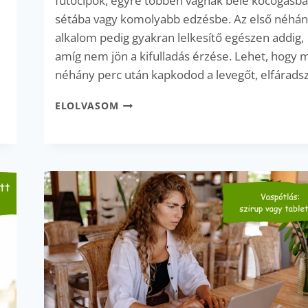
futócipők, egyre többen vágnak bele kocogásba
sétába vagy komolyabb edzésbe. Az első néhá
alkalom pedig gyakran lelkesítő egészen addig,
a
amíg nem jön a kifulladás érzése. Lehet, hogy 
néhány perc után kapkodod a levegőt, elfárads
SPORT
ELOLVASOM
TAVASSZAL?
EZÉRT
FULLADHATSZ
KI
HAMARABB!