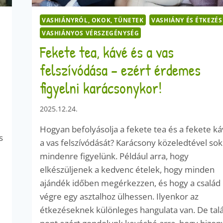
VASHIÁNYRÓL, OKOK, TÜNETEK
VASHIÁNY ÉS ÉTKEZÉS
VASHIÁNYOS VÉRSZEGÉNYSÉG
Fekete tea, kávé és a vas
felszívódása – ezért érdemes
figyelni karácsonykor!
2025.12.24.
Hogyan befolyásolja a fekete tea és a fekete k
s
a vas felszívódását? Karácsony közeledtével sok
mindenre figyelünk. Például arra, hogy
elkészüljenek a kedvenc ételek, hogy minden
ajándék időben megérkezzen, és hogy a család
végre egy asztalhoz ülhessen. Ilyenkor az
étkezéseknek különleges hangulata van. De tal