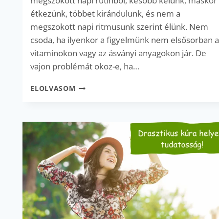
megszokott napi rutinból, később kelünk, máskor
étkezünk, többet kirándulunk, és nem a
megszokott napi ritmusunk szerint élünk. Nem
csoda, ha ilyenkor a figyelmünk nem elsősorban 
vitaminokon vagy az ásványi anyagokon jár. De
vajon problémát okoz-e, ha…
VASPÓTLÁS
ELOLVASOM
NYARALÁS
ALATT
–
MIRE
ÉRDEMES
FIGYELNI?