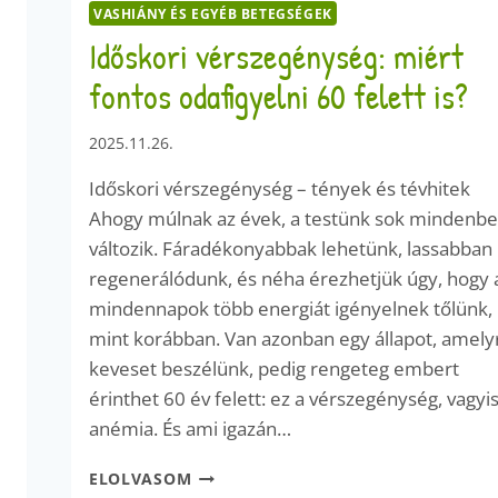
VASHIÁNY ÉS EGYÉB BETEGSÉGEK
Időskori vérszegénység: miért
fontos odafigyelni 60 felett is?
2025.11.26.
Időskori vérszegénység – tények és tévhitek
Ahogy múlnak az évek, a testünk sok mindenb
változik. Fáradékonyabbak lehetünk, lassabban
regenerálódunk, és néha érezhetjük úgy, hogy 
mindennapok több energiát igényelnek tőlünk,
mint korábban. Van azonban egy állapot, amely
keveset beszélünk, pedig rengeteg embert
érinthet 60 év felett: ez a vérszegénység, vagyis
anémia. És ami igazán…
IDŐSKORI
ELOLVASOM
VÉRSZEGÉNYSÉG: