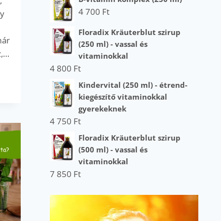
,
4 700
Ft
ny
Floradix Kräuterblut szirup
már
(250 ml) - vassal és
z,…
vitaminokkal
4 800
Ft
Kindervital (250 ml) - étrend-
kiegészítő vitaminokkal
gyerekeknek
4 750
Ft
Floradix Kräuterblut szirup
(500 ml) - vassal és
vitaminokkal
7 850
Ft