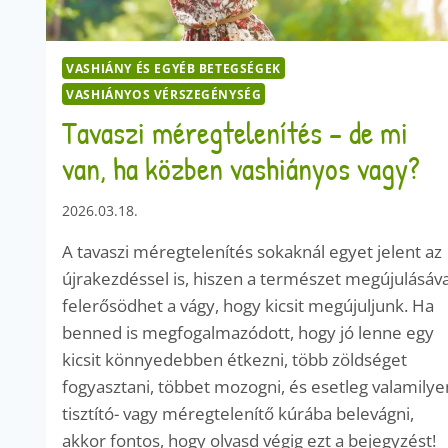
VASHIÁNY ÉS EGYÉB BETEGSÉGEK
VASHIÁNYOS VÉRSZEGÉNYSÉG
Tavaszi méregtelenítés – de mi
van, ha közben vashiányos vagy?
2026.03.18.
A tavaszi méregtelenítés sokaknál egyet jelent az
újrakezdéssel is, hiszen a természet megújulásáva
felerősödhet a vágy, hogy kicsit megújuljunk. Ha
benned is megfogalmazódott, hogy jó lenne egy
kicsit könnyedebben étkezni, több zöldséget
fogyasztani, többet mozogni, és esetleg valamilye
tisztító- vagy méregtelenítő kúrába belevágni,
akkor fontos, hogy olvasd végig ezt a bejegyzést!