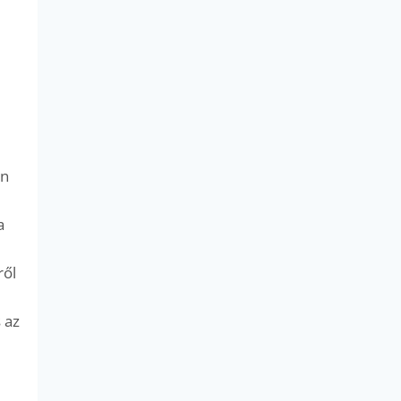
en
a
ről
 az