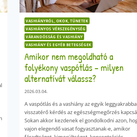
VASHIÁNYRÓL, OKOK, TÜNETEK
VASHIÁNYOS VÉRSZEGÉNYSÉG
VÁRANDÓSSÁG ÉS VASHIÁNY
VASHIÁNY ÉS EGYÉB BETEGSÉGEK
Amikor nem megoldható a
folyékony vaspótlás – milyen
alternatívát válassz?
l
2026.03.04.
A vaspótlás és a vashiány az egyik leggyakrabb
visszatérő kérdés az egészségmegőrzés kapcsá
n
Sokan akkor kezdenek el gondolkodni azon, ho
vajon elegendő vasat fogyasztanak-e, amikor
fáradtságot, kimerültséget, koncentrációs