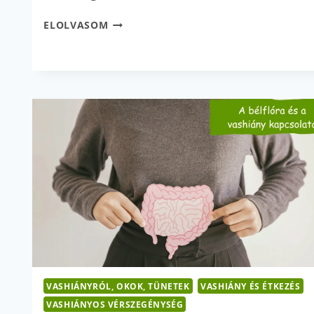
ÁLLANDÓ
ELOLVASOM
FÁRADTSÁG?
NEM
MINDIG
A
VASHIÁNY
A
BŰNÖS!
VASHIÁNYRÓL, OKOK, TÜNETEK
VASHIÁNY ÉS ÉTKEZÉS
VASHIÁNYOS VÉRSZEGÉNYSÉG