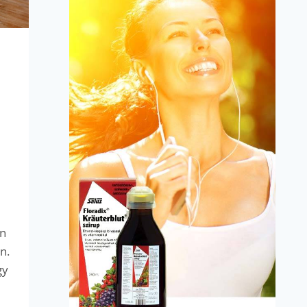
an
n.
gy