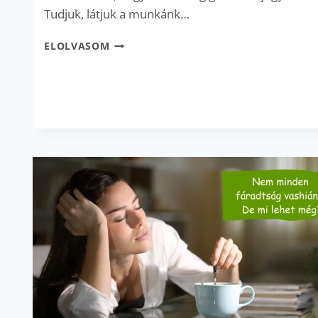
Tudjuk, látjuk a munkánk…
TAVASZI
ELOLVASOM
MÉREGTELENÍTÉS
–
DE
MI
VAN,
HA
KÖZBEN
VASHIÁNYOS
VAGY?