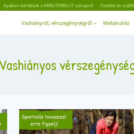
Gyakori kérdések a KRÄUTERBLUT szirupról
Fizetési és száll
Vashiányról, vérszegénységről
Webáruház
Vashiányos vérszegénysé