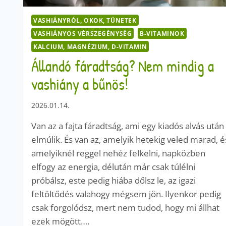
VASHIÁNYRÓL, OKOK, TÜNETEK
VASHIÁNYOS VÉRSZEGÉNYSÉG
B-VITAMINOK
KALCIUM, MAGNÉZIUM, D-VITAMIN
Állandó fáradtság? Nem mindig a
vashiány a bűnös!
2026.01.14.
Van az a fajta fáradtság, ami egy kiadós alvás után
elmúlik. És van az, amelyik hetekig veled marad, é
amelyiknél reggel nehéz felkelni, napközben
elfogy az energia, délután már csak túlélni
próbálsz, este pedig hiába dőlsz le, az igazi
feltöltődés valahogy mégsem jön. Ilyenkor pedig
csak forgolódsz, mert nem tudod, hogy mi állhat
ezek mögött….