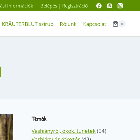
ítási információk
Belépés | Regisztráció
KRÄUTERBLUT szirup
Rólunk
Kapcsolat
0
g
Témák
Vashiányról, okok, tünetek
(54)
Vashiány és étkezés
(43)