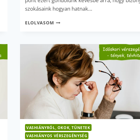
pont ezért gondolunk kevésbé arra, hogy bizon
szokásaink hogyan hatnak…
FEKETE
ELOLVASOM
TEA,
KÁVÉ
ÉS
A
VAS
FELSZÍVÓDÁSA
–
EZÉRT
ÉRDEMES
FIGYELNI
KARÁCSONYKOR!
VASHIÁNYRÓL, OKOK, TÜNETEK
VASHIÁNYOS VÉRSZEGÉNYSÉG