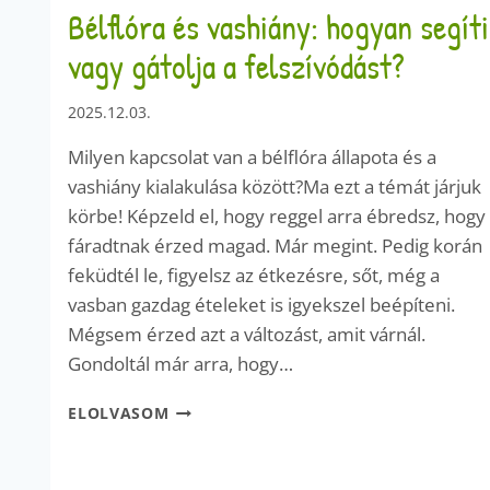
Bélflóra és vashiány: hogyan segíti
vagy gátolja a felszívódást?
2025.12.03.
Milyen kapcsolat van a bélflóra állapota és a
vashiány kialakulása között?Ma ezt a témát járjuk
körbe! Képzeld el, hogy reggel arra ébredsz, hogy
fáradtnak érzed magad. Már megint. Pedig korán
feküdtél le, figyelsz az étkezésre, sőt, még a
vasban gazdag ételeket is igyekszel beépíteni.
Mégsem érzed azt a változást, amit várnál.
Gondoltál már arra, hogy…
BÉLFLÓRA
ELOLVASOM
ÉS
VASHIÁNY:
HOGYAN