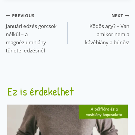
Bejegyzés
PREVIOUS
NEXT
navigáció
Januári edzés görcsök
Ködös agy? – Van
nélkül – a
amikor nem a
magnéziumhiány
kávéhiány a bűnös!
tünetei edzésnél
Ez is érdekelhet