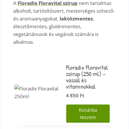
A
Floradix Floravital szirup
nem tartalmaz
alkoholt, tartósítószert, mesterséges színező-
és aromaanyagokat,
laktózmentes
,
élesztőmentes, gluténmentes,
vegetáriánusok és vegánok számára is
alkalmas.
Floradix Floravital
szirup (250 ml) –
vassal és
vitaminokkal
4 850
Ft
Kosárba
teszem