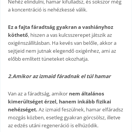
Nehéz elindulni, hamar kifulladsz, és sokszor még
a koncentráció is nehézkessé válik.
Ez a fajta fáradtság gyakran a vashiányhoz
köthető
, hiszen a vas kulcsszerepet játszik az
oxigénszállításban. Ha kevés van belőle, akkor a
sejtjeid nem jutnak elegendő oxigénhez, ami az
előbb említett tüneteket okozhatja.
2.Amikor az izmaid fáradnak el túl hamar
Van az a fáradtság, amikor
nem általános
kimerültséget érzel, hanem inkább fizikai
nehézséget.
Az izmaid feszülnek, hamar elfáradsz
mozgás közben, esetleg gyakran görcsölsz, illetve
az edzés utáni regeneráció is elhúzódik.