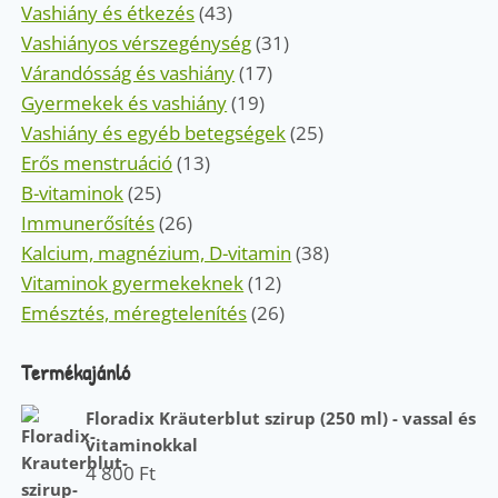
Vashiány és étkezés
(43)
Vashiányos vérszegénység
(31)
Várandósság és vashiány
(17)
Gyermekek és vashiány
(19)
Vashiány és egyéb betegségek
(25)
Erős menstruáció
(13)
B-vitaminok
(25)
Immunerősítés
(26)
Kalcium, magnézium, D-vitamin
(38)
Vitaminok gyermekeknek
(12)
Emésztés, méregtelenítés
(26)
Termékajánló
Floradix Kräuterblut szirup (250 ml) - vassal és
vitaminokkal
4 800
Ft