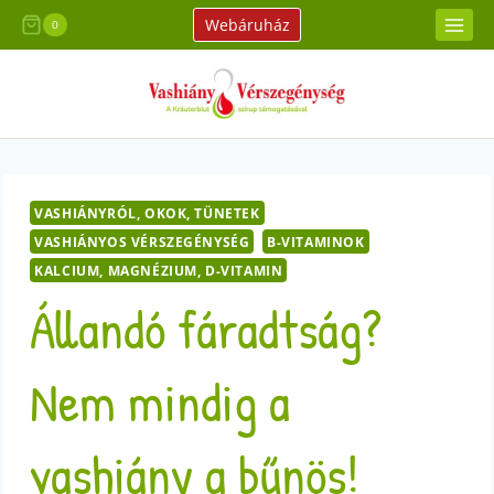
Skip
Webáruház
0
to
content
VASHIÁNYRÓL, OKOK, TÜNETEK
VASHIÁNYOS VÉRSZEGÉNYSÉG
B-VITAMINOK
KALCIUM, MAGNÉZIUM, D-VITAMIN
Állandó fáradtság?
Nem mindig a
vashiány a bűnös!