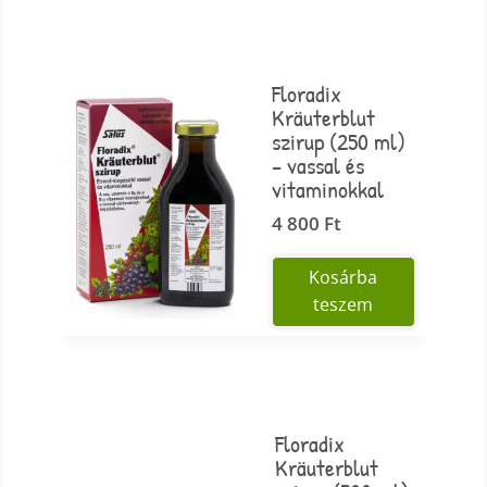
Floradix
Kräuterblut
szirup (250 ml)
– vassal és
vitaminokkal
4 800
Ft
Kosárba
teszem
Floradix
Kräuterblut