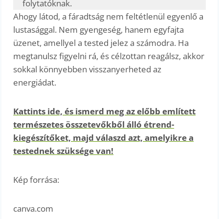
folytatóknak.
Ahogy látod, a fáradtság nem feltétlenül egyenlő a
lustasággal. Nem gyengeség, hanem egyfajta
üzenet, amellyel a tested jelez a számodra. Ha
megtanulsz figyelni rá, és célzottan reagálsz, akkor
sokkal könnyebben visszanyerheted az
energiádat.
Kattints ide, és ismerd meg az előbb említett
természetes összetevőkből álló étrend-
kiegészítőket, majd válaszd azt, amelyikre a
testednek szüksége van!
Kép forrása:
canva.com