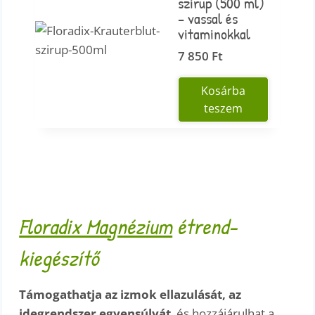
szirup (500 ml)
– vassal és
vitaminokkal
7 850
Ft
Kosárba
teszem
Floradix Magnézium
étrend-
kiegészítő
Támogathatja az izmok ellazulását, az
idegrendszer egyensúlyát
, és hozzájárulhat a