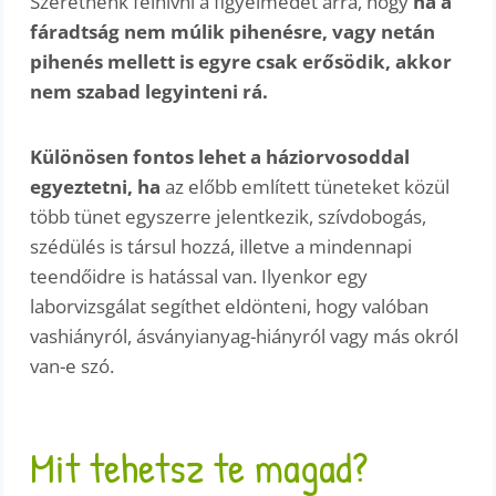
Szeretnénk felhívni a figyelmedet arra, hogy
ha a
fáradtság nem múlik pihenésre, vagy netán
pihenés mellett is egyre csak erősödik, akkor
nem szabad legyinteni rá.
Különösen fontos lehet a háziorvosoddal
egyeztetni, ha
az előbb említett tüneteket közül
több tünet egyszerre jelentkezik, szívdobogás,
szédülés is társul hozzá, illetve a mindennapi
teendőidre is hatással van. Ilyenkor egy
laborvizsgálat segíthet eldönteni, hogy valóban
vashiányról, ásványianyag-hiányról vagy más okról
van-e szó.
Mit tehetsz te magad?