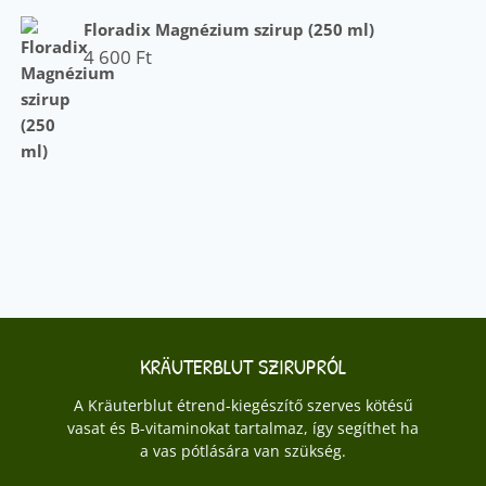
Floradix Magnézium szirup (250 ml)
4 600
Ft
KRÄUTERBLUT SZIRUPRÓL
A Kräuterblut étrend-kiegészítő szerves kötésű
vasat és B-vitaminokat tartalmaz, így segíthet ha
a vas pótlására van szükség.