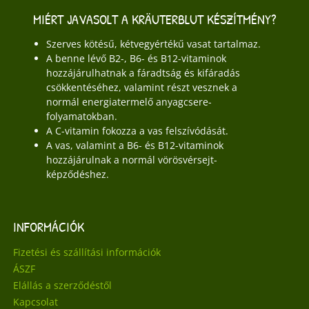
MIÉRT JAVASOLT A KRÄUTERBLUT KÉSZÍTMÉNY?
Szerves kötésű, kétvegyértékű vasat tartalmaz.
A benne lévő B2-, B6- és B12-vitaminok
hozzájárulhatnak a fáradtság és kifáradás
csökkentéséhez, valamint részt vesznek a
normál energiatermelő anyagcsere-
folyamatokban.
A C-vitamin fokozza a vas felszívódását.
A vas, valamint a B6- és B12-vitaminok
hozzájárulnak a normál vörösvérsejt-
képződéshez.
INFORMÁCIÓK
Fizetési és szállítási információk
ÁSZF
Elállás a szerződéstől
Kapcsolat