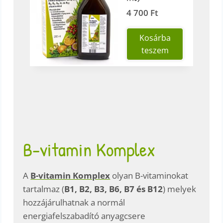
4 700
Ft
Kosárba
teszem
B-vitamin Komplex
A
B-vitamin Komplex
olyan B-vitaminokat
tartalmaz (
B1, B2, B3, B6, B7 és B12
) melyek
hozzájárulhatnak a normál
energiafelszabadító anyagcsere