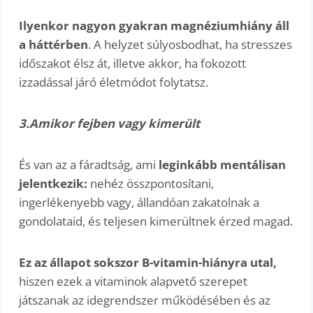
Ilyenkor nagyon gyakran magnéziumhiány áll
a háttérben
. A helyzet súlyosbodhat, ha stresszes
időszakot élsz át, illetve akkor, ha fokozott
izzadással járó életmódot folytatsz.
3.Amikor fejben vagy kimerült
És van az a fáradtság, ami
leginkább mentálisan
jelentkezik:
nehéz összpontosítani,
ingerlékenyebb vagy, állandóan zakatolnak a
gondolataid, és teljesen kimerültnek érzed magad.
Ez az állapot sokszor B-vitamin-hiányra utal,
hiszen ezek a vitaminok alapvető szerepet
játszanak az idegrendszer működésében és az