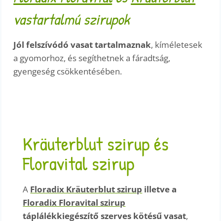
vastartalmú szirupok
Jól felszívódó vasat tartalmaznak
, kíméletesek
a gyomorhoz, és segíthetnek a fáradtság,
gyengeség csökkentésében.
Kräuterblut szirup és
Floravital szirup
A
Floradix Kräuterblut szirup
illetve a
Floradix Floravital szirup
táplálékkiegészítő szerves kötésű vasat
,