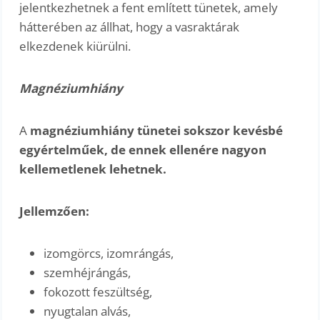
jelentkezhetnek a fent említett tünetek, amely
hátterében az állhat, hogy a vasraktárak
elkezdenek kiürülni.
Magnéziumhiány
A
magnéziumhiány tünetei sokszor kevésbé
egyértelműek, de ennek ellenére nagyon
kellemetlenek lehetnek.
Jellemzően:
izomgörcs, izomrángás,
szemhéjrángás,
fokozott feszültség,
nyugtalan alvás,