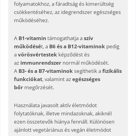
folyamatokhoz, a fáradtság és kimerültség
csökkentéséhez, az idegrendszer egészséges
működéséhez.
A
B1-vitamin
támogathatja a
szív
működésé
t, a
B6 és a B12-vitaminok
pedig
a
vörösvértestek
képződést és
az
immunrendszer
normál működését.
A
B3- és a B7-vitaminok
segíthetik a
fizikális
funkciókat
, valamint az
egészséges
bőr
megőrzését.
Használata javasolt aktív életmódot
folytatóknak, illetve mindazoknak, akiknél
ezen összetevők hiánya fennáll. Különösen
ajánlott vegetáriánus és vegán életmódot