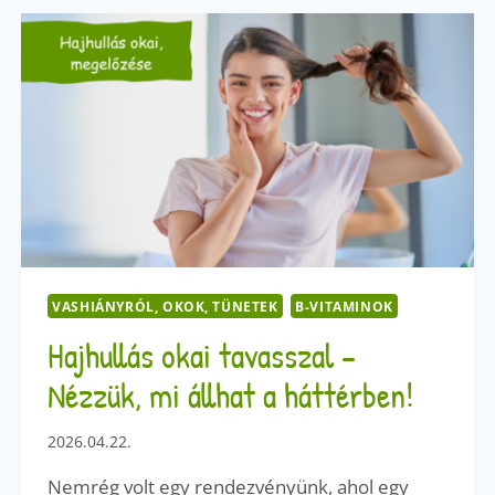
SZÉLE?
–
A
SZÁJZUG
BEREPEDÉS
OKAI
VASHIÁNYRÓL, OKOK, TÜNETEK
B-VITAMINOK
Hajhullás okai tavasszal –
Nézzük, mi állhat a háttérben!
2026.04.22.
Nemrég volt egy rendezvényünk, ahol egy