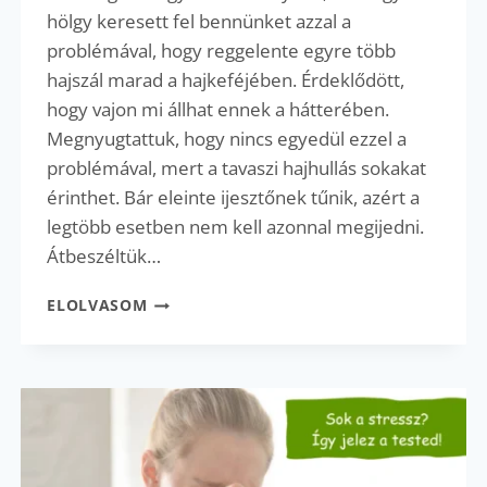
hölgy keresett fel bennünket azzal a
problémával, hogy reggelente egyre több
hajszál marad a hajkeféjében. Érdeklődött,
hogy vajon mi állhat ennek a hátterében.
Megnyugtattuk, hogy nincs egyedül ezzel a
problémával, mert a tavaszi hajhullás sokakat
érinthet. Bár eleinte ijesztőnek tűnik, azért a
legtöbb esetben nem kell azonnal megijedni.
Átbeszéltük…
HAJHULLÁS
ELOLVASOM
OKAI
TAVASSZAL
–
NÉZZÜK,
MI
ÁLLHAT
A
HÁTTÉRBEN!