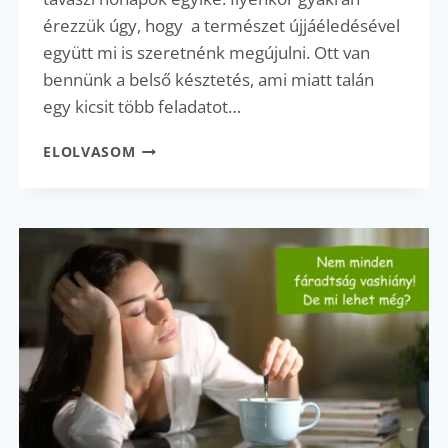
érezzük úgy, hogy a természet újjáéledésével
együtt mi is szeretnénk megújulni. Ott van
bennünk a belső késztetés, ami miatt talán
egy kicsit több feladatot…
SOK
ELOLVASOM
A
STRESSZ?
AZ
IDEGRENDSZERED
ÍGY
JELEZ!