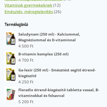
Vitaminok gyermekeknek
(12)
Emésztés, méregtelenítés
(26)
Termékajánló
Saludynam (250 ml) - Kalciummal,
Magnéziummal és D-vitaminnal
4 500
Ft
B-vitamin komplex (250 ml)
4 700
Ft
Ga-lexír (250 ml) - Emésztést segítő étrend-
kiegészítő
4 250
Ft
Floradix étrend-kiegészítő tabletta vassal, B-
vitaminokkal és folsavval
5 200
Ft