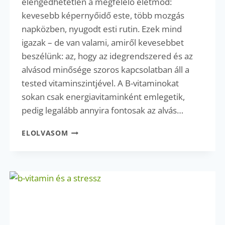
elengedhetetlen a megfelelő életmód:
kevesebb képernyőidő este, több mozgás
napközben, nyugodt esti rutin. Ezek mind
igazak – de van valami, amiről kevesebbet
beszélünk: az, hogy az idegrendszered és az
alvásod minősége szoros kapcsolatban áll a
tested vitaminszintjével. A B-vitaminokat
sokan csak energiavitaminként emlegetik,
pedig legalább annyira fontosak az alvás…
MI
ELOLVASOM
KÖZE
A
B-
VITAMINOKNAK
A
JÓ
ALVÁSHOZ?