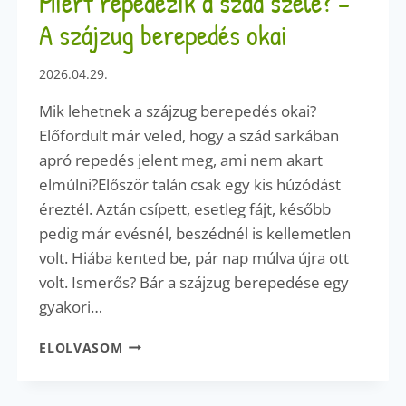
Miért repedezik a szád széle? –
A szájzug berepedés okai
2026.04.29.
Mik lehetnek a szájzug berepedés okai?
Előfordult már veled, hogy a szád sarkában
apró repedés jelent meg, ami nem akart
elmúlni?Először talán csak egy kis húzódást
éreztél. Aztán csípett, esetleg fájt, később
pedig már evésnél, beszédnél is kellemetlen
volt. Hiába kented be, pár nap múlva újra ott
volt. Ismerős? Bár a szájzug berepedése egy
gyakori…
MIÉRT
ELOLVASOM
REPEDEZIK
A
SZÁD