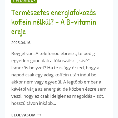
B-VITAMINOK
Természetes energiafokozás
koffein nélkül? – A B-vitamin
ereje
2025.04.16.
Reggel van. A telefonod ébreszt, te pedig
egyetlen gondolatra fókuszálsz: „kávé”.
Ismerős helyzet? Ha te is úgy érzed, hogy a
napod csak egy adag koffein után indul be,
akkor nem vagy egyedül. A legtöbb ember a
kávétól várja az energiát, de közben észre sem
veszi, hogy ez csak ideiglenes megoldás – sőt,
hosszú távon inkább…
TERMÉSZETES
ELOLVASOM