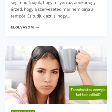
segíteni. Tudjuk, hogy milyen az, amikor úgy
érzed, hogy a szervezeted már nem bírja a
tempót. És tudjuk azt is, hogy…
B-
ELOLVASOM
VITAMIN
ÉS
A
STRESSZ:
MIRE
ÉRDEMES
FIGYELNI?