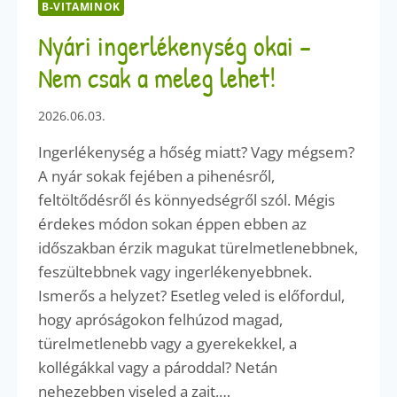
B-VITAMINOK
Nyári ingerlékenység okai –
Nem csak a meleg lehet!
2026.06.03.
Ingerlékenység a hőség miatt? Vagy mégsem?
A nyár sokak fejében a pihenésről,
feltöltődésről és könnyedségről szól. Mégis
érdekes módon sokan éppen ebben az
időszakban érzik magukat türelmetlenebbnek,
feszültebbnek vagy ingerlékenyebbnek.
Ismerős a helyzet? Esetleg veled is előfordul,
hogy apróságokon felhúzod magad,
türelmetlenebb vagy a gyerekekkel, a
kollégákkal vagy a pároddal? Netán
nehezebben viseled a zajt,…