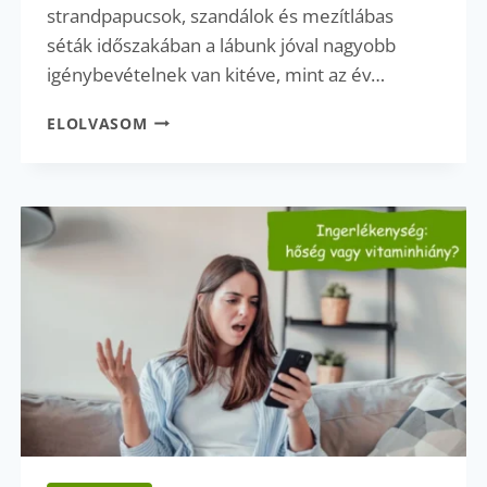
strandpapucsok, szandálok és mezítlábas
séták időszakában a lábunk jóval nagyobb
igénybevételnek van kitéve, mint az év…
REPEDEZETT
ELOLVASOM
SAROK
–
MIÉRT
NEM
CSAK
ESZTÉTIKAI
PROBLÉMA?