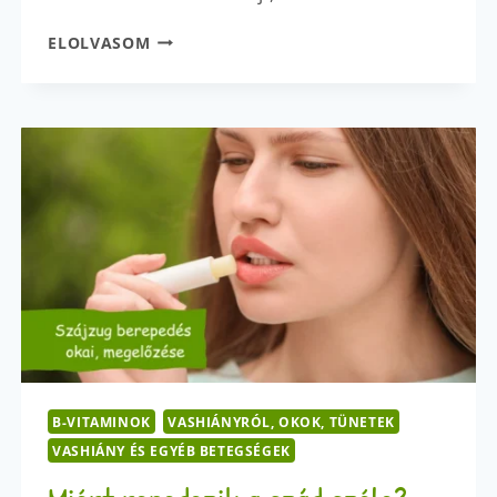
NYÁRI
ELOLVASOM
INGERLÉKENYSÉG
OKAI
–
NEM
CSAK
A
MELEG
LEHET!
B-VITAMINOK
VASHIÁNYRÓL, OKOK, TÜNETEK
VASHIÁNY ÉS EGYÉB BETEGSÉGEK