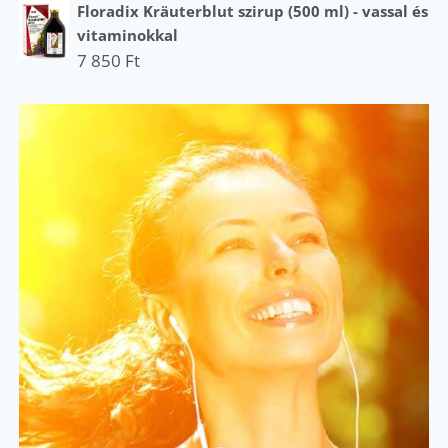
Floradix Kräuterblut szirup (500 ml) - vassal és
vitaminokkal
7 850
Ft