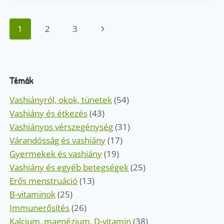
ÉS
AZ
Page
Next
1
2
3
AGY
EGÉSZSÉGE:
navigation
Page
MIÉRT
ELENGEDHETETLENEK
A
Témák
MENTÁLIS
JÓLLÉTHEZ?
Vashiányról, okok, tünetek
(54)
Vashiány és étkezés
(43)
Vashiányos vérszegénység
(31)
Várandósság és vashiány
(17)
Gyermekek és vashiány
(19)
Vashiány és egyéb betegségek
(25)
Erős menstruáció
(13)
B-vitaminok
(25)
Immunerősítés
(26)
Kalcium, magnézium, D-vitamin
(38)