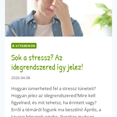
B-VITAMINOK
Sok a stressz? Az
idegrendszered így jelez!
2026.04.08.
Hogyan ismerheted fel a stressz tüneteit?
Hogyan jelez az idegrendszered?Mire kell
figyelned, és mit tehetsz, ha érintett vagy?
Erről a témáról fogunk ma beszélni! Április, a
tavaszi hónapok egyike. Ilyenkor gyakran