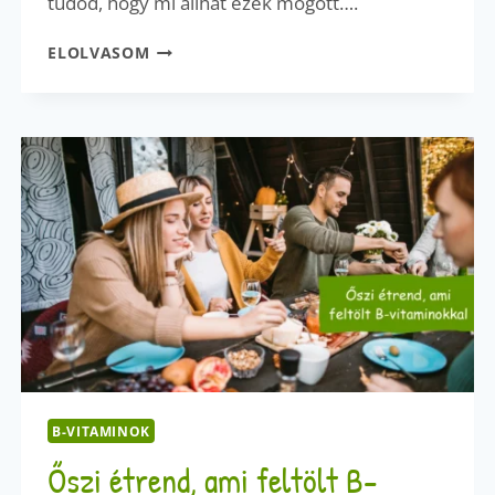
tudod, hogy mi állhat ezek mögött….
ÁLLANDÓ
ELOLVASOM
FÁRADTSÁG?
NEM
MINDIG
A
VASHIÁNY
A
BŰNÖS!
B-VITAMINOK
Őszi étrend, ami feltölt B-