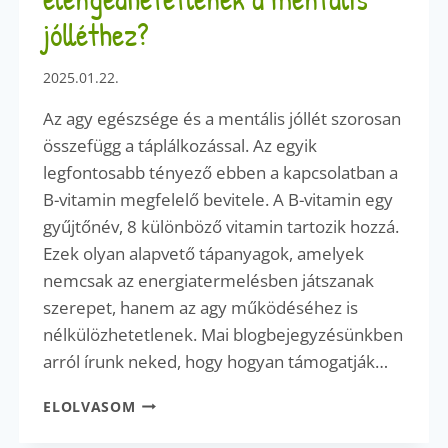
jólléthez?
2025.01.22.
Az agy egészsége és a mentális jóllét szorosan
összefügg a táplálkozással. Az egyik
legfontosabb tényező ebben a kapcsolatban a
B-vitamin megfelelő bevitele. A B-vitamin egy
gyűjtőnév, 8 különböző vitamin tartozik hozzá.
Ezek olyan alapvető tápanyagok, amelyek
nemcsak az energiatermelésben játszanak
szerepet, hanem az agy működéséhez is
nélkülözhetetlenek. Mai blogbejegyzésünkben
arról írunk neked, hogy hogyan támogatják…
A
ELOLVASOM
B-
VITAMIN