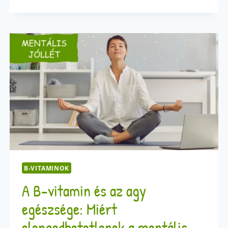
ENERGIAFOKOZÁS
KOFFEIN
NÉLKÜL?
–
A
B-
VITAMIN
EREJE
B-VITAMINOK
A B-vitamin és az agy
egészsége: Miért
elengedhetetlenek a mentális