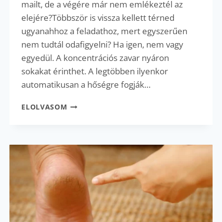
mailt, de a végére már nem emlékeztél az
elejére?Többször is vissza kellett térned
ugyanahhoz a feladathoz, mert egyszerűen
nem tudtál odafigyelni? Ha igen, nem vagy
egyedül. A koncentrációs zavar nyáron
sokakat érinthet. A legtöbben ilyenkor
automatikusan a hőségre fogják…
KONCENTRÁCIÓS
ELOLVASOM
ZAVAR
NYÁRON
–
MIÉRT
NEHEZEBB
ILYENKOR
FÓKUSZÁLNI?