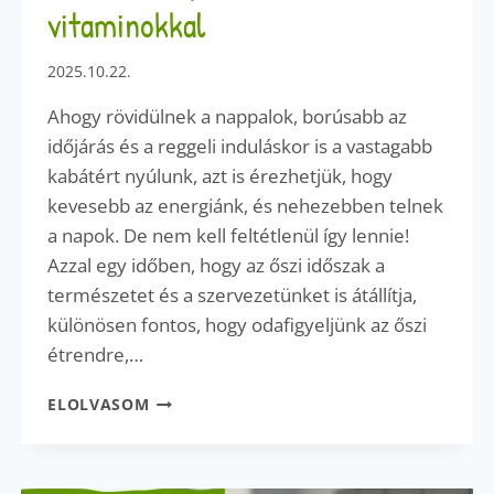
vitaminokkal
2025.10.22.
Ahogy rövidülnek a nappalok, borúsabb az
időjárás és a reggeli induláskor is a vastagabb
kabátért nyúlunk, azt is érezhetjük, hogy
kevesebb az energiánk, és nehezebben telnek
a napok. De nem kell feltétlenül így lennie!
Azzal egy időben, hogy az őszi időszak a
természetet és a szervezetünket is átállítja,
különösen fontos, hogy odafigyeljünk az őszi
étrendre,…
ŐSZI
ELOLVASOM
ÉTREND,
AMI
FELTÖLT
B-