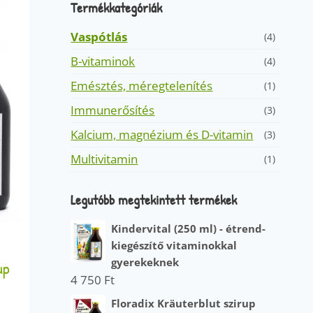
Termékkategóriák
Vaspótlás
(4)
B-vitaminok
(4)
Emésztés, méregtelenítés
(1)
Immunerősítés
(3)
Kalcium, magnézium és D-vitamin
(3)
Multivitamin
(1)
Legutóbb megtekintett termékek
Kindervital (250 ml) - étrend-
kiegészítő vitaminokkal
gyerekeknek
up
4 750
Ft
Floradix Kräuterblut szirup