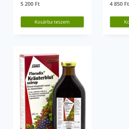
5 200
Ft
4 850
F
Kosárba teszem
K