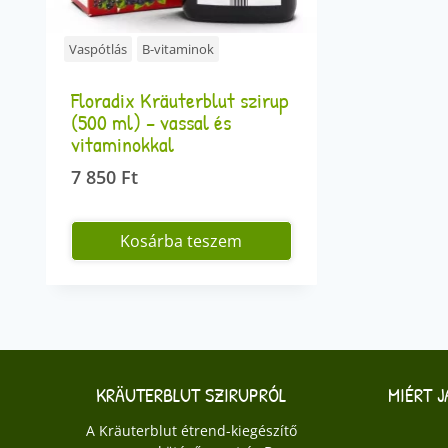
Vaspótlás
B-vitaminok
Floradix Kräuterblut szirup
(500 ml) – vassal és
vitaminokkal
7 850
Ft
Kosárba teszem
KRÄUTERBLUT SZIRUPRÓL
MIÉRT 
A Kräuterblut étrend-kiegészítő