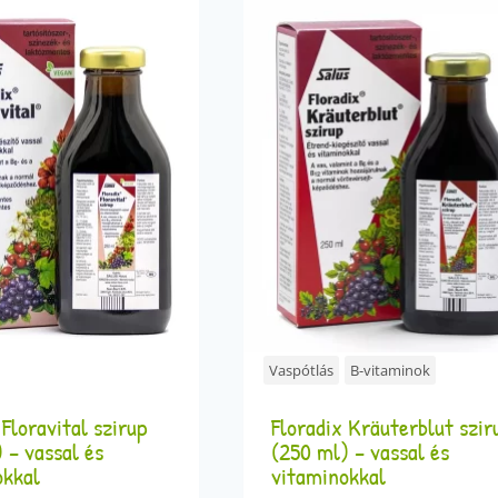
Vaspótlás
B-vitaminok
 Floravital szirup
Floradix Kräuterblut szir
 – vassal és
(250 ml) – vassal és
okkal
vitaminokkal