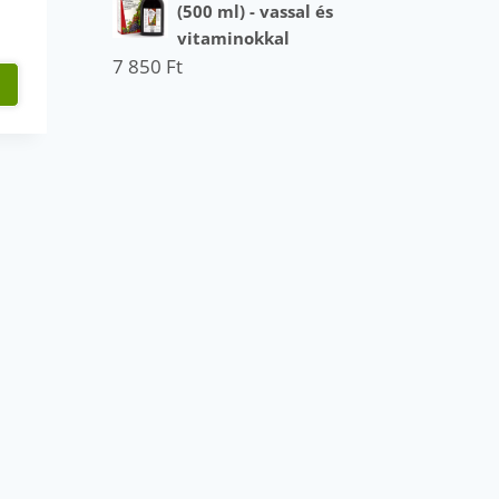
(500 ml) - vassal és
vitaminokkal
7 850
Ft