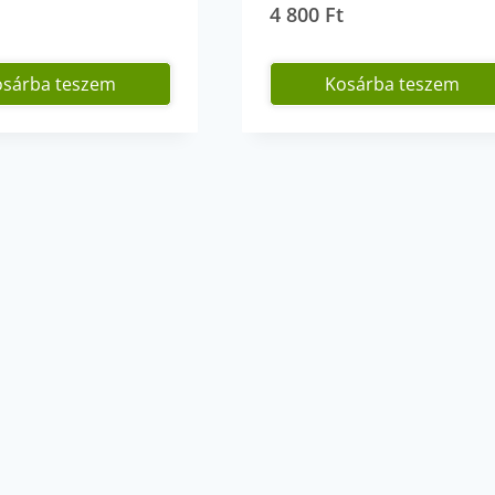
t
4 800
Ft
osárba teszem
Kosárba teszem