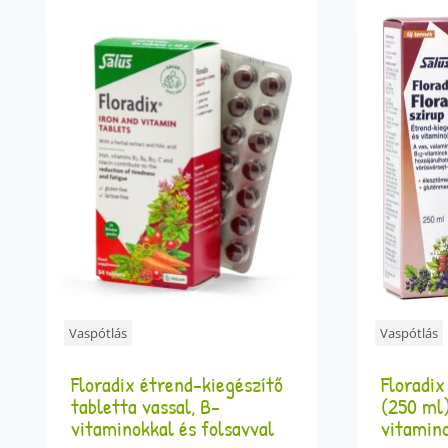
Vaspótlás
Vaspótlás
Floradix étrend-kiegészítő
Floradix
tabletta vassal, B-
(250 ml)
vitaminokkal és folsavval
vitamin