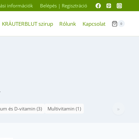
ítási információk
Belépés | Regisztráció
KRÄUTERBLUT szirup
Rólunk
Kapcsolat
0
.
»
um és D-vitamin (3)
Multivitamin (1)