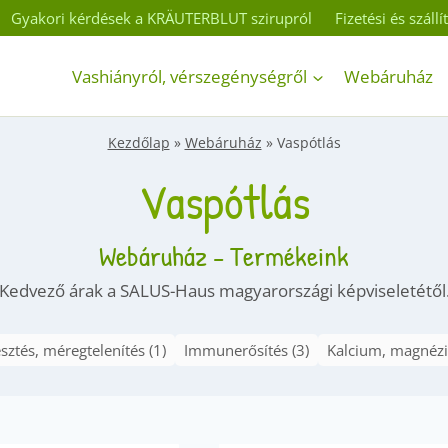
Gyakori kérdések a KRÄUTERBLUT szirupról
Fizetési és száll
Vashiányról, vérszegénységről
Webáruház
Kezdőlap
»
Webáruház
»
Vaspótlás
Vaspótlás
Webáruház - Termékeink
Kedvező árak a SALUS-Haus magyarországi képviseletétől
ztés, méregtelenítés (1)
Immunerősítés (3)
Kalcium, magnézi