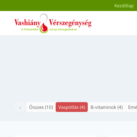
Skip
Kezdőlap
to
content
«
Összes (10)
Vaspótlás (4)
B-vitaminok (4)
Emés