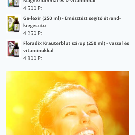
Magnéziummal és D-vitaminnal
4 500
Ft
Ga-lexír (250 ml) - Emésztést segítő étrend-
kiegészítő
4 250
Ft
Floradix Kräuterblut szirup (250 ml) - vassal és
vitaminokkal
4 800
Ft