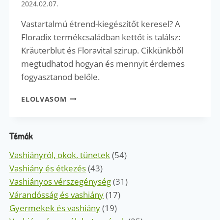
2024.02.07.
Vastartalmú étrend-kiegészítőt keresel? A
Floradix termékcsaládban kettőt is találsz:
Kräuterblut és Floravital szirup. Cikkünkből
megtudhatod hogyan és mennyit érdemes
fogyasztanod belőle.
GYAKORI
ELOLVASOM
KÉRDÉSEK
–
FLORADIX
Témák
VASTARTALMÚ
ÉTREND-
Vashiányról, okok, tünetek
(54)
KIEGÉSZÍTŐK
Vashiány és étkezés
(43)
Vashiányos vérszegénység
(31)
Várandósság és vashiány
(17)
Gyermekek és vashiány
(19)