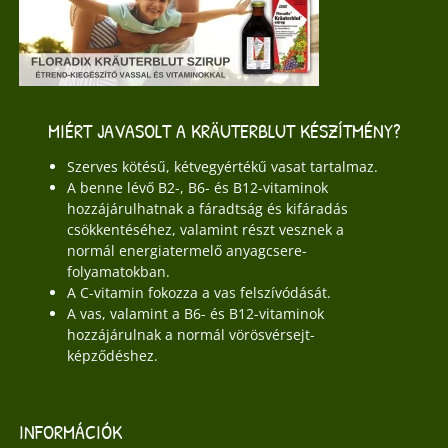
MIÉRT JAVASOLT A KRÄUTERBLUT KÉSZÍTMÉNY?
Szerves kötésű, kétvegyértékű vasat tartalmaz.
A benne lévő B2-, B6- és B12-vitaminok
hozzájárulhatnak a fáradtság és kifáradás
csökkentéséhez, valamint részt vesznek a
normál energiatermelő anyagcsere-
folyamatokban.
A C-vitamin fokozza a vas felszívódását.
A vas, valamint a B6- és B12-vitaminok
hozzájárulnak a normál vörösvérsejt-
képződéshez.
INFORMÁCIÓK