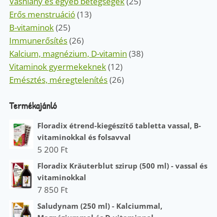
Vashiány és egyéb betegségek
(25)
Erős menstruáció
(13)
B-vitaminok
(25)
Immunerősítés
(26)
Kalcium, magnézium, D-vitamin
(38)
Vitaminok gyermekeknek
(12)
Emésztés, méregtelenítés
(26)
Termékajánló
Floradix étrend-kiegészítő tabletta vassal, B-
vitaminokkal és folsavval
5 200
Ft
Floradix Kräuterblut szirup (500 ml) - vassal és
vitaminokkal
7 850
Ft
Saludynam (250 ml) - Kalciummal,