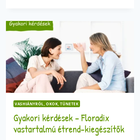
VASBAN
GAZDAG
ÉTELCSOPORT
GLUTÉNÉRZÉKENYEKNEK
VASHIÁNYRÓL, OKOK, TÜNETEK
Gyakori kérdések – Floradix
vastartalmú étrend-kiegészítők