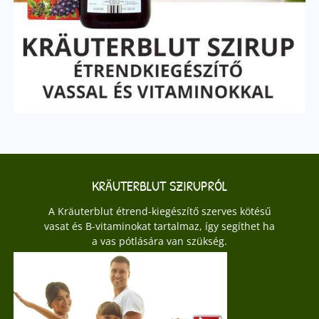
KRÄUTERBLUT SZIRUPRÓL
A Kräuterblut étrend-kiegészítő szerves kötésű
vasat és B-vitaminokat tartalmaz, így segíthet ha
a vas pótlására van szükség.