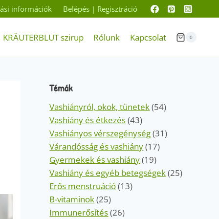
ítási információk
Belépés | Regisztráció
KRÄUTERBLUT szirup
Rólunk
Kapcsolat
0
Témák
Vashiányról, okok, tünetek
(54)
Vashiány és étkezés
(43)
Vashiányos vérszegénység
(31)
Várandósság és vashiány
(17)
Gyermekek és vashiány
(19)
Vashiány és egyéb betegségek
(25)
Erős menstruáció
(13)
B-vitaminok
(25)
Immunerősítés
(26)