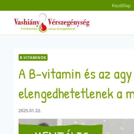
Skip
Kezdőlap
to
content
B-VITAMINOK
A B-vitamin és az agy
elengedhetetlenek a m
2025.01.22.