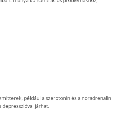
ásában. Hiánya koncentrációs problémákhoz,
zmitterek, például a szerotonin és a noradrenalin
 depresszióval járhat.