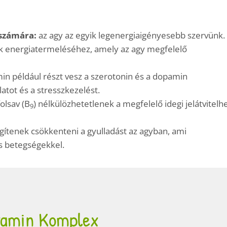
 számára:
az agy az egyik legenergiaigényesebb szervünk.
ek energiatermeléséhez, amely az agy megfelelő
min például részt vesz a szerotonin és a dopamin
atot és a stresszkezelést.
folsav (B
) nélkülözhetetlenek a megfelelő idegi jelátvitelh
9
ítenek csökkenteni a gyulladást az agyban, ami
s betegségekkel.
tamin Komplex