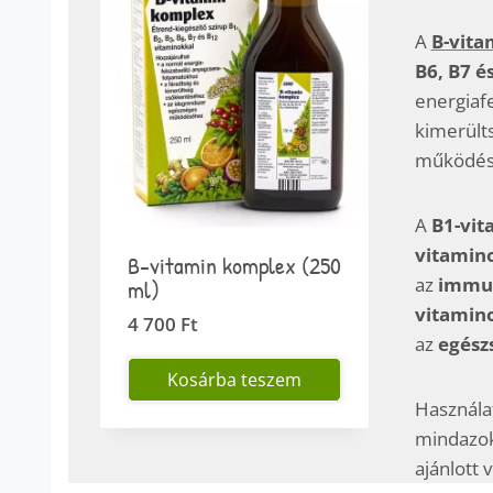
A
B-vita
B6, B7 é
energiaf
kimerült
működés
A
B1-vit
vitamin
B-vitamin komplex (250
az
immu
ml)
vitamin
4 700
Ft
az
egész
Kosárba teszem
Használat
mindazok
ajánlott 