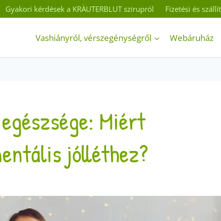
Gyakori kérdések a KRÄUTERBLUT szirupról
Fizetési és száll
Vashiányról, vérszegénységről
Webáruház
 egészsége: Miért
entális jólléthez?