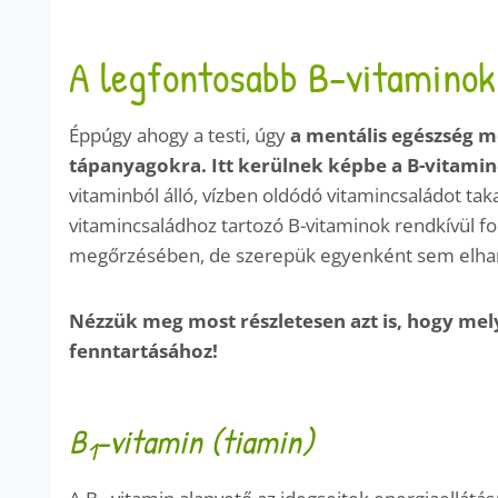
A legfontosabb B-vitaminok
Éppúgy ahogy a testi, úgy
a mentális egészség m
tápanyagokra. Itt kerülnek képbe a B-vitami
vitaminból álló, vízben oldódó vitamincsaládot tak
vitamincsaládhoz tartozó B-vitaminok rendkívül f
megőrzésében, de szerepük egyenként sem elha
Nézzük meg most részletesen azt is, hogy mel
fenntartásához!
B
-vitamin (tiamin)
1