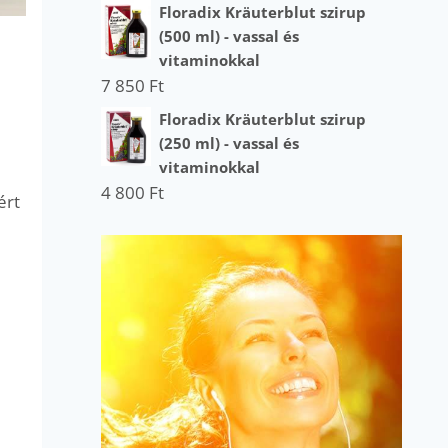
Floradix Kräuterblut szirup
(500 ml) - vassal és
vitaminokkal
7 850
Ft
Floradix Kräuterblut szirup
(250 ml) - vassal és
vitaminokkal
4 800
Ft
ért