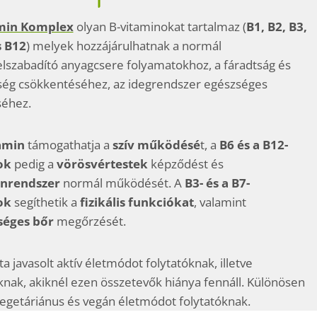
min Komplex
olyan B-vitaminokat tartalmaz (
B1, B2, B3,
s B12
) melyek hozzájárulhatnak a normál
elszabadító anyagcsere folyamatokhoz, a fáradtság és
ség csökkentéséhez, az idegrendszer egészséges
éhez.
amin
támogathatja a
szív működésé
t, a
B6 és a B12-
ok
pedig a
vörösvértestek
képződést és
nrendszer
normál működését. A
B3- és a B7-
ok
segíthetik a
fizikális funkciókat
, valamint
séges bőr
megőrzését.
a javasolt aktív életmódot folytatóknak, illetve
nak, akiknél ezen összetevők hiánya fennáll. Különösen
vegetáriánus és vegán életmódot folytatóknak.