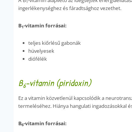
A B
-vitamin alapvető az idegsejtek energiaellát
1
ingerlékenységhez és fáradtsághoz vezethet.
B
-vitamin forrásai:
1
teljes kiőrlésű gabonák
hüvelyesek
diófélék
B
-vitamin (piridoxin)
6
Ez a vitamin közvetlenül kapcsolódik a neurotrans
termeléséhez. Hiánya hangulati ingadozásokkal és
B
-vitamin forrásai:
6