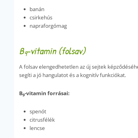
banán
csirkehús
napraforgómag
B
-vitamin (folsav)
9
A folsav elengedhetetlen az új sejtek képződéséh
segíti a jó hangulatot és a kognitív funkciókat.
B
-vitamin forrásai:
9
spenót
citrusfélék
lencse