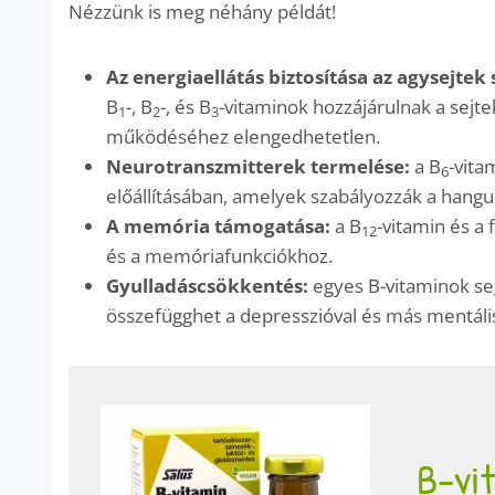
Nézzünk is meg néhány példát!
Az energiaellátás biztosítása az agysejtek
B
-, B
-, és B
-vitaminok hozzájárulnak a sejt
1
2
3
működéséhez elengedhetetlen.
Neurotranszmitterek termelése:
a B
-vita
6
előállításában, amelyek szabályozzák a hangul
A memória támogatása:
a B
-vitamin és a 
12
és a memóriafunkciókhoz.
Gyulladáscsökkentés:
egyes B-vitaminok seg
összefügghet a depresszióval és más mentáli
B-vi