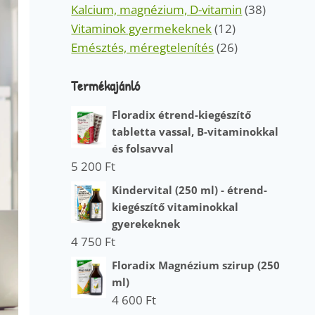
Kalcium, magnézium, D-vitamin
(38)
Vitaminok gyermekeknek
(12)
Emésztés, méregtelenítés
(26)
Termékajánló
Floradix étrend-kiegészítő
tabletta vassal, B-vitaminokkal
és folsavval
5 200
Ft
Kindervital (250 ml) - étrend-
kiegészítő vitaminokkal
gyerekeknek
4 750
Ft
Floradix Magnézium szirup (250
ml)
4 600
Ft