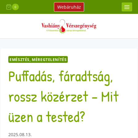
Skip
Webáruház
0
to
content
EMÉSZTÉS, MÉREGTELENÍTÉS
Puffadás, fáradtság,
rossz közérzet – Mit
üzen a tested?
2025.08.13.