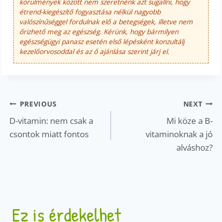
körülmények között nem szeretnénk azt sugallni, hogy
étrend-kiegészítő fogyasztása nélkül nagyobb
valószínűséggel fordulnak elő a betegségek, illetve nem
őrizhető meg az egészség. Kérünk, hogy bármilyen
egészségügyi panasz esetén első lépésként konzultálj
kezelőorvosoddal és az ő ajánlása szerint járj el.
Bejegyzés
PREVIOUS
NEXT
navigáció
D-vitamin: nem csak a
Mi köze a B-
csontok miatt fontos
vitaminoknak a jó
alváshoz?
Ez is érdekelhet