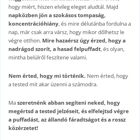
hogy miért, hiszen elvileg eleget aludtál. Majd
napközben jön a szokásos tompaság,
koncentrációhiány
, és mire délutánba fordulna a
nap, már csak arra vársz, hogy mikor dőlhetsz le
végre otthon.
Mire hazaérsz úgy érzed, hogy a
nadrágod szorít, a hasad felpuffadt
, és olyan,
mintha belülről feszítene valami.
Nem érted, hogy mi történik.
Nem érted, hogy
a tested mit akar üzenni a számodra.
Ma
szeretnénk abban segíteni neked, hogy
megértsd a tested jelzéseit, és elfelejtsd végre
a puffadást, az állandó fáradtságot és a rossz
közérzetet!