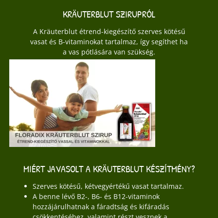
KRÄUTERBLUT SZIRUPRÓL
A Kräuterblut étrend-kiegészítő szerves kötésű
vasat és B-vitaminokat tartalmaz, így segíthet ha
a vas pótlására van szükség.
MIÉRT JAVASOLT A KRÄUTERBLUT KÉSZÍTMÉNY?
Szerves kötésű, kétvegyértékű vasat tartalmaz.
A benne lévő B2-, B6- és B12-vitaminok
hozzájárulhatnak a fáradtság és kifáradás
csökkentéséhez, valamint részt vesznek a