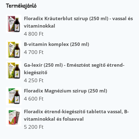
Termékajánló
Floradix Kräuterblut szirup (250 ml) - vassal és
vitaminokkal
4 800
Ft
B-vitamin komplex (250 ml)
4 700
Ft
Ga-lexír (250 ml) - Emésztést segítő étrend-
kiegészítő
4 250
Ft
Floradix Magnézium szirup (250 ml)
4 600
Ft
Floradix étrend-kiegészítő tabletta vassal, B-
vitaminokkal és folsavval
5 200
Ft