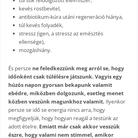
túl sok feldolgozott élelmiszer,
kevés rostbevitel,
antibiotikum-kúra utáni regeneráció hiánya,
túl kevés folyadék,
stressz (igen, a stressz az emésztés
ellensége),
mozgáshiány.
És persze
ne feledkezzünk meg arról se, hogy
időnként csak túlélésre játszunk. Vagyis egy
húzós napon gyorsan bekapunk valamit
ebédre, miközben dolgozunk, esetleg menet
közben veszünk magunkhoz valamit.
Ilyenkor
persze se idő se energia nincs arra, hogy
megfigyeljük, hogy hogyan reagál a testünk az
adott ételre.
Emiatt már csak akkor vesszük
észre, hogy valami nem stimmel, amikor