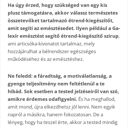
Ha úgy érzed, hogy szükséged van egy kis
plusz támogatásra, akkor válassz természetes
összetevőket tartalmazó étrend-kiegészítőt,
amit segíti az emésztésedet. Ilyen például a Ga-
lexír emésztést segítő étrend-kiegészítő szirup
,
ami articsóka-kivonatot tartalmaz, mely
hozzájárulhat a bélrendszer egészséges
működéséhez és az emésztéshez.
Ne feledd: a fáradtság, a motiválatlanság, a
gyenge teljesítmény nem feltétlenül a te
hibád. Sok esetben a tested jelzéseiről van szó,
amikre érdemes odafigyelni.
És ha meghallod,
amit mond, újra elkezdhetsz jól lenni. Nem egyik
napról a másikra, hanem fokozatosan. De a
lényeg, hogy ha teszel érte, akkor a tested mindig