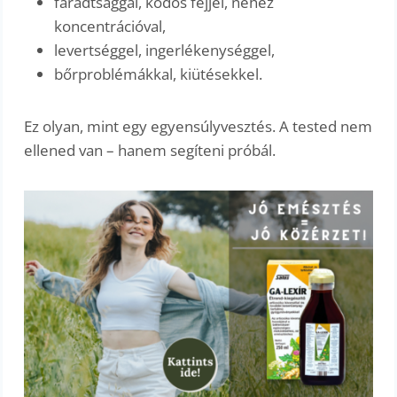
fáradtsággal, ködös fejjel, nehéz
koncentrációval,
levertséggel, ingerlékenységgel,
bőrproblémákkal, kiütésekkel.
Ez olyan, mint egy egyensúlyvesztés. A tested nem
ellened van – hanem segíteni próbál.