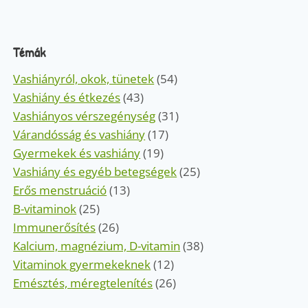
Témák
Vashiányról, okok, tünetek
(54)
Vashiány és étkezés
(43)
Vashiányos vérszegénység
(31)
Várandósság és vashiány
(17)
Gyermekek és vashiány
(19)
Vashiány és egyéb betegségek
(25)
Erős menstruáció
(13)
B-vitaminok
(25)
Immunerősítés
(26)
Kalcium, magnézium, D-vitamin
(38)
Vitaminok gyermekeknek
(12)
Emésztés, méregtelenítés
(26)