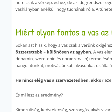
nem csak a vérképzéshez, de az idegrendszer eg
vashiányban anélkül, hogy tudnának róla. A tünet
Miért olyan fontos a vas a
Sokan azt hiszik, hogy a vas csak a vérünk oxigénszá
összetettebb – különösen az agyban.
A vas ele
dopamin, szerotonin és noradrenalin) termeléséh
hangulatunkat, motivációnkat, alvásunkat és által
Ha nincs elég vas a szervezetedben, akkor
ez
És mi lesz az eredmény?
Kimerültség, kedvtelenség, szorongás, alvászavar