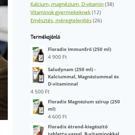
Kalcium, magnézium, D-vitamin
(38)
Vitaminok gyermekeknek
(12)
Emésztés, méregtelenítés
(26)
Termékajánló
Floradix ImmunErő (250 ml)
4 900
Ft
Saludynam (250 ml) -
Kalciummal, Magnéziummal és
D-vitaminnal
4 500
Ft
Floradix Magnézium szirup (250
ml)
4 600
Ft
Floradix étrend-kiegészítő
tabletta vassal, B-vitaminokkal