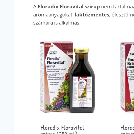
A
Floradix Floravital szirup
nem tartalmaz 
aromaanyagokat,
laktózmentes
, élesztőm
számára is alkalmas.
Floradix Floravital
Flora
szirup (250 ml) –
sziru