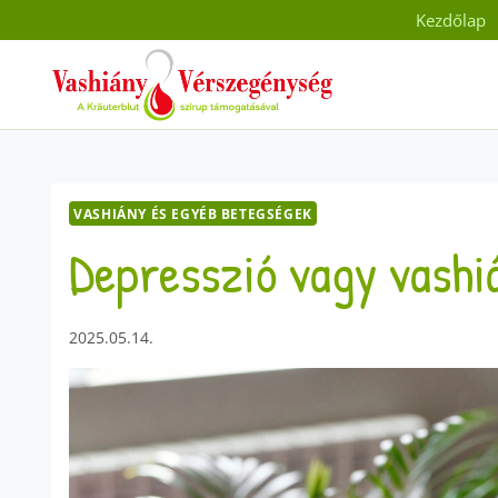
Skip
Kezdőlap
to
content
VASHIÁNY ÉS EGYÉB BETEGSÉGEK
Depresszió vagy vashi
2025.05.14.