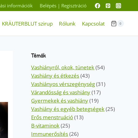
ítási információk
Belépés | Regisztráció
KRÄUTERBLUT szirup
Rólunk
Kapcsolat
0
Témák
Vashiányról, okok, tünetek
(54)
Vashiány és étkezés
(43)
Vashiányos vérszegénység
(31)
Várandósság és vashiány
(17)
Gyermekek és vashiány
(19)
Vashiány és egyéb betegségek
(25)
Erős menstruáció
(13)
B-vitaminok
(25)
Immunerősítés
(26)