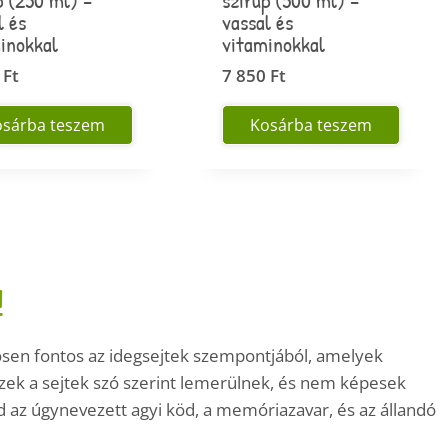
l és
vassal és
inokkal
vitaminokkal
0
Ft
7 850
Ft
osárba teszem
Kosárba teszem
!
ösen fontos az idegsejtek szempontjából, amelyek
zek a sejtek szó szerint lemerülnek, és nem képesek
az úgynevezett agyi köd, a memóriazavar, és az állandó