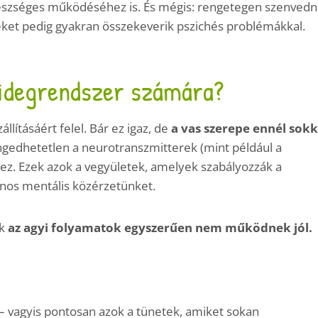
észséges működéséhez is. És mégis: rengetegen szenved
eket pedig gyakran összekeverik pszichés problémákkal.
z idegrendszer számára?
llításáért felel. Bár ez igaz, de
a vas szerepe ennél sokk
ngedhetetlen a neurotranszmitterek (mint például a
ez. Ezek azok a vegyületek, amelyek szabályozzák a
ános mentális közérzetünket.
ek
az agyi folyamatok egyszerűen nem működnek jól.
 – vagyis pontosan azok a tünetek, amiket sokan