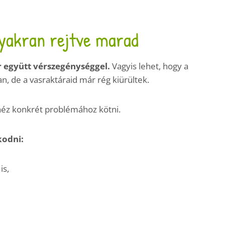
gyakran rejtve marad
 együtt vérszegénységgel.
Vagyis lehet, hogy a
 de a vasraktáraid már rég kiürültek.
héz konkrét problémához kötni.
kodni:
is,