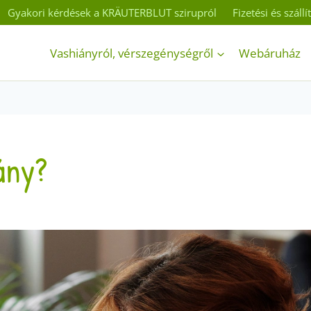
Gyakori kérdések a KRÄUTERBLUT szirupról
Fizetési és száll
Vashiányról, vérszegénységről
Webáruház
ány?