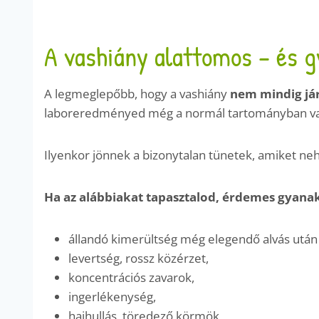
A vashiány alattomos – és 
A legmeglepőbb, hogy a vashiány
nem mindig jár
laboreredményed még a normál tartományban van,
Ilyenkor jönnek a bizonytalan tünetek, amiket ne
Ha az alábbiakat tapasztalod, érdemes gyana
állandó kimerültség még elegendő alvás után 
levertség, rossz közérzet,
koncentrációs zavarok,
ingerlékenység,
hajhullás, töredező körmök,