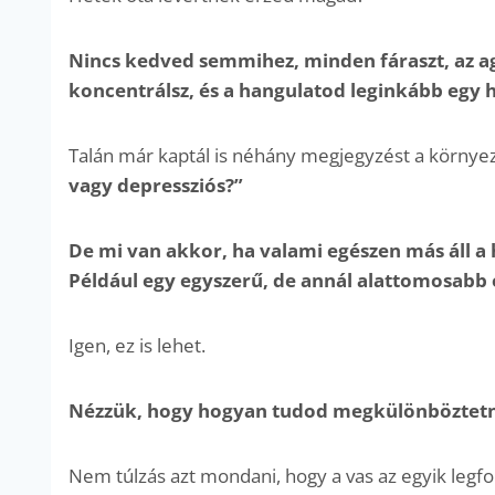
Nincs kedved semmihez, minden fáraszt, az 
koncentrálsz, és a hangulatod leginkább egy 
Talán már kaptál is néhány megjegyzést a környez
vagy depressziós?”
De mi van akkor, ha valami egészen más áll a
Például egy egyszerű, de annál alattomosabb 
Igen, ez is lehet.
Nézzük, hogy hogyan tudod megkülönböztetni a
Nem túlzás azt mondani, hogy a vas az egyik legf