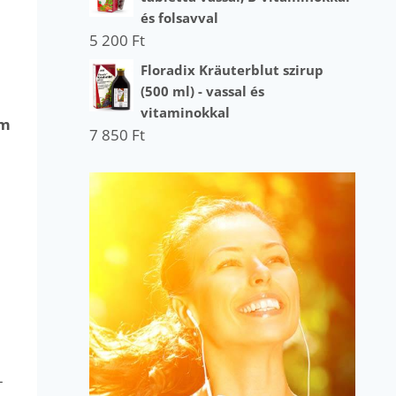
és folsavval
5 200
Ft
Floradix Kräuterblut szirup
(500 ml) - vassal és
vitaminokkal
em
7 850
Ft
–