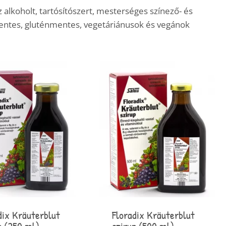
alkoholt, tartósítószert, mesterséges színező- és
entes, gluténmentes, vegetáriánusok és vegánok
dix Kräuterblut
Floradix Kräuterblut
p (250 ml) –
szirup (500 ml) –