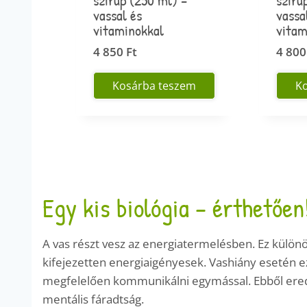
vassal és
vassa
vitaminokkal
vitam
4 850
Ft
4 80
Kosárba teszem
K
Egy kis biológia – érthetően
A vas részt vesz az energiatermelésben. Ez külön
kifejezetten energiaigényesek. Vashiány esetén e
megfelelően kommunikálni egymással. Ebből ered 
mentális fáradtság.