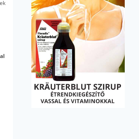
nek
al