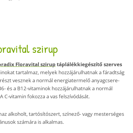
oravital szirup
oradix Floravital szirup
táplálékkiegészítő szerves
aminokat tartalmaz, melyek hozzájárulhatnak a fáradtság
 részt vesznek a normál energiatermelő anyagcsere-
 B6- és a B12-vitaminok hozzájárulhatnak a normál
 C-vitamin fokozza a vas felszívódását.
z alkoholt, tartósítószert, színező- vagy mesterséges
ánusok számára is alkalmas.