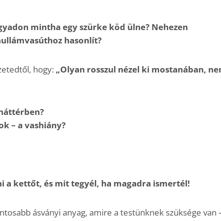
agyadon mintha egy szürke köd ülne? Nehezen
hullámvasúthoz hasonlít?
etedtől, hogy:
„Olyan rosszul nézel ki mostanában, n
 háttérben?
ok – a vashiány?
 kettőt, és mit tegyél, ha magadra ismertél!
ontosabb ásványi anyag, amire a testünknek szüksége van 