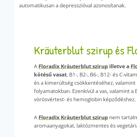
automatikusan a depresszióval azonosítanak.
Kräuterblut szirup és Fl
A
Floradix Kräuterblut szirup
illetve a
Fl
kötésű vasat
, B1-, B2-, B6-, B12- és C-vit
és a kimerültség csökkentéséhez, valamint
folyamatokban. Ezenkívül a vas, valamint a
vörösvértest- és hemoglobin képződéshez. A
A
Floradix Kräuterblut szirup
nem tartalma
aromaanyagokat, laktózmentes és vegetári