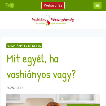
Skip
Webáruház
0
to
content
VASHIÁNY ÉS ÉTKEZÉS
Mit egyél, ha
vashiányos vagy?
2025.10.15.