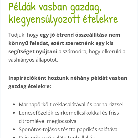
Példák vasban gazdag,
kiegyensúlyozott ételekre
Tudjuk, hogy
egy jó étrend összeállítása nem
könnyű feladat, ezért szeretnénk egy kis
segítséget nyújtani
a számodra, hogy elkerüld a
vashiányos állapotot.
Inspirációként hoztunk néhány példát vasban
gazdag ételekre:
Marhapörkölt céklasalátával és barna rizzsel
Lencsefőzelék csirkemellcsíkokkal és friss
citromlével meglocsolva
Spenótos-tojásos tészta paprikás salátával
Csicseriborsó-saláta tonhallal és