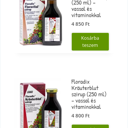
(250 ml) –
vassal és
vitaminokkal
4 850
Ft
Kosárba
teszem
Floradix
Kräuterblut
szirup (250 ml)
– vassal és
vitaminokkal
4 800
Ft