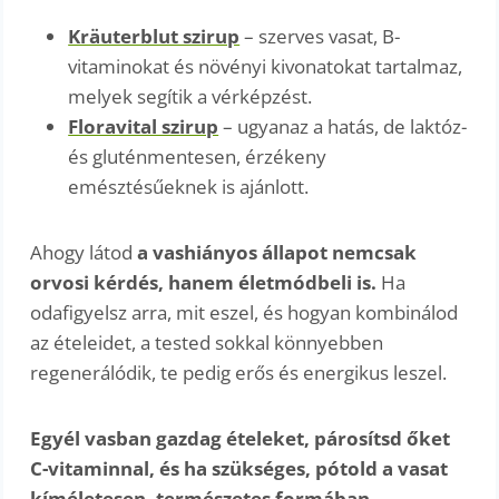
Kräuterblut szirup
– szerves vasat, B-
vitaminokat és növényi kivonatokat tartalmaz,
melyek segítik a vérképzést.
Floravital szirup
– ugyanaz a hatás, de laktóz-
és gluténmentesen, érzékeny
emésztésűeknek is ajánlott.
Ahogy látod
a vashiányos állapot nemcsak
orvosi kérdés, hanem életmódbeli is.
Ha
odafigyelsz arra, mit eszel, és hogyan kombinálod
az ételeidet, a tested sokkal könnyebben
regenerálódik, te pedig erős és energikus leszel.
Egyél vasban gazdag ételeket, párosítsd őket
C-vitaminnal, és ha szükséges, pótold a vasat
kíméletesen, természetes formában.