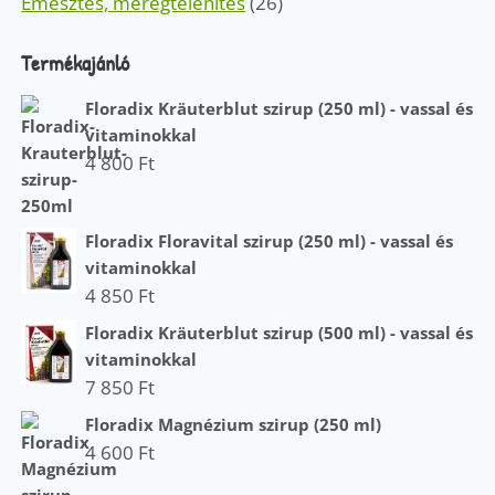
Emésztés, méregtelenítés
(26)
Termékajánló
Floradix Kräuterblut szirup (250 ml) - vassal és
vitaminokkal
4 800
Ft
Floradix Floravital szirup (250 ml) - vassal és
vitaminokkal
4 850
Ft
Floradix Kräuterblut szirup (500 ml) - vassal és
vitaminokkal
7 850
Ft
Floradix Magnézium szirup (250 ml)
4 600
Ft