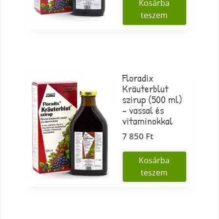
Kosárba
teszem
Floradix
Kräuterblut
szirup (500 ml)
– vassal és
vitaminokkal
7 850
Ft
Kosárba
teszem