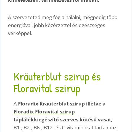
A szervezeted meg fogja hálálni, mégpedig több
energiával, jobb közérzettel és egészséges
vérképpel.
Kräuterblut szirup és
Floravital szirup
A
Floradix Kräuterblut szirup
illetve a
Floradix Floravital szirup
táplálékkiegészítő szerves kötésű vasat
,
B1-, B2-, B6-, B12- és C-vitaminokat tartalmaz,