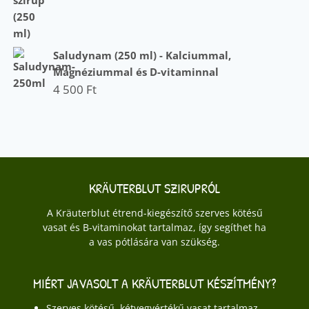
Saludynam (250 ml) - Kalciummal,
Magnéziummal és D-vitaminnal
4 500
Ft
KRÄUTERBLUT SZIRUPRÓL
A Kräuterblut étrend-kiegészítő szerves kötésű
vasat és B-vitaminokat tartalmaz, így segíthet ha
a vas pótlására van szükség.
MIÉRT JAVASOLT A KRÄUTERBLUT KÉSZÍTMÉNY?
Szerves kötésű, kétvegyértékű vasat tartalmaz.