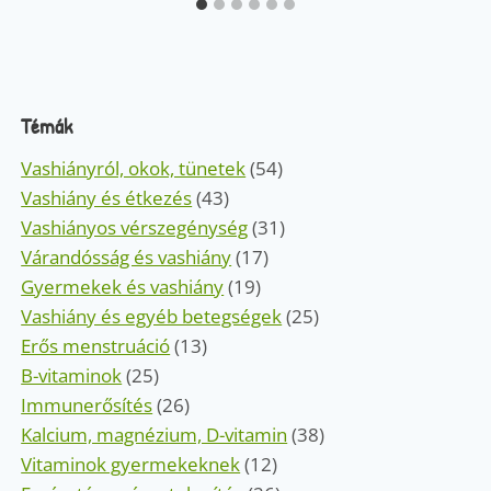
Témák
Vashiányról, okok, tünetek
(54)
Vashiány és étkezés
(43)
Vashiányos vérszegénység
(31)
Várandósság és vashiány
(17)
Gyermekek és vashiány
(19)
Vashiány és egyéb betegségek
(25)
Erős menstruáció
(13)
B-vitaminok
(25)
Immunerősítés
(26)
Kalcium, magnézium, D-vitamin
(38)
Vitaminok gyermekeknek
(12)