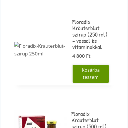
Floradix
Kräuterblut
szirup (250 ml)
– vassal és
vitaminokkal
4 800
Ft
Kosárba
teszem
Floradix
Kräuterblut
szirup (500 ml)