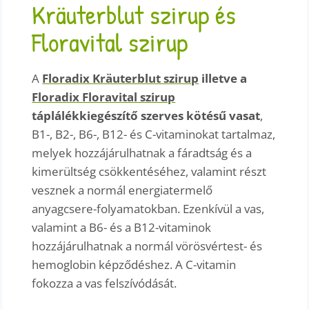
Kräuterblut szirup és
Floravital szirup
A
Floradix Kräuterblut szirup
illetve a
Floradix Floravital szirup
táplálékkiegészítő szerves kötésű vasat
,
B1-, B2-, B6-, B12- és C-vitaminokat tartalmaz,
melyek hozzájárulhatnak a fáradtság és a
kimerültség csökkentéséhez, valamint részt
vesznek a normál energiatermelő
anyagcsere-folyamatokban. Ezenkívül a vas,
valamint a B6- és a B12-vitaminok
hozzájárulhatnak a normál vörösvértest- és
hemoglobin képződéshez. A C-vitamin
fokozza a vas felszívódását.