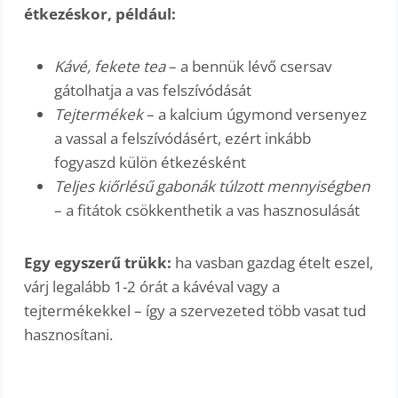
étkezéskor, például:
Kávé, fekete tea
– a bennük lévő csersav
gátolhatja a vas felszívódását
Tejtermékek
– a kalcium úgymond versenyez
a vassal a felszívódásért, ezért inkább
fogyaszd külön étkezésként
Teljes kiőrlésű gabonák túlzott mennyiségben
– a fitátok csökkenthetik a vas hasznosulását
Egy egyszerű trükk:
ha vasban gazdag ételt eszel,
várj legalább 1-2 órát a kávéval vagy a
tejtermékekkel – így a szervezeted több vasat tud
hasznosítani.