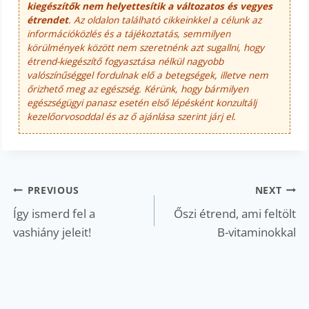
kiegészítők nem helyettesítik a változatos és vegyes
étrendet
. Az oldalon található cikkeinkkel a célunk az
információközlés és a tájékoztatás, semmilyen
körülmények között nem szeretnénk azt sugallni, hogy
étrend-kiegészítő fogyasztása nélkül nagyobb
valószínűséggel fordulnak elő a betegségek, illetve nem
őrizhető meg az egészség. Kérünk, hogy bármilyen
egészségügyi panasz esetén első lépésként konzultálj
kezelőorvosoddal és az ő ajánlása szerint járj el.
Bejegyzés
PREVIOUS
NEXT
navigáció
Így ismerd fel a
Őszi étrend, ami feltölt
vashiány jeleit!
B-vitaminokkal