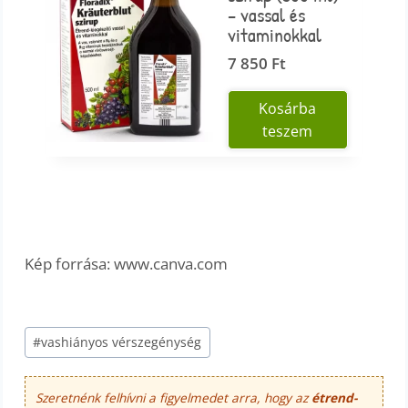
– vassal és
vitaminokkal
7 850
Ft
Kosárba
teszem
Kép forrása: www.canva.com
Post
#
vashiányos vérszegénység
Tags:
Szeretnénk felhívni a figyelmedet arra, hogy az
étrend-