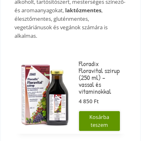
alkoholt, tartósítószert, mesterséges színező-
és aromaanyagokat,
laktózmentes
,
élesztőmentes, gluténmentes,
vegetáriánusok és vegánok számára is
alkalmas.
Floradix
Floravital szirup
(250 ml) –
vassal és
vitaminokkal
4 850
Ft
Kosárba
teszem