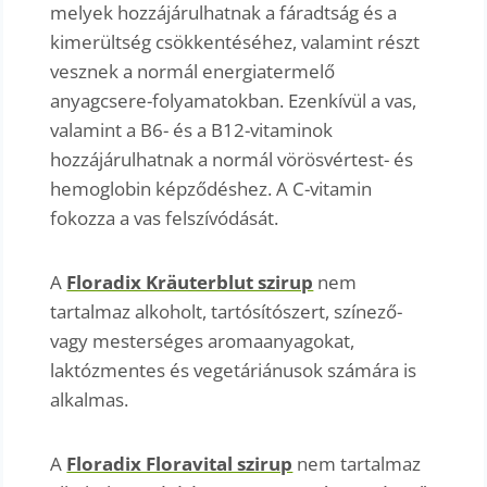
melyek hozzájárulhatnak a fáradtság és a
kimerültség csökkentéséhez, valamint részt
vesznek a normál energiatermelő
anyagcsere-folyamatokban. Ezenkívül a vas,
valamint a B6- és a B12-vitaminok
hozzájárulhatnak a normál vörösvértest- és
hemoglobin képződéshez. A C-vitamin
fokozza a vas felszívódását.
A
Floradix Kräuterblut szirup
nem
tartalmaz alkoholt, tartósítószert, színező-
vagy mesterséges aromaanyagokat,
laktózmentes és vegetáriánusok számára is
alkalmas.
A
Floradix Floravital szirup
nem tartalmaz