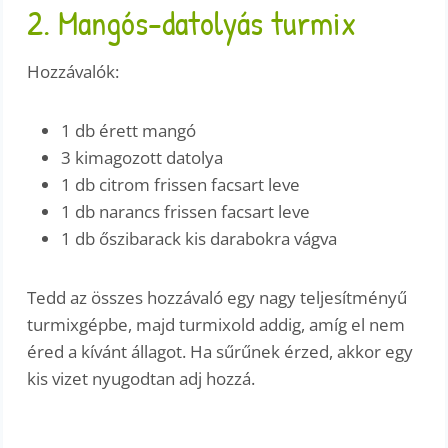
2. Mangós-datolyás turmix
Hozzávalók:
1 db érett mangó
3 kimagozott datolya
1 db citrom frissen facsart leve
1 db narancs frissen facsart leve
1 db őszibarack kis darabokra vágva
Tedd az összes hozzávaló egy nagy teljesítményű
turmixgépbe, majd turmixold addig, amíg el nem
éred a kívánt állagot. Ha sűrűnek érzed, akkor egy
kis vizet nyugodtan adj hozzá.