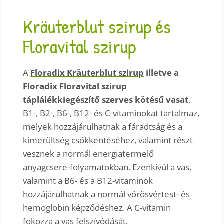
Kräuterblut szirup és
Floravital szirup
A
Floradix Kräuterblut szirup
illetve a
Floradix Floravital szirup
táplálékkiegészítő szerves kötésű vasat
,
B1-, B2-, B6-, B12- és C-vitaminokat tartalmaz,
melyek hozzájárulhatnak a fáradtság és a
kimerültség csökkentéséhez, valamint részt
vesznek a normál energiatermelő
anyagcsere-folyamatokban. Ezenkívül a vas,
valamint a B6- és a B12-vitaminok
hozzájárulhatnak a normál vörösvértest- és
hemoglobin képződéshez. A C-vitamin
fokozza a vas felszívódását.