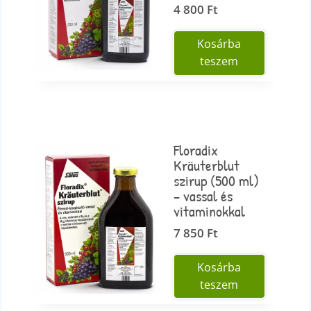
4 800
Ft
Kosárba
teszem
Floradix
Kräuterblut
szirup (500 ml)
– vassal és
vitaminokkal
7 850
Ft
Kosárba
teszem