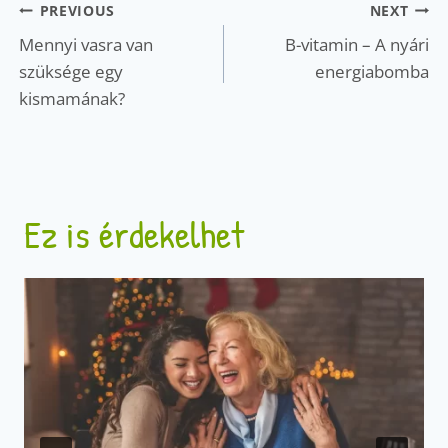
Bejegyzés
PREVIOUS
NEXT
navigáció
Mennyi vasra van
B-vitamin – A nyári
szüksége egy
energiabomba
kismamának?
Ez is érdekelhet