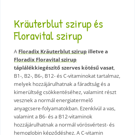
Kräuterblut szirup és
Floravital szirup
A
Floradix Kräuterblut szirup
illetve a
Floradix Floravital szirup
táplálékkiegészítő szerves kötésű vasat
,
B1-, B2-, B6-, B12- és C-vitaminokat tartalmaz,
melyek hozzájárulhatnak a fáradtság és a
kimerültség csökkentéséhez, valamint részt
vesznek a normál energiatermelő
anyagcsere-folyamatokban. Ezenkívül a vas,
valamint a B6- és a B12-vitaminok
hozzájárulhatnak a normál vörösvértest- és
hemoglobin képződéshez. A C-vitamin