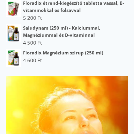
Floradix étrend-kiegészítő tabletta vassal, B-
vitaminokkal és folsavval
5 200
Ft
Saludynam (250 ml) - Kalciummal,
Magnéziummal és D-vitaminnal
4 500
Ft
Floradix Magnézium szirup (250 ml)
4 600
Ft