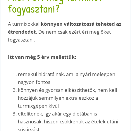
fogyasztani?
A turmixokkal
könnyen változatossá teheted az
étrendedet.
De nem csak ezért éri meg őket
fogyasztani.
Itt van még 5 érv mellettük:
remekül hidratálnak, ami a nyári melegben
nagyon fontos
könnyen és gyorsan elkészíthetők, nem kell
hozzájuk semmilyen extra eszköz a
turmixgépen kívül
eltelítenek, így akár egy diétában is
hasznosak, hiszen csökkentik az ételek utáni
sóvárgást