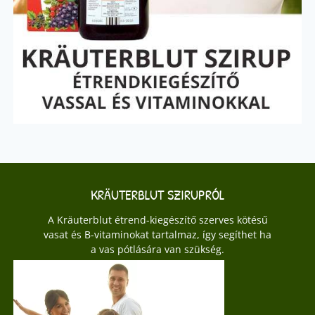
KRÄUTERBLUT SZIRUPRÓL
A Kräuterblut étrend-kiegészítő szerves kötésű
vasat és B-vitaminokat tartalmaz, így segíthet ha
a vas pótlására van szükség.