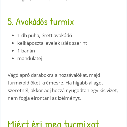
5. Avokádós turmix
1 db puha, érett avokádó
kelkáposzta levelek ízlés szerint
1 banán
mandulatej
Vágd apró darabokra a hozzávalókat, majd
turmixold őket krémesre. Ha hígabb állagot
szeretnél, akkor adj hozzá nyugodtan egy kis vizet,
nem fogja elrontani az ízélményt.
Miért éri meg turmixot