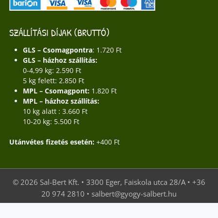
SZÁLLÍTÁSI DÍJAK (BRUTTÓ)
GLS – Csomagpontra
: 1.720 Ft
GLS – házhoz szállítás:
0-4,99 kg: 2.590 Ft
5 kg felett: 2.850 Ft
MPL – Csomagpont:
1.820 Ft
MPL – házhoz szállítás:
10 kg alatt : 3.660 Ft
10-20 kg: 5.500 Ft
Utánvétes fizetés esetén:
+400 Ft
© 2026 Sal-Bert Kft. • 3300 Eger, Faiskola utca 28/A • +36
20 974 2810 • salbert@gyogy-salbert.hu
Az oldalt készítette:
WebGepárd
- Wordpress weboldalak
készítése egyedi igények alapján.