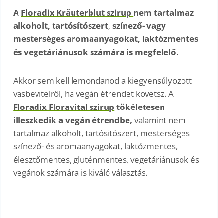
A
Floradix Kräuterblut szirup
nem tartalmaz
alkoholt, tartósítószert, színező- vagy
mesterséges aromaanyagokat, laktózmentes
és vegetáriánusok számára is megfelelő.
Akkor sem kell lemondanod a kiegyensúlyozott
vasbevitelről, ha vegán étrendet követsz. A
Floradix Floravital szirup
tökéletesen
illeszkedik a vegán étrendbe,
valamint nem
tartalmaz alkoholt, tartósítószert, mesterséges
színező- és aromaanyagokat, laktózmentes,
élesztőmentes, gluténmentes, vegetáriánusok és
vegánok számára is kiváló választás.