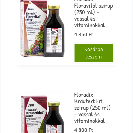
Floravital szirup
(250 ml) –
vassal és
vitaminokkal
4 850
Ft
Kosárba
teszem
Floradix
Kräuterblut
szirup (250 ml)
– vassal és
vitaminokkal
4 800
Ft