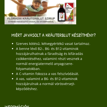
MIÉRT JAVASOLT A KRÄUTERBLUT KÉSZÍTMÉNY?
Szerves kötésű, kétvegyértékű vasat tartalmaz.
A benne lévő B2-, B6- és B12-vitaminok
hozzájárulhatnak a fáradtság és kifáradás
csökkentéséhez, valamint részt vesznek a
normál energiatermelő anyagcsere-
folyamatokban.
A C-vitamin fokozza a vas felszívódását.
A vas, valamint a B6- és B12-vitaminok
hozzájárulnak a normál vörösvérsejt-
képződéshez.
INFORMÁCIÓK