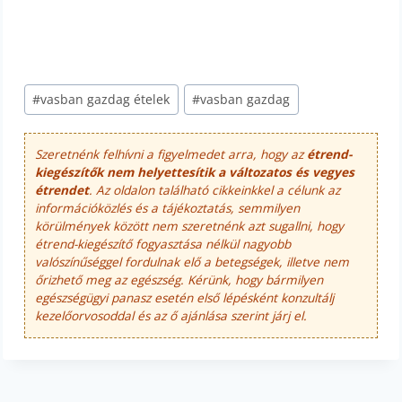
Post
#
vasban gazdag ételek
#
vasban gazdag
Tags:
Szeretnénk felhívni a figyelmedet arra, hogy az
étrend-
kiegészítők nem helyettesítik a változatos és vegyes
étrendet
. Az oldalon található cikkeinkkel a célunk az
információközlés és a tájékoztatás, semmilyen
körülmények között nem szeretnénk azt sugallni, hogy
étrend-kiegészítő fogyasztása nélkül nagyobb
valószínűséggel fordulnak elő a betegségek, illetve nem
őrizhető meg az egészség. Kérünk, hogy bármilyen
egészségügyi panasz esetén első lépésként konzultálj
kezelőorvosoddal és az ő ajánlása szerint járj el.