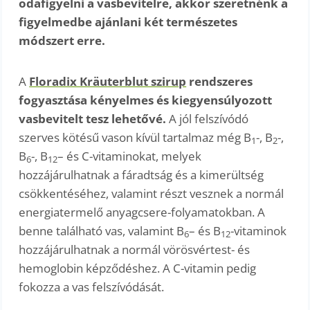
odafigyelni a vasbevitelre, akkor szeretnénk a
figyelmedbe ajánlani két természetes
módszert erre.
A
Floradix Kräuterblut szirup
rendszeres
fogyasztása kényelmes és kiegyensúlyozott
vasbevitelt tesz lehetővé.
A jól felszívódó
szerves kötésű vason kívül tartalmaz még B
-, B
-,
1
2
B
-, B
– és C-vitaminokat, melyek
6
12
hozzájárulhatnak a fáradtság és a kimerültség
csökkentéséhez, valamint részt vesznek a normál
energiatermelő anyagcsere-folyamatokban. A
benne található vas, valamint B
– és B
-vitaminok
6
12
hozzájárulhatnak a normál vörösvértest- és
hemoglobin képződéshez. A C-vitamin pedig
fokozza a vas felszívódását.