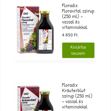
Floradix
Floravital szirup
(250 ml) –
vassal és
vitaminokkal
4 850
Ft
Kosárba
teszem
Floradix
Kräuterblut
szirup (250 ml)
– vassal és
vitaminokkal