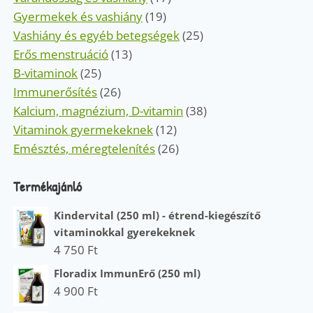
Gyermekek és vashiány
(19)
Vashiány és egyéb betegségek
(25)
Erős menstruáció
(13)
B-vitaminok
(25)
Immunerősítés
(26)
Kalcium, magnézium, D-vitamin
(38)
Vitaminok gyermekeknek
(12)
Emésztés, méregtelenítés
(26)
Termékajánló
Kindervital (250 ml) - étrend-kiegészítő
vitaminokkal gyerekeknek
4 750
Ft
Floradix ImmunErő (250 ml)
4 900
Ft