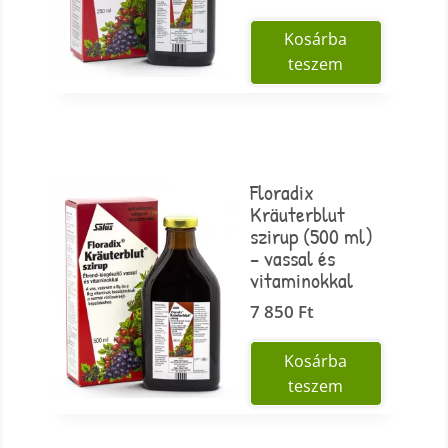
Kosárba
teszem
Floradix
Kräuterblut
szirup (500 ml)
– vassal és
vitaminokkal
7 850
Ft
Kosárba
teszem