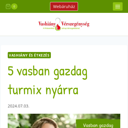
Skip
Webáruház
0
to
content
VASHIÁNY ÉS ÉTKEZÉS
5 vasban gazdag
turmix nyárra
2024.07.03.