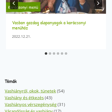
Vasban gazdag alapanyagok a karácsonyi
menühöz
2022.12.21.
Témák
Vashiányról, okok, tünetek
(54)
Vashiány és étkezés
(43)
Vashiányos vérszegénység
(31)
Várandósság és vashiány
(17)