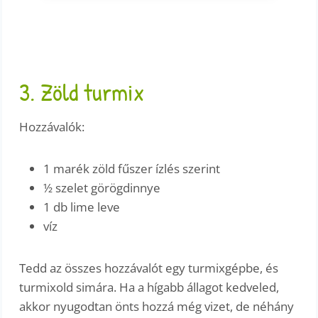
3. Zöld turmix
Hozzávalók:
1 marék zöld fűszer ízlés szerint
½ szelet görögdinnye
1 db lime leve
víz
Tedd az összes hozzávalót egy turmixgépbe, és
turmixold simára. Ha a hígabb állagot kedveled,
akkor nyugodtan önts hozzá még vizet, de néhány