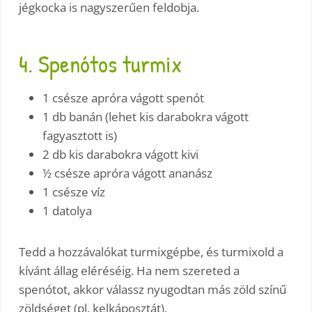
jégkocka is nagyszerűen feldobja.
4. Spenótos turmix
1 csésze apróra vágott spenót
1 db banán (lehet kis darabokra vágott
fagyasztott is)
2 db kis darabokra vágott kivi
½ csésze apróra vágott ananász
1 csésze víz
1 datolya
Tedd a hozzávalókat turmixgépbe, és turmixold a
kívánt állag eléréséig. Ha nem szereted a
spenótot, akkor válassz nyugodtan más zöld színű
zöldséget (pl. kelkáposztát).