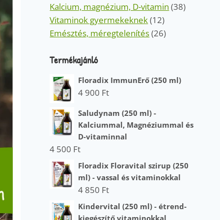
Kalcium, magnézium, D-vitamin
(38)
Vitaminok gyermekeknek
(12)
Emésztés, méregtelenítés
(26)
Termékajánló
Floradix ImmunErő (250 ml)
4 900
Ft
Saludynam (250 ml) -
Kalciummal, Magnéziummal és
D-vitaminnal
4 500
Ft
Floradix Floravital szirup (250
ml) - vassal és vitaminokkal
4 850
Ft
Kindervital (250 ml) - étrend-
kiegészítő vitaminokkal