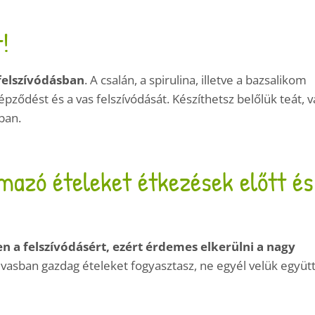
!
felszívódásban
. A csalán, a spirulina, illetve a bazsalikom
ődést és a vas felszívódását. Készíthetsz belőlük teát, 
ban.
lmazó ételeket étkezések előtt és
n a felszívódásért, ezért érdemes elkerülni a nagy
vasban gazdag ételeket fogyasztasz, ne egyél velük együt