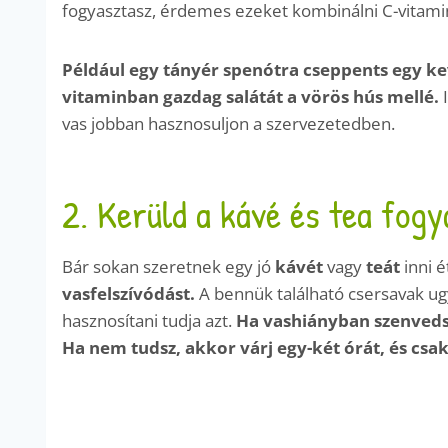
fogyasztasz, érdemes ezeket kombinálni C-vitam
Például egy tányér spenótra cseppents egy kev
vitaminban gazdag salátát a vörös hús mellé.
vas jobban hasznosuljon a szervezetedben.
2. Kerüld a kávé és tea fog
Bár sokan szeretnek egy jó
kávét
vagy
teát
inni 
vasfelszívódást.
A bennük található csersavak ug
hasznosítani tudja azt.
Ha vashiányban szenvedsz
Ha nem tudsz, akkor várj egy-két órát, és csak