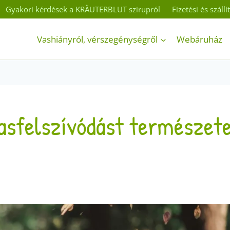
Gyakori kérdések a KRÄUTERBLUT szirupról
Fizetési és száll
Vashiányról, vérszegénységről
Webáruház
asfelszívódást természet