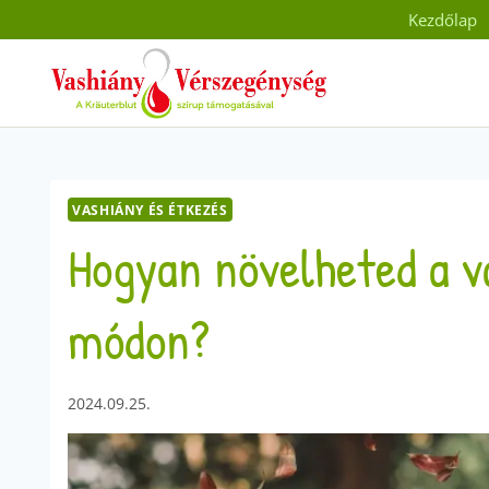
Skip
Kezdőlap
to
content
VASHIÁNY ÉS ÉTKEZÉS
Hogyan növelheted a v
módon?
2024.09.25.