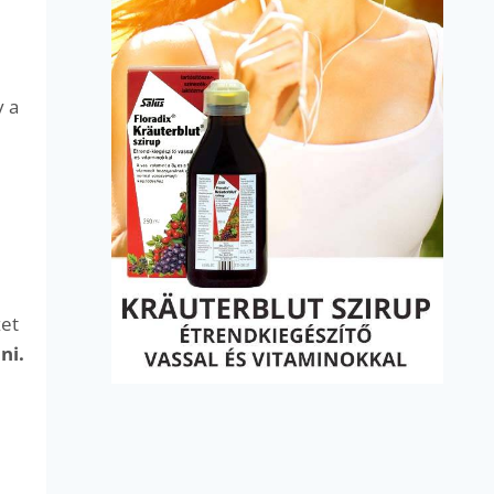
y a
zet
ni.