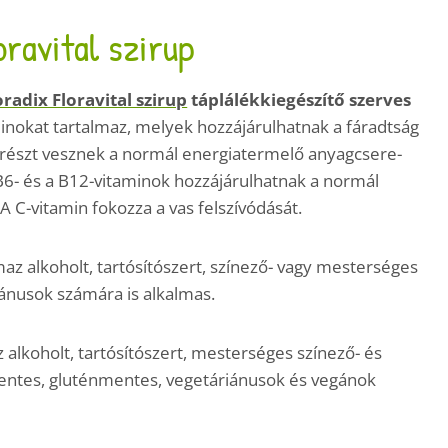
oravital szirup
oradix Floravital szirup
táplálékkiegészítő szerves
aminokat tartalmaz, melyek hozzájárulhatnak a fáradtság
 részt vesznek a normál energiatermelő anyagcsere-
 B6- és a B12-vitaminok hozzájárulhatnak a normál
 C-vitamin fokozza a vas felszívódását.
z alkoholt, tartósítószert, színező- vagy mesterséges
ánusok számára is alkalmas.
alkoholt, tartósítószert, mesterséges színező- és
entes, gluténmentes, vegetáriánusok és vegánok