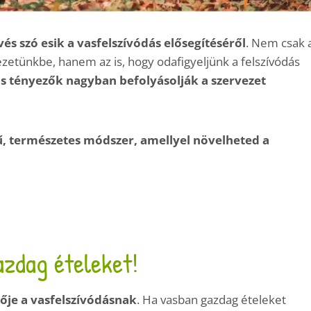
és szó esik a vasfelszívódás elősegítéséről
. Nem csak 
ezetünkbe, hanem az is, hogy odafigyeljünk a felszívódás
s tényezők nagyban befolyásolják a szervezet
ű, természetes módszer, amellyel növelheted a
zdag ételeket!
tője a vasfelszívódásnak
. Ha vasban gazdag ételeket