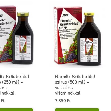
dix Kräuterblut
Floradix Kräuterblut
p (250 ml) –
szirup (500 ml) –
l és
vassal és
inokkal
vitaminokkal
0
Ft
7 850
Ft