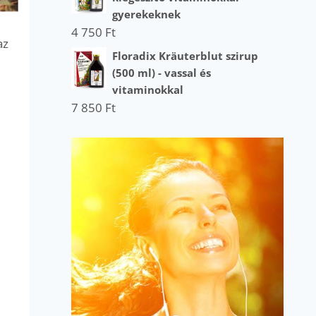
gyerekeknek
4 750
Ft
az
Floradix Kräuterblut szirup
(500 ml) - vassal és
vitaminokkal
7 850
Ft