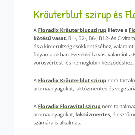
Kräuterblut szirup és Fl
A
Floradix Kräuterblut szirup
illetve a
Fl
kötésű vasat
, B1-, B2-, B6-, B12- és C-vit
és a kimerültség csökkentéséhez, valamint
folyamatokban. Ezenkívül a vas, valamint a
vörösvértest- és hemoglobin képződéshez. A
A
Floradix Kräuterblut szirup
nem tartalma
aromaanyagokat, laktózmentes és vegetári
A
Floradix Floravital szirup
nem tartalmaz 
aromaanyagokat,
laktózmentes
, élesztőm
számára is alkalmas.