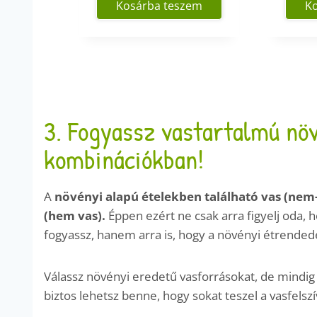
Kosárba teszem
K
3. Fogyassz vastartalmú nö
kombinációkban!
A
növényi alapú ételekben található vas (nem-
(hem vas).
Éppen ezért ne csak arra figyelj oda,
fogyassz, hanem arra is, hogy a növényi étrendedet 
Válassz növényi eredetű vasforrásokat, de mindig 
biztos lehetsz benne, hogy sokat teszel a vasfelsz