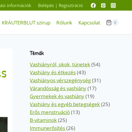
ítási információk
Belépés | Regisztráció
KRÄUTERBLUT szirup
Rólunk
Kapcsolat
0
Témák
Vashiányról, okok, tünetek
(54)
es
Vashiány és étkezés
(43)
Vashiányos vérszegénység
(31)
Várandósság és vashiány
(17)
Gyermekek és vashiány
(19)
Vashiány és egyéb betegségek
(25)
Erős menstruáció
(13)
B-vitaminok
(25)
Immunerősítés
(26)