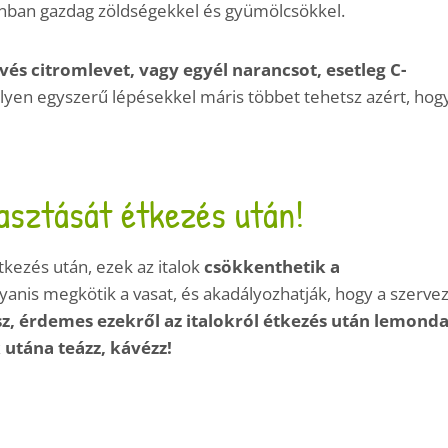
inban gazdag zöldségekkel és gyümölcsökkel.
és citromlevet, vagy egyél narancsot, esetleg C-
Ilyen egyszerű lépésekkel máris többet tehetsz azért, hog
yasztását étkezés után!
étkezés után, ezek az italok
csökkenthetik a
yanis megkötik a vasat, és akadályozhatják, hogy a szerve
, érdemes ezekről az italokról étkezés után lemonda
 utána teázz, kávézz!