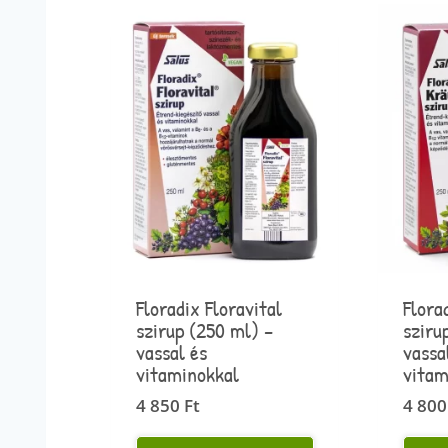
Floradix Floravital
Flora
szirup (250 ml) –
sziru
vassal és
vassa
vitaminokkal
vitam
4 850
Ft
4 80