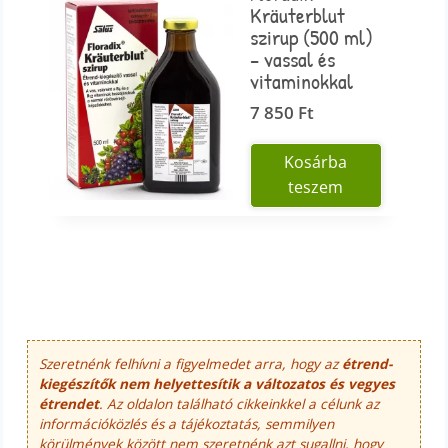
Kräuterblut
szirup (500 ml)
– vassal és
vitaminokkal
7 850
Ft
Kosárba
teszem
Szeretnénk felhívni a figyelmedet arra, hogy az
étrend-
kiegészítők nem helyettesítik a változatos és vegyes
étrendet
. Az oldalon található cikkeinkkel a célunk az
információközlés és a tájékoztatás, semmilyen
körülmények között nem szeretnénk azt sugallni, hogy