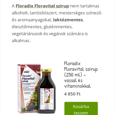
A
Floradix Floravital szirup
nem tartalmaz
alkoholt, tartósítószert, mesterséges színező-
és aromaanyagokat,
laktózmentes
,
élesztőmentes, gluténmentes,
vegetáriánusok és vegánok számára is
alkalmas.
Floradix
Floravital szirup
(250 ml) –
vassal és
vitaminokkal
4 850
Ft
Kosárba
teszem