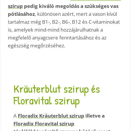
szirup
pedig kiváló megoldás a szükséges vas
pótlásához
, különösen azért, mert a vason kívül
tartalmaz még B1-, B2-, B6-, B12 és C-vitaminokat
is, amelyek mind-mind hozzájárulhatnak a
megfelelő anyagcsere fenntartásához és az
egészség megőrzéséhez.
Kräuterblut szirup és
Floravital szirup
A
Floradix Kräuterblut szirup
illetve a
Floradix Floravital szirup