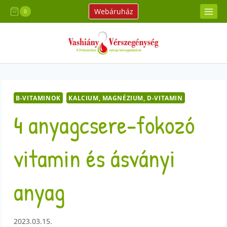
Skip
Webáruház
0
to
content
B-VITAMINOK
KALCIUM, MAGNÉZIUM, D-VITAMIN
4 anyagcsere-fokozó
vitamin és ásványi
anyag
2023.03.15.