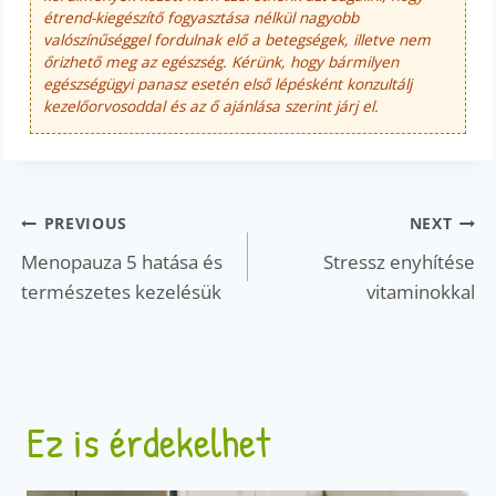
étrend-kiegészítő fogyasztása nélkül nagyobb
valószínűséggel fordulnak elő a betegségek, illetve nem
őrizhető meg az egészség. Kérünk, hogy bármilyen
egészségügyi panasz esetén első lépésként konzultálj
kezelőorvosoddal és az ő ajánlása szerint járj el.
Bejegyzés
PREVIOUS
NEXT
navigáció
Menopauza 5 hatása és
Stressz enyhítése
természetes kezelésük
vitaminokkal
Ez is érdekelhet