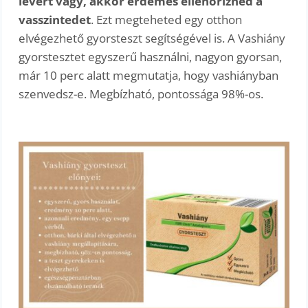
levert vagy, akkor érdemes ellenőrizned a
vasszintedet
. Ezt megteheted egy otthon
elvégezhető gyorsteszt segítségével is. A Vashiány
gyorstesztet egyszerű használni, nagyon gyorsan,
már 10 perc alatt megmutatja, hogy vashiányban
szenvedsz-e. Megbízható, pontossága 98%-os.