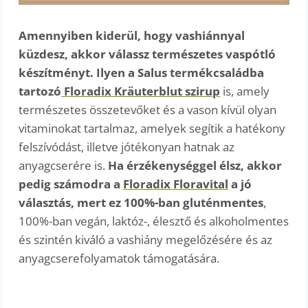
Amennyiben kiderül, hogy vashiánnyal
küzdesz, akkor válassz természetes vaspótló
készítményt. Ilyen a Salus termékcsaládba
tartozó
Floradix Kräuterblut szirup
is, amely
természetes összetevőket és a vason kívül olyan
vitaminokat tartalmaz, amelyek segítik a hatékony
felszívódást, illetve jótékonyan hatnak az
anyagcserére is.
Ha érzékenységgel élsz, akkor
pedig számodra a
Floradix Floravital
a jó
választás, mert ez 100%-ban gluténmentes
,
100%-ban vegán, laktóz-, élesztő és alkoholmentes
és szintén kiváló a vashiány megelőzésére és az
anyagcserefolyamatok támogatására.