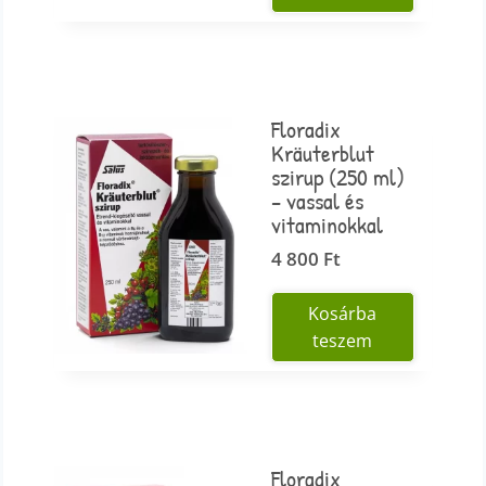
Floradix
Kräuterblut
szirup (250 ml)
– vassal és
vitaminokkal
4 800
Ft
Kosárba
teszem
Floradix