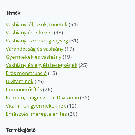
Témák
Vashiányról, okok, tünetek
(54)
Vashiány és étkezés
(43)
Vashiányos vérszegénység
(31)
Várandósság és vashiány
(17)
Gyermekek és vashiány
(19)
Vashiány és egyéb betegségek
(25)
Erős menstruáció
(13)
B-vitaminok
(25)
Immunerősítés
(26)
Kalcium, magnézium, D-vitamin
(38)
Vitaminok gyermekeknek
(12)
Emésztés, méregtelenítés
(26)
Termékajánló