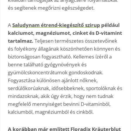
és segítenek megőrizni egészségedet.
A
Saludynam étrend-kiegészítő szirup
például
kalciumot, magnéziumot, cinket és D-vitamint
tartalmaz.
Teljesen természetes összetevőinek
és folyékony állagának köszönhetően könnyen és
biztonságosan fogyasztható. Kellemes ízéről a
benne található gyógynövények és
gyümölcskoncentrátumok gondoskodnak.
Fogyasztása különösen ajánlott nőknek,
serdülőkorúaknak, idősebbeknek, sportolóknak és
mindazoknak, akik úgy érzik, hogy nem tudnak
megfelelő mennyiséget bevinni D-vitaminból,
kalciumból, magnéziumból és cinkből.
A korábban már említett
Floradix Kräuterblut