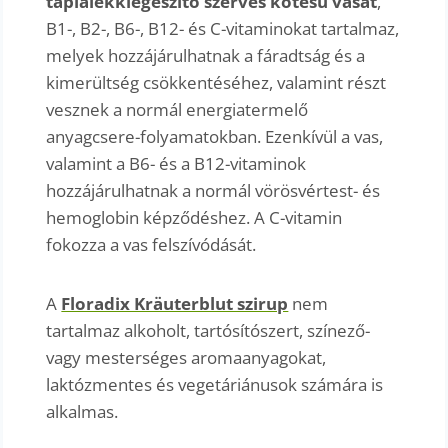
táplálékkiegészítő szerves kötésű vasat
,
B1-, B2-, B6-, B12- és C-vitaminokat tartalmaz,
melyek hozzájárulhatnak a fáradtság és a
kimerültség csökkentéséhez, valamint részt
vesznek a normál energiatermelő
anyagcsere-folyamatokban. Ezenkívül a vas,
valamint a B6- és a B12-vitaminok
hozzájárulhatnak a normál vörösvértest- és
hemoglobin képződéshez. A C-vitamin
fokozza a vas felszívódását.
A
Floradix Kräuterblut szirup
nem
tartalmaz alkoholt, tartósítószert, színező-
vagy mesterséges aromaanyagokat,
laktózmentes és vegetáriánusok számára is
alkalmas.