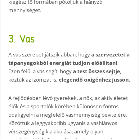
kiegészítő formában pótoljuk a hiányzó
mennyiséget.
3. Vas
A vas szerepet játszik abban, hogy
a szervezetet a
tápanyagokból energiát tudjon előállítani
.
Ezen felül a vas segít, hogy
a test összes sejtje
,
köztük az izomzat is,
elegendő oxigénhez jusson
.
A fejlődésben lévő gyerekek, a nők, az aktív életet
élők és a sportolók körében különösen fontos
odafigyelni a megfelelő vasmennyiség bevitelére.
Közöttük a leggyakoribb ugyanis a vashiányos
vérszegénység kialakulása, amely olyan