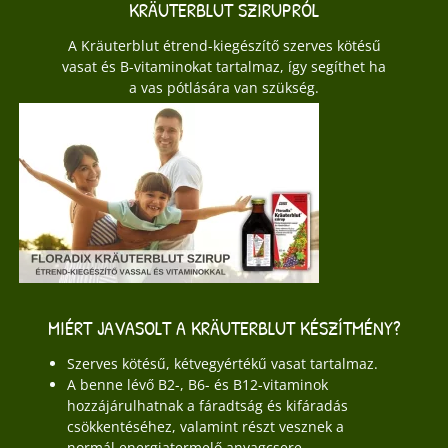
KRÄUTERBLUT SZIRUPRÓL
A Kräuterblut étrend-kiegészítő szerves kötésű
vasat és B-vitaminokat tartalmaz, így segíthet ha
a vas pótlására van szükség.
MIÉRT JAVASOLT A KRÄUTERBLUT KÉSZÍTMÉNY?
Szerves kötésű, kétvegyértékű vasat tartalmaz.
A benne lévő B2-, B6- és B12-vitaminok
hozzájárulhatnak a fáradtság és kifáradás
csökkentéséhez, valamint részt vesznek a
normál energiatermelő anyagcsere-