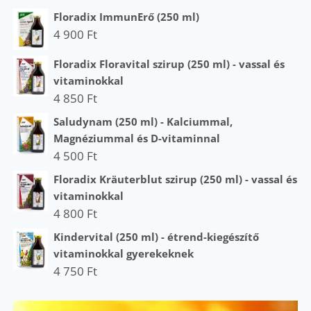
Floradix ImmunErő (250 ml)
4 900
Ft
Floradix Floravital szirup (250 ml) - vassal és
vitaminokkal
4 850
Ft
Saludynam (250 ml) - Kalciummal,
Magnéziummal és D-vitaminnal
4 500
Ft
Floradix Kräuterblut szirup (250 ml) - vassal és
vitaminokkal
4 800
Ft
Kindervital (250 ml) - étrend-kiegészítő
vitaminokkal gyerekeknek
4 750
Ft