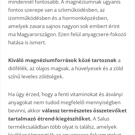
mindennél fontosabb. A magnéziumnak ugyanis
fontos szerepe van a szívműködésben, az
izomműködésben és a hormonképzésben,
amelyek zavara sajnos nagyon sok embert érint
ma Magyarországon. Ezen felül anyagcsere-fokozó
hatása is ismert.
Kiváló magnéziumforrások közé tartoznak
a
diófélék, az olajos magvak, a hüvelyesek és a zöld
színű leveles zöldségek.
Ha úgy érzed, hogy a fenti vitaminokat és ásványi
anyagokat nem tudod megfelelő mennyiségben
bevinni, akkor
válassz természetes összetevőket
tartalmazó étrend-kiegészítőket.
A Salus
termékcsaládban több olyat is találsz, amelyek
kiválóan támogatják az anyagcsere folyamatokat