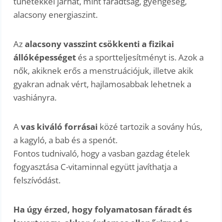
tünetekkel járhat, mint fáradtság, gyengeség,
alacsony energiaszint.
Az
alacsony vasszint csökkenti a fizikai
állóképességet
és a sportteljesítményt is. Azok a
nők, akiknek erős a menstruációjuk, illetve akik
gyakran adnak vért, hajlamosabbak lehetnek a
vashiányra.
A
vas kiváló forrásai
közé tartozik a sovány hús,
a kagyló, a bab és a spenót.
Fontos tudnivaló, hogy a vasban gazdag ételek
fogyasztása C-vitaminnal együtt javíthatja a
felszívódást.
Ha úgy érzed, hogy folyamatosan fáradt és