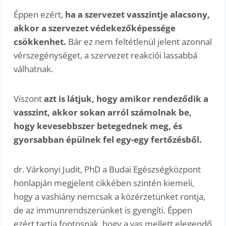
Éppen ezért,
ha a szervezet vasszintje alacsony,
akkor a szervezet védekezőképessége
csökkenhet.
Bár ez nem feltétlenül jelent azonnal
vérszegénységet, a szervezet reakciói lassabbá
válhatnak.
Viszont
azt is látjuk, hogy amikor rendeződik a
vasszint, akkor sokan arról számolnak be,
hogy kevesebbszer betegednek meg, és
gyorsabban épülnek fel egy-egy fertőzésből.
dr. Várkonyi Judit, PhD a Budai Egészségközpont
honlapján megjelent cikkében szintén kiemeli,
hogy a vashiány nemcsak a közérzetünket rontja,
de az immunrendszerünket is gyengíti. Éppen
ezért tartja fontosnak, hogy a vas mellett elegendő