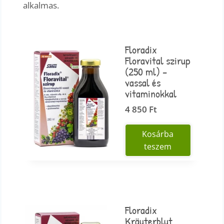
alkalmas.
Floradix
Floravital szirup
(250 ml) –
vassal és
vitaminokkal
4 850
Ft
Kosárba
teszem
Floradix
Kräuterblut