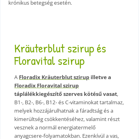
krónikus betegség esetén.
Kräuterblut szirup és
Floravital szirup
A
Floradix Kräuterblut szirup
illetve a
Floradix Floravital szirup
táplálékkiegészítő szerves kötésű vasat
,
B1-, B2-, B6-, B12- és C-vitaminokat tartalmaz,
melyek hozzájárulhatnak a fáradtság és a
kimerültség csökkentéséhez, valamint részt
vesznek a normál energiatermelő
anyagcsere-folyamatokban. Ezenkívül a vas,