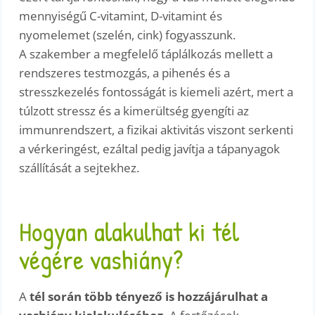
mennyiségű C-vitamint, D-vitamint és
nyomelemet (szelén, cink) fogyasszunk.
A szakember a megfelelő táplálkozás mellett a
rendszeres testmozgás, a pihenés és a
stresszkezelés fontosságát is kiemeli azért, mert a
túlzott stressz és a kimerültség gyengíti az
immunrendszert, a fizikai aktivitás viszont serkenti
a vérkeringést, ezáltal pedig javítja a tápanyagok
szállítását a sejtekhez.
Hogyan alakulhat ki tél
végére vashiány?
A
tél során több tényező is hozzájárulhat a