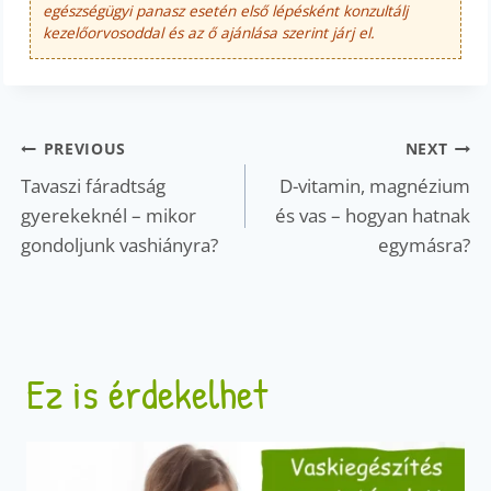
egészségügyi panasz esetén első lépésként konzultálj
kezelőorvosoddal és az ő ajánlása szerint járj el.
Bejegyzés
PREVIOUS
NEXT
navigáció
Tavaszi fáradtság
D-vitamin, magnézium
gyerekeknél – mikor
és vas – hogyan hatnak
gondoljunk vashiányra?
egymásra?
Ez is érdekelhet