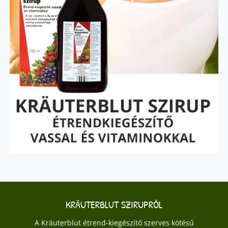
KRÄUTERBLUT SZIRUPRÓL
A Kräuterblut étrend-kiegészítő szerves kötésű