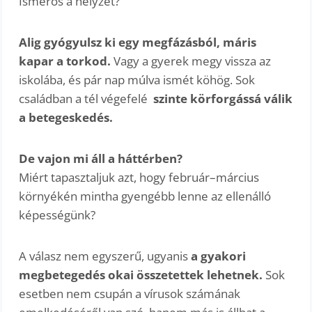
Ismerős a helyzet?
Alig gyógyulsz ki egy megfázásból, máris
kapar a torkod.
Vagy a gyerek megy vissza az
iskolába, és pár nap múlva ismét köhög. Sok
családban a tél végefelé
szinte körforgássá válik
a betegeskedés.
De vajon mi áll a háttérben?
Miért tapasztaljuk azt, hogy február–március
környékén mintha gyengébb lenne az ellenálló
képességünk?
A válasz nem egyszerű, ugyanis
a gyakori
megbetegedés okai összetettek lehetnek.
Sok
esetben nem csupán a vírusok számának