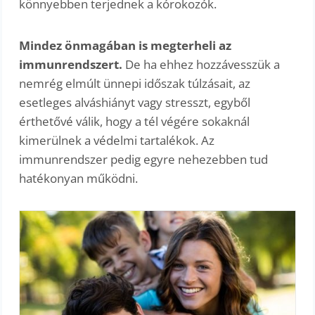
könnyebben terjednek a kórokozók.
Mindez önmagában is megterheli az
immunrendszert.
De ha ehhez hozzávesszük a
nemrég elmúlt ünnepi időszak túlzásait, az
esetleges alváshiányt vagy stresszt, egyből
érthetővé válik, hogy a tél végére sokaknál
kimerülnek a védelmi tartalékok. Az
immunrendszer pedig egyre nehezebben tud
hatékonyan működni.