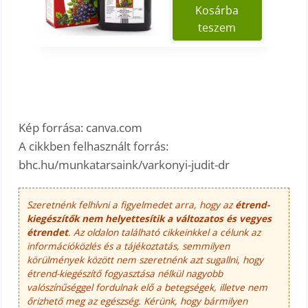
Kosárba
teszem
Kép forrása: canva.com
A cikkben felhasznált forrás:
bhc.hu/munkatarsaink/varkonyi-judit-dr
Szeretnénk felhívni a figyelmedet arra, hogy az
étrend-
kiegészítők nem helyettesítik a változatos és vegyes
étrendet
. Az oldalon található cikkeinkkel a célunk az
információközlés és a tájékoztatás, semmilyen
körülmények között nem szeretnénk azt sugallni, hogy
étrend-kiegészítő fogyasztása nélkül nagyobb
valószínűséggel fordulnak elő a betegségek, illetve nem
őrizhető meg az egészség. Kérünk, hogy bármilyen