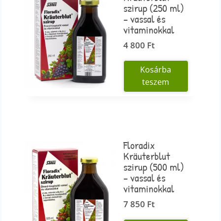
szirup (250 ml)
– vassal és
vitaminokkal
4 800
Ft
Kosárba
teszem
Floradix
Kräuterblut
szirup (500 ml)
– vassal és
vitaminokkal
7 850
Ft