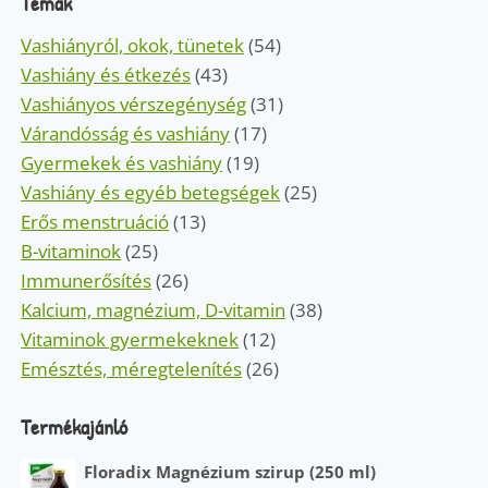
Témák
Vashiányról, okok, tünetek
(54)
Vashiány és étkezés
(43)
Vashiányos vérszegénység
(31)
Várandósság és vashiány
(17)
Gyermekek és vashiány
(19)
Vashiány és egyéb betegségek
(25)
Erős menstruáció
(13)
B-vitaminok
(25)
Immunerősítés
(26)
Kalcium, magnézium, D-vitamin
(38)
Vitaminok gyermekeknek
(12)
Emésztés, méregtelenítés
(26)
Termékajánló
Floradix Magnézium szirup (250 ml)