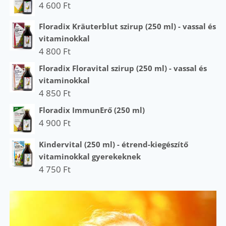
4 600
Ft
Floradix Kräuterblut szirup (250 ml) - vassal és
vitaminokkal
4 800
Ft
Floradix Floravital szirup (250 ml) - vassal és
vitaminokkal
4 850
Ft
Floradix ImmunErő (250 ml)
4 900
Ft
Kindervital (250 ml) - étrend-kiegészítő
vitaminokkal gyerekeknek
4 750
Ft