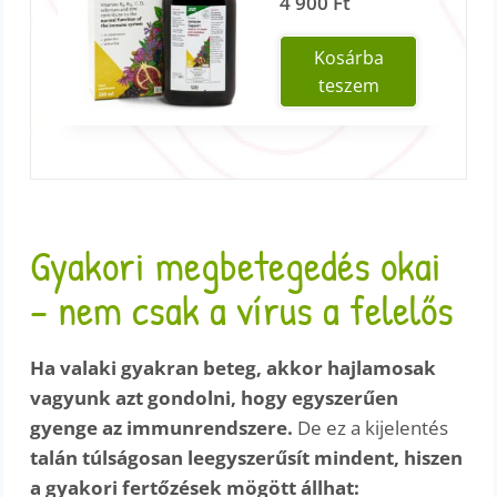
4 900
Ft
Kosárba
teszem
Gyakori megbetegedés okai
– nem csak a vírus a felelős
Ha valaki gyakran beteg, akkor hajlamosak
vagyunk azt gondolni, hogy egyszerűen
gyenge az immunrendszere.
De ez a kijelentés
talán túlságosan leegyszerűsít mindent, hiszen
a gyakori fertőzések mögött állhat: