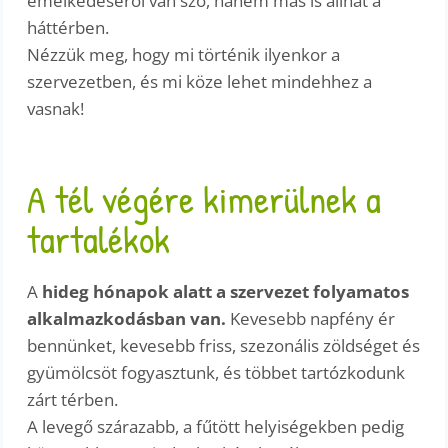
emelkedéséről van szó, hanem más is állhat a
háttérben.
Nézzük meg, hogy mi történik ilyenkor a
szervezetben, és mi köze lehet mindehhez a
vasnak!
A tél végére kimerülnek a
tartalékok
A
hideg hónapok alatt a szervezet folyamatos
alkalmazkodásban van.
Kevesebb napfény ér
bennünket, kevesebb friss, szezonális zöldséget és
gyümölcsöt fogyasztunk, és többet tartózkodunk
zárt térben.
A levegő szárazabb, a fűtött helyiségekben pedig