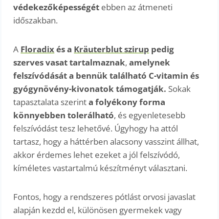
védekezőképességét
ebben az átmeneti
időszakban.
A
Floradix
és a
Kräuterblut szirup
pedig
szerves vasat tartalmaznak
,
amelynek
felszívódását a bennük található C-vitamin és
gyógynövény-kivonatok támogatják.
Sokak
tapasztalata szerint
a folyékony forma
könnyebben tolerálható
, és egyenletesebb
felszívódást tesz lehetővé. Úgyhogy ha attól
tartasz, hogy a háttérben alacsony vasszint állhat,
akkor érdemes lehet ezeket a jól felszívódó,
kíméletes vastartalmú készítményt választani.
Fontos, hogy a rendszeres pótlást orvosi javaslat
alapján kezdd el, különösen gyermekek vagy