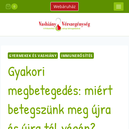
Skip
Webáruház
0
to
content
GYERMEKEK ÉS VASHIÁNY
IMMUNERŐSÍTÉS
Gyakori
megbetegedés: miért
betegszünk meg újra
és újra tél végén?