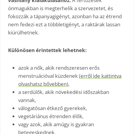
vashiány kialakulásához.
A fertőzések
önmagukban is megterhelik a szervezetet, és
fokozzák a tápanyagigényt, azonban ha az étrend
nem fedezi ezt a többletigényt, a raktárak lassan
kiürülhetnek.
Különösen érintettek lehetnek:
azok a nők, akik rendszeresen erős
menstruációval küzdenek (
erről ide kattintva
olvashatsz bővebben
),
a serdülők, akik növekedési időszakban
vannak,
válogatósan étkező gyerekek,
vegetáriánus étrenden élők,
vagy azok, akik amúgy is gyakran
betegeskednek.