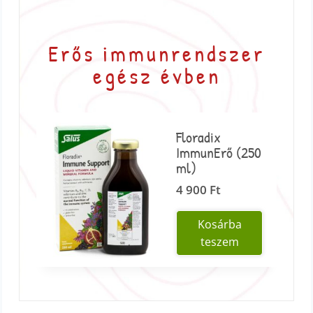
Erős immunrendszer
egész évben
Floradix
ImmunErő (250
ml)
4 900
Ft
Kosárba
teszem