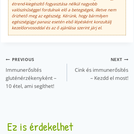
étrend-kiegészítő fogyasztása nélkül nagyobb
valószínűséggel fordulnak elő a betegségek, illetve nem
őrizhető meg az egészség. Kérünk, hogy bármilyen
egészségügyi panasz esetén első lépésként konzultálj
kezelőorvosoddal és az ő ajánlása szerint járj el.
Bejegyzés
PREVIOUS
NEXT
navigáció
Immunerősítés
Cink és immunerősítés
gluténérzékenyként –
– Kezdd el most!
10 étel, ami segíthet!
Ez is érdekelhet