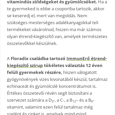
vitamindús zöldségeket és gyümölcsöket.
Ha a
te gyermeked is ebbe a csoportba tartozik, akkor
se keseredj el, mert van megoldás. Nem
szükséges mesterséges adalékanyagokkal teli
termékeket vásárolnod, hiszen ma már számos
olyan étrend-kiegészítő van, amelyek természetes
összetevőkkel készülnek.
A
Floradix családba tartozó
ImmunErő étrend-
kiegészítő szirup
tökéletes választás 12 éven
felüli gyermekek részére,
hiszen válogatott
gyógynövények vizes kivonatából készül, tartalmaz
echinaceát és gyümölcslé koncentrátumot is.
Értékes összetevői révén segít biztosítani a
szervezet számára a D
-, a C-, a B
– és a B
-
3
12
6
vitamint, valamint ezen felül tartalmaz még
szelént és cinket is, amelyek mind-mind