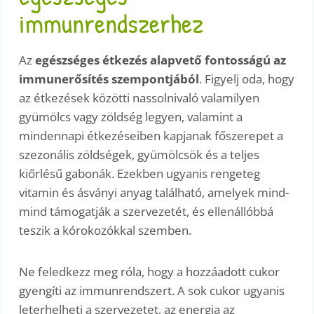
immunrendszerhez
Az
egészséges étkezés alapvető fontosságú az
immunerősítés szempontjából
. Figyelj oda, hogy
az étkezések közötti nassolnivaló valamilyen
gyümölcs vagy zöldség legyen, valamint a
mindennapi étkezéseiben kapjanak főszerepet a
szezonális zöldségek, gyümölcsök és a teljes
kiőrlésű gabonák. Ezekben ugyanis rengeteg
vitamin és ásványi anyag található, amelyek mind-
mind támogatják a szervezetét, és ellenállóbbá
teszik a kórokozókkal szemben.
Ne feledkezz meg róla, hogy a hozzáadott cukor
gyengíti az immunrendszert. A sok cukor ugyanis
leterhelheti a szervezetet, az energia az