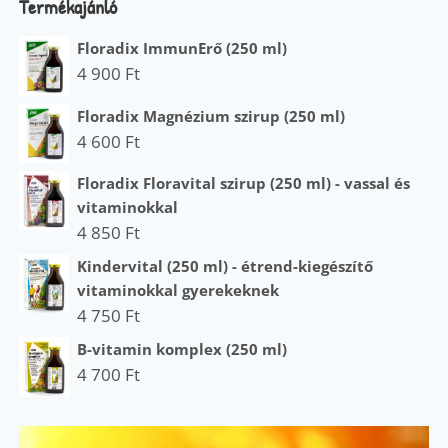
Termékajánló
Floradix ImmunErő (250 ml)
4 900
Ft
Floradix Magnézium szirup (250 ml)
4 600
Ft
Floradix Floravital szirup (250 ml) - vassal és
vitaminokkal
4 850
Ft
Kindervital (250 ml) - étrend-kiegészítő
vitaminokkal gyerekeknek
4 750
Ft
B-vitamin komplex (250 ml)
4 700
Ft