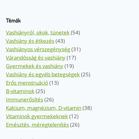
Témák
Vashiányról, okok, tünetek
(54)
Vashiány és étkezés
(43)
Vashiányos vérszegénység
(31)
Várandósság és vashiány
(17)
Gyermekek és vashiány
(19)
Vashiány és egyéb betegségek
(25)
Erős menstruáció
(13)
B-vitaminok
(25)
Immunerősítés
(26)
Kalcium, magnézium, D-vitamin
(38)
Vitaminok gyermekeknek
(12)
Emésztés, méregtelenítés
(26)