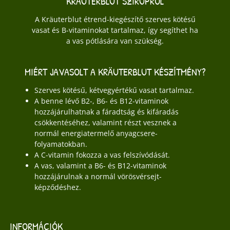
KRÄUTERBLUT SZIRUPRÓL
A Kräuterblut étrend-kiegészítő szerves kötésű
vasat és B-vitaminokat tartalmaz, így segíthet ha
a vas pótlására van szükség.
MIÉRT JAVASOLT A KRÄUTERBLUT KÉSZÍTMÉNY?
Szerves kötésű, kétvegyértékű vasat tartalmaz.
A benne lévő B2-, B6- és B12-vitaminok
hozzájárulhatnak a fáradtság és kifáradás
csökkentéséhez, valamint részt vesznek a
normál energiatermelő anyagcsere-
folyamatokban.
A C-vitamin fokozza a vas felszívódását.
A vas, valamint a B6- és B12-vitaminok
hozzájárulnak a normál vörösvérsejt-
képződéshez.
INFORMÁCIÓK