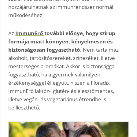
hozzájárulhatnak az immunrendszer normál
működéséhez.
Az
ImmunErő
további előnye, hogy szirup
formája miatt könnyen, kényelmesen és
biztonságosan fogyasztható.
Nem tartalmaz
alkoholt, tartósítószereket, színezéket, illetve
mesterséges aromákat. Akkor is biztonsággal
fogyasztható, ha a gyermek valamilyen
érzékenységgel él együtt, hiszen a Floradix
ImmunErő laktóz-, glutén- és élesztőmentes,
illetve vegán- és vegetáriánus étrendbe is
beilleszthető.