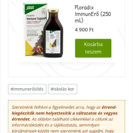
Floradix
ImmunErő (250
ml)
4 900
Ft
Kosárba
teszem
Post
#
immunerősítés
#
iskolás kor
Tags:
Szeretnénk felhívni a figyelmedet arra, hogy az
étrend-
kiegészítők nem helyettesítik a változatos és vegyes
étrendet
. Az oldalon található cikkeinkkel a célunk az
információközlés és a tájékoztatás, semmilyen
körülmények között nem szeretnénk azt sugallni, hogy