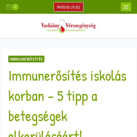
Skip
Webáruház
0
to
content
IMMUNERŐSÍTÉS
Immunerősítés iskolás
korban – 5 tipp a
betegségek
elkerüléséért!