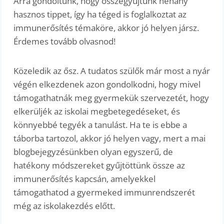
Arra gondoltunk, hogy összegyűjtünk néhány
hasznos tippet, így ha téged is foglalkoztat az
immunerősítés témaköre, akkor jó helyen jársz.
Érdemes tovább olvasnod!
Közeledik az ősz. A tudatos szülők már most a nyár
végén elkezdenek azon gondolkodni, hogy mivel
támogathatnák meg gyermekük szervezetét, hogy
elkerüljék az iskolai megbetegedéseket, és
könnyebbé tegyék a tanulást. Ha te is ebbe a
táborba tartozol, akkor jó helyen vagy, mert a mai
blogbejegyzésünkben olyan egyszerű, de
hatékony módszereket gyűjtöttünk össze az
immunerősítés kapcsán, amelyekkel
támogathatod a gyermeked immunrendszerét
még az iskolakezdés előtt.