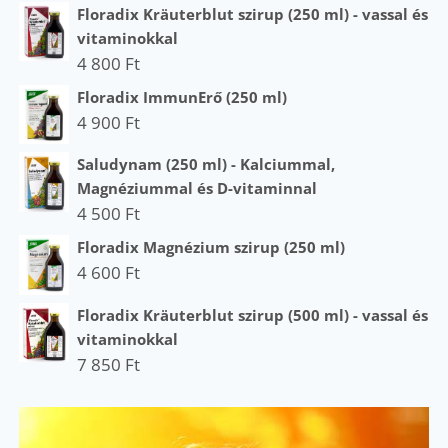
Floradix Kräuterblut szirup (250 ml) - vassal és
vitaminokkal
4 800
Ft
Floradix ImmunErő (250 ml)
4 900
Ft
Saludynam (250 ml) - Kalciummal,
Magnéziummal és D-vitaminnal
4 500
Ft
Floradix Magnézium szirup (250 ml)
4 600
Ft
Floradix Kräuterblut szirup (500 ml) - vassal és
vitaminokkal
7 850
Ft