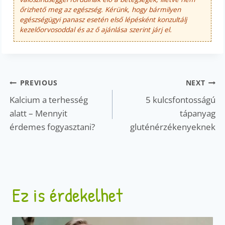
őrizhető meg az egészség. Kérünk, hogy bármilyen
egészségügyi panasz esetén első lépésként konzultálj
kezelőorvosoddal és az ő ajánlása szerint járj el.
Bejegyzés
PREVIOUS
NEXT
navigáció
Kalcium a terhesség
5 kulcsfontosságú
alatt – Mennyit
tápanyag
érdemes fogyasztani?
gluténérzékenyeknek
Ez is érdekelhet