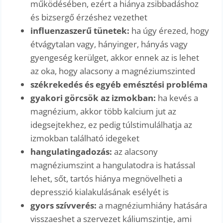
működésében, ezért a hiánya zsibbadáshoz
és bizsergő érzéshez vezethet
influenzaszerű tünetek:
ha úgy érezed, hogy
étvágytalan vagy, hányinger, hányás vagy
gyengeség kerülget, akkor ennek az is lehet
az oka, hogy alacsony a magnéziumszinted
székrekedés és egyéb emésztési probléma
gyakori görcsök az izmokban:
ha kevés a
magnézium, akkor több kalcium jut az
idegsejtekhez, ez pedig túlstimulálhatja az
izmokban található idegeket
hangulatingadozás:
az alacsony
magnéziumszint a hangulatodra is hatással
lehet, sőt, tartós hiánya megnövelheti a
depresszió kialakulásának esélyét is
gyors szívverés:
a magnéziumhiány hatására
visszaeshet a szervezet káliumszintje, ami