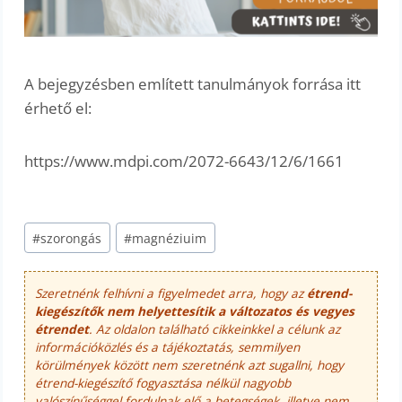
A bejegyzésben említett tanulmányok forrása itt
érhető el:
https://www.mdpi.com/2072-6643/12/6/1661
Post
#
szorongás
#
magnéziuim
Tags:
Szeretnénk felhívni a figyelmedet arra, hogy az
étrend-
kiegészítők nem helyettesítik a változatos és vegyes
étrendet
. Az oldalon található cikkeinkkel a célunk az
információközlés és a tájékoztatás, semmilyen
körülmények között nem szeretnénk azt sugallni, hogy
étrend-kiegészítő fogyasztása nélkül nagyobb
valószínűséggel fordulnak elő a betegségek, illetve nem