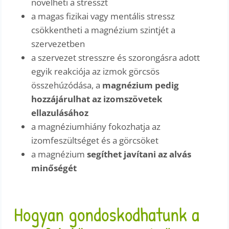
növelheti a stresszt
a magas fizikai vagy mentális stressz
csökkentheti a magnézium szintjét a
szervezetben
a szervezet stresszre és szorongásra adott
egyik reakciója az izmok görcsös
összehúzódása, a
magnézium pedig
hozzájárulhat az izomszövetek
ellazulásához
a magnéziumhiány fokozhatja az
izomfeszültséget és a görcsöket
a magnézium
segíthet javítani az alvás
minőségét
Hogyan gondoskodhatunk a