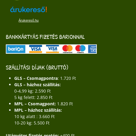
Árukereső.hu
BANKKÁRTYÁS FIZETÉS BARIONNAL
SZÁLLÍTÁSI DÍJAK (BRUTTÓ)
GLS – Csomagpontra
: 1.720 Ft
GLS – házhoz szállítás:
0-4,99 kg: 2.590 Ft
5 kg felett: 2.850 Ft
MPL – Csomagpont:
1.820 Ft
MPL – házhoz szállítás:
10 kg alatt : 3.660 Ft
10-20 kg: 5.500 Ft
Utánvétes fizetés esetén:
+400 Ft