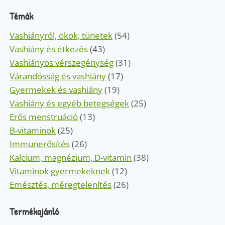
Témák
Vashiányról, okok, tünetek
(54)
Vashiány és étkezés
(43)
Vashiányos vérszegénység
(31)
Várandósság és vashiány
(17)
Gyermekek és vashiány
(19)
Vashiány és egyéb betegségek
(25)
Erős menstruáció
(13)
B-vitaminok
(25)
Immunerősítés
(26)
Kalcium, magnézium, D-vitamin
(38)
Vitaminok gyermekeknek
(12)
Emésztés, méregtelenítés
(26)
Termékajánló