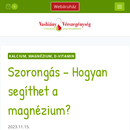
Skip
Webáruház
0
to
content
KALCIUM, MAGNÉZIUM, D-VITAMIN
Szorongás – Hogyan
segíthet a
magnézium?
2023.11.15.