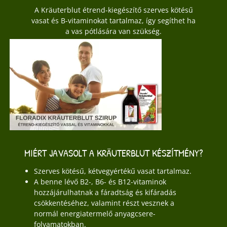
A Kräuterblut étrend-kiegészítő szerves kötésű
vasat és B-vitaminokat tartalmaz, így segíthet ha
a vas pótlására van szükség.
MIÉRT JAVASOLT A KRÄUTERBLUT KÉSZÍTMÉNY?
Szerves kötésű, kétvegyértékű vasat tartalmaz.
A benne lévő B2-, B6- és B12-vitaminok
hozzájárulhatnak a fáradtság és kifáradás
csökkentéséhez, valamint részt vesznek a
normál energiatermelő anyagcsere-
folyamatokban.