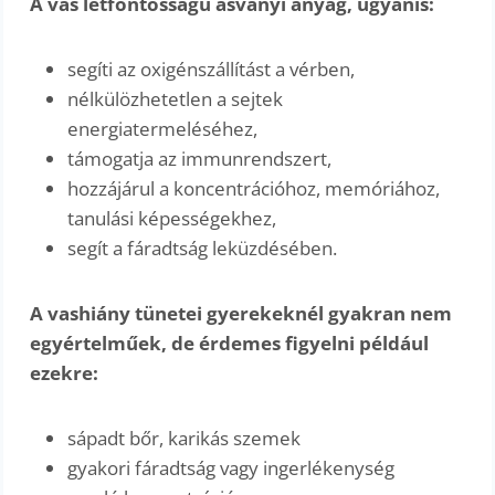
A vas létfontosságú ásványi anyag, ugyanis:
segíti az oxigénszállítást a vérben,
nélkülözhetetlen a sejtek
energiatermeléséhez,
támogatja az immunrendszert,
hozzájárul a koncentrációhoz, memóriához,
tanulási képességekhez,
segít a fáradtság leküzdésében.
A vashiány tünetei gyerekeknél gyakran nem
egyértelműek, de érdemes figyelni például
ezekre:
sápadt bőr, karikás szemek
gyakori fáradtság vagy ingerlékenység