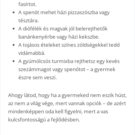
fasírtot.
A spenót mehet házi pizzaszószba vagy
tésztára.
A diófélék és magvak jól belerejthetők
banánkenyérbe vagy házi kekszbe.
A tojásos ételeket színes zöldségekkel tedd
vidámabbá.
A gyümölcsös turmixba rejthetsz egy kevés
szezámmagot vagy spenótot – a gyermek
észre sem veszi.
Ahogy látod, hogy ha a gyermeked nem eszik húst,
az nem a világ vége, mert vannak opciók – de azért
mindenképpen oda kell figyelni, mert a vas
kulcsfontosságú a fejlődésben.