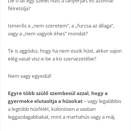
De ő lát egy szelet húst a tányérján, és azonnal
félretolja?
Ismerős a „nem szeretem”, a „furcsa az állaga”,
vagy a „nem vagyok éhes” mondat?
Te is aggódsz, hogy ha nem eszik húst, akkor vajon
elég vasat visz-e be a kis szervezetébe?
Nem vagy egyedül!
Egyre több szülő szembesül azzal, hogy a
gyermeke elutasítja a húsokat
– vagy legalábbis
a legtöbb húsfélét, különösen a vasban
leggazdagabbakat, mint a marhahús vagy a máj.