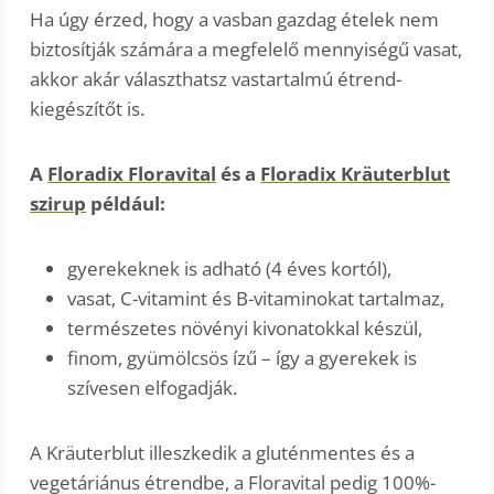
Ha úgy érzed, hogy a vasban gazdag ételek nem
biztosítják számára a megfelelő mennyiségű vasat,
akkor akár választhatsz vastartalmú étrend-
kiegészítőt is.
A
Floradix Floravital
és a
Floradix Kräuterblut
szirup
például:
gyerekeknek is adható (4 éves kortól),
vasat, C-vitamint és B-vitaminokat tartalmaz,
természetes növényi kivonatokkal készül,
finom, gyümölcsös ízű – így a gyerekek is
szívesen elfogadják.
A Kräuterblut illeszkedik a gluténmentes és a
vegetáriánus étrendbe, a Floravital pedig 100%-