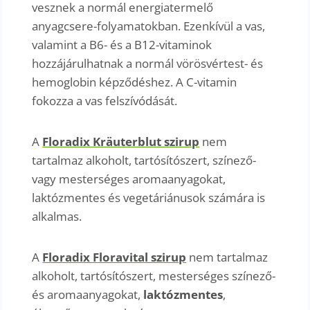
vesznek a normál energiatermelő
anyagcsere-folyamatokban. Ezenkívül a vas,
valamint a B6- és a B12-vitaminok
hozzájárulhatnak a normál vörösvértest- és
hemoglobin képződéshez. A C-vitamin
fokozza a vas felszívódását.
A
Floradix Kräuterblut szirup
nem
tartalmaz alkoholt, tartósítószert, színező-
vagy mesterséges aromaanyagokat,
laktózmentes és vegetáriánusok számára is
alkalmas.
A
Floradix Floravital szirup
nem tartalmaz
alkoholt, tartósítószert, mesterséges színező-
és aromaanyagokat,
laktózmentes
,