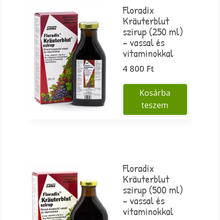
Floradix
Kräuterblut
szirup (250 ml)
– vassal és
vitaminokkal
4 800
Ft
Kosárba
teszem
Floradix
Kräuterblut
szirup (500 ml)
– vassal és
vitaminokkal