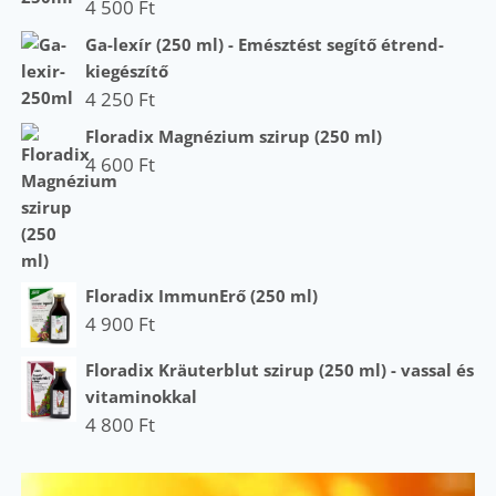
4 500
Ft
Ga-lexír (250 ml) - Emésztést segítő étrend-
kiegészítő
4 250
Ft
Floradix Magnézium szirup (250 ml)
4 600
Ft
Floradix ImmunErő (250 ml)
4 900
Ft
Floradix Kräuterblut szirup (250 ml) - vassal és
vitaminokkal
4 800
Ft