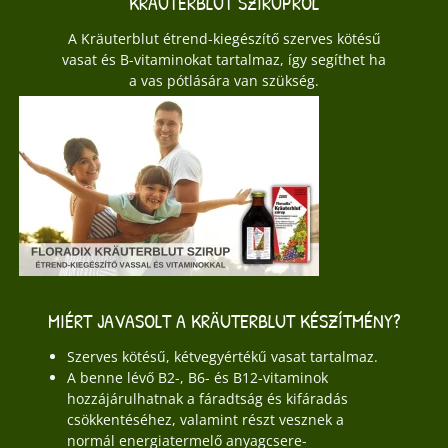
KRÄUTERBLUT SZIRUPRÓL
A Kräuterblut étrend-kiegészítő szerves kötésű
vasat és B-vitaminokat tartalmaz, így segíthet ha
a vas pótlására van szükség.
MIÉRT JAVASOLT A KRÄUTERBLUT KÉSZÍTMÉNY?
Szerves kötésű, kétvegyértékű vasat tartalmaz.
A benne lévő B2-, B6- és B12-vitaminok
hozzájárulhatnak a fáradtság és kifáradás
csökkentéséhez, valamint részt vesznek a
normál energiatermelő anyagcsere-