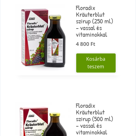
Floradix
Kräuterblut
szirup (250 ml)
– vassal és
vitaminokkal
4 800
Ft
Kosárba
teszem
Floradix
Kräuterblut
szirup (500 ml)
– vassal és
vitaminokkal