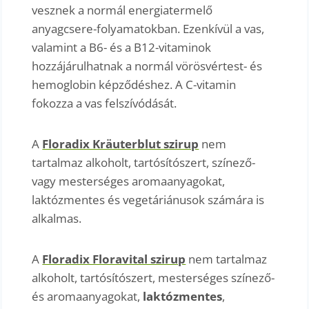
vesznek a normál energiatermelő
anyagcsere-folyamatokban. Ezenkívül a vas,
valamint a B6- és a B12-vitaminok
hozzájárulhatnak a normál vörösvértest- és
hemoglobin képződéshez. A C-vitamin
fokozza a vas felszívódását.
A
Floradix Kräuterblut szirup
nem
tartalmaz alkoholt, tartósítószert, színező-
vagy mesterséges aromaanyagokat,
laktózmentes és vegetáriánusok számára is
alkalmas.
A
Floradix Floravital szirup
nem tartalmaz
alkoholt, tartósítószert, mesterséges színező-
és aromaanyagokat,
laktózmentes
,