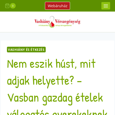
Skip
Webáruház
0
to
content
VASHIÁNY ÉS ÉTKEZÉS
Nem eszik húst, mit
adjak helyette? –
Vasban gazdag ételek
válogatós gyerekeknek