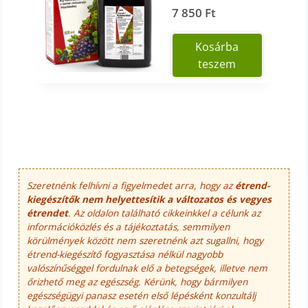
7 850
Ft
Kosárba
teszem
Szeretnénk felhívni a figyelmedet arra, hogy az
étrend-
kiegészítők nem helyettesítik a változatos és vegyes
étrendet
. Az oldalon található cikkeinkkel a célunk az
információközlés és a tájékoztatás, semmilyen
körülmények között nem szeretnénk azt sugallni, hogy
étrend-kiegészítő fogyasztása nélkül nagyobb
valószínűséggel fordulnak elő a betegségek, illetve nem
őrizhető meg az egészség. Kérünk, hogy bármilyen
egészségügyi panasz esetén első lépésként konzultálj