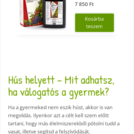
7 850
Ft
Kosárba
teszem
Hús helyett – Mit adhatsz,
ha válogatós a gyermek?
Ha a gyermeked nem eszik húst, akkor is van
megoldás. Ilyenkor azt a célt kell szem előtt
tartani, hogy más élelmiszerekből pótolni tudd a
vasat, illetve segítsd a felszívódását.