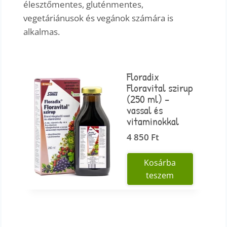
élesztőmentes, gluténmentes,
vegetáriánusok és vegánok számára is
alkalmas.
Floradix
Floravital szirup
(250 ml) –
vassal és
vitaminokkal
4 850
Ft
Kosárba
teszem