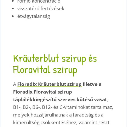
romló koncentráció
visszatérő fertőzések
étvágytalanság
Kräuterblut szirup és
Floravital szirup
A
Floradix Kräuterblut szirup
illetve a
Floradix Floravital szirup
táplálékkiegészítő szerves kötésű vasat
,
B1-, B2-, B6-, B12- és C-vitaminokat tartalmaz,
melyek hozzájárulhatnak a fáradtság és a
kimerültség csökkentéséhez, valamint részt