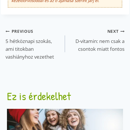
kezelőorvosoddal és az ő ajánlása szerint járj el.
Bejegyzés
PREVIOUS
NEXT
navigáció
5 hétköznapi szokás,
D-vitamin: nem csak a
ami titokban
csontok miatt fontos
vashiányhoz vezethet
Ez is érdekelhet