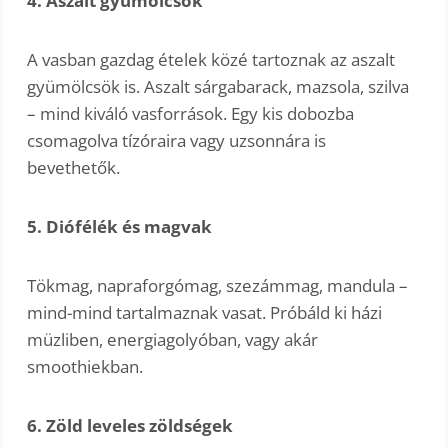
4. Aszalt gyümölcsök
A vasban gazdag ételek közé tartoznak az aszalt
gyümölcsök is. Aszalt sárgabarack, mazsola, szilva
– mind kiváló vasforrások. Egy kis dobozba
csomagolva tízóraira vagy uzsonnára is
bevethetők.
5. Diófélék és magvak
Tökmag, napraforgómag, szezámmag, mandula –
mind-mind tartalmaznak vasat. Próbáld ki házi
müzliben, energiagolyóban, vagy akár
smoothiekban.
6. Zöld leveles zöldségek