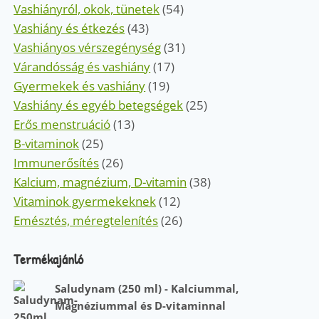
Vashiányról, okok, tünetek
(54)
Vashiány és étkezés
(43)
Vashiányos vérszegénység
(31)
Várandósság és vashiány
(17)
Gyermekek és vashiány
(19)
Vashiány és egyéb betegségek
(25)
Erős menstruáció
(13)
B-vitaminok
(25)
Immunerősítés
(26)
Kalcium, magnézium, D-vitamin
(38)
Vitaminok gyermekeknek
(12)
Emésztés, méregtelenítés
(26)
Termékajánló
Saludynam (250 ml) - Kalciummal,
Magnéziummal és D-vitaminnal