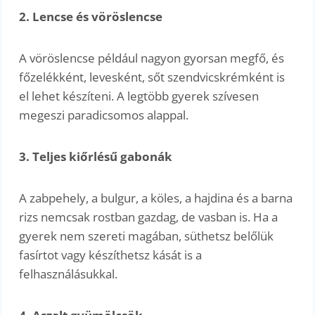
2. Lencse és vöröslencse
A vöröslencse például nagyon gyorsan megfő, és
főzelékként, levesként, sőt szendvicskrémként is
el lehet készíteni. A legtöbb gyerek szívesen
megeszi paradicsomos alappal.
3. Teljes kiőrlésű gabonák
A zabpehely, a bulgur, a köles, a hajdina és a barna
rizs nemcsak rostban gazdag, de vasban is. Ha a
gyerek nem szereti magában, süthetsz belőlük
fasírtot vagy készíthetsz kását is a
felhasználásukkal.