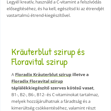
Legyél kreatív, használd a C-vitamint a felszívódás
elősegítéséhez, és ha kell, egészítsd ki az étrendjét
vastartalmú étrend-kiegészítővel.
Kräuterblut szirup és
Floravital szirup
A
Floradix Kräuterblut szirup
illetve a
Floradix Floravital szirup
táplálékkiegészítő szerves kötésű vasat
,
B1-, B2-, B6-, B12- és C-vitaminokat tartalmaz,
melyek hozzájárulhatnak a fáradtság és a
kimerültség csökkentéséhez, valamint részt