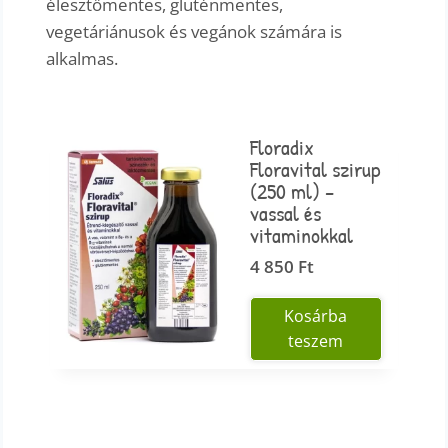
élesztőmentes, gluténmentes,
vegetáriánusok és vegánok számára is
alkalmas.
Floradix
Floravital szirup
(250 ml) –
vassal és
vitaminokkal
4 850
Ft
Kosárba
teszem