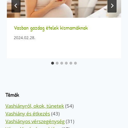
Vasban gazdag ételek kismamáknak
2024.02.28.
Témák
Vashiányról, okok, tünetek
(54)
Vashiány és étkezés
(43)
Vashiányos vérszegénység
(31)