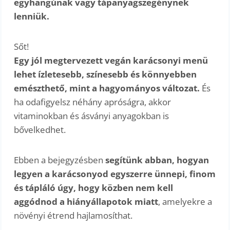
egyhangúnak vagy tápanyagszegénynek
lenniük.
Sőt!
Egy jól megtervezett vegán karácsonyi menü
lehet ízletesebb, színesebb és könnyebben
emészthető, mint a hagyományos változat.
És
ha odafigyelsz néhány apróságra, akkor
vitaminokban és ásványi anyagokban is
bővelkedhet.
Ebben a bejegyzésben
segítünk abban, hogyan
legyen a karácsonyod egyszerre ünnepi, finom
és tápláló úgy, hogy közben nem kell
aggódnod a hiányállapotok miatt
, amelyekre a
növényi étrend hajlamosíthat.