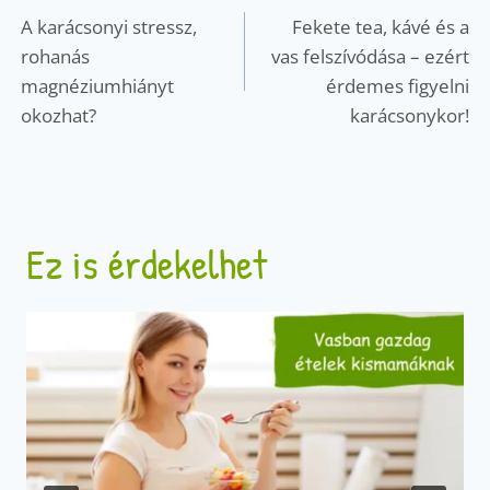
navigáció
A karácsonyi stressz,
Fekete tea, kávé és a
rohanás
vas felszívódása – ezért
magnéziumhiányt
érdemes figyelni
okozhat?
karácsonykor!
Ez is érdekelhet