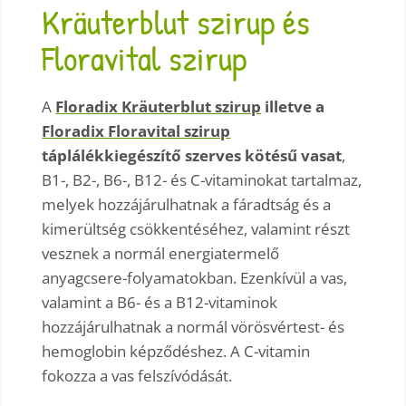
Kräuterblut szirup és
Floravital szirup
A
Floradix Kräuterblut szirup
illetve a
Floradix Floravital szirup
táplálékkiegészítő szerves kötésű vasat
,
B1-, B2-, B6-, B12- és C-vitaminokat tartalmaz,
melyek hozzájárulhatnak a fáradtság és a
kimerültség csökkentéséhez, valamint részt
vesznek a normál energiatermelő
anyagcsere-folyamatokban. Ezenkívül a vas,
valamint a B6- és a B12-vitaminok
hozzájárulhatnak a normál vörösvértest- és
hemoglobin képződéshez. A C-vitamin
fokozza a vas felszívódását.