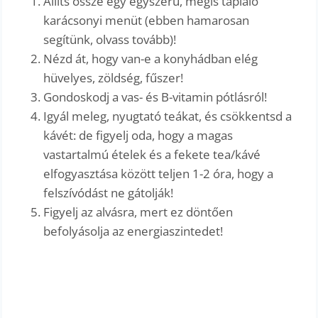
Állíts össze egy egyszerű, mégis tápláló
karácsonyi menüt (ebben hamarosan
segítünk, olvass tovább)!
Nézd át, hogy van-e a konyhádban elég
hüvelyes, zöldség, fűszer!
Gondoskodj a vas- és B-vitamin pótlásról!
Igyál meleg, nyugtató teákat, és csökkentsd a
kávét: de figyelj oda, hogy a magas
vastartalmú ételek és a fekete tea/kávé
elfogyasztása között teljen 1-2 óra, hogy a
felszívódást ne gátolják!
Figyelj az alvásra, mert ez döntően
befolyásolja az energiaszintedet!