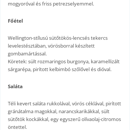
mogyoróval és friss petrezselyemmel.
Főétel
Wellington-stílusú sütőtökös-lencsés tekercs
levelestésztában, vörösborral készített
gombamártással.
Köretek: sült rozmaringos burgonya, karamellizált
sárgarépa, pirított kelbimbó szőlővel és dióval.
Saláta
Téli kevert saláta rukkolával, vörös céklával, pirított
gránátalma magokkal, narancskarikákkal, sült
sütőtök kockákkal, egy egyszerű olívaolaj-citromos
öntettel.