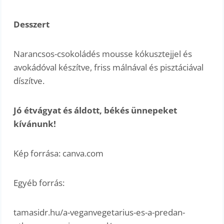
Desszert
Narancsos-csokoládés mousse kókusztejjel és
avokádóval készítve, friss málnával és pisztáciával
díszítve.
Jó étvágyat és áldott, békés ünnepeket
kívánunk!
Kép forrása: canva.com
Egyéb forrás:
tamasidr.hu/a-veganvegetarius-es-a-predan-