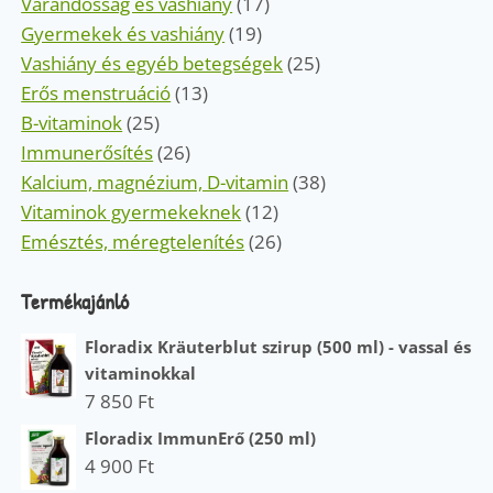
Várandósság és vashiány
(17)
Gyermekek és vashiány
(19)
Vashiány és egyéb betegségek
(25)
Erős menstruáció
(13)
B-vitaminok
(25)
Immunerősítés
(26)
Kalcium, magnézium, D-vitamin
(38)
Vitaminok gyermekeknek
(12)
Emésztés, méregtelenítés
(26)
Termékajánló
Floradix Kräuterblut szirup (500 ml) - vassal és
vitaminokkal
7 850
Ft
Floradix ImmunErő (250 ml)
4 900
Ft