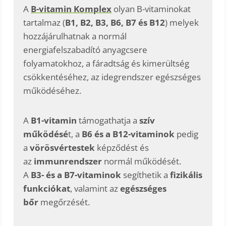
A
B-vitamin Komplex
olyan B-vitaminokat
tartalmaz (
B1, B2, B3, B6, B7 és B12
) melyek
hozzájárulhatnak a normál
energiafelszabadító anyagcsere
folyamatokhoz, a fáradtság és kimerültség
csökkentéséhez, az idegrendszer egészséges
működéséhez.
A
B1-vitamin
támogathatja a
szív
működésé
t, a
B6 és a B12-vitaminok
pedig
a
vörösvértestek
képződést és
az
immunrendszer
normál működését.
A
B3- és a B7-vitaminok
segíthetik a
fizikális
funkciókat
, valamint az
egészséges
bőr
megőrzését.