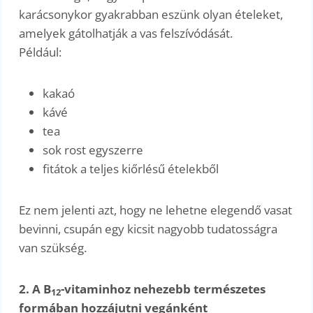
karácsonykor gyakrabban eszünk olyan ételeket,
amelyek gátolhatják a vas felszívódását.
Például:
kakaó
kávé
tea
sok rost egyszerre
fitátok a teljes kiőrlésű ételekből
Ez nem jelenti azt, hogy ne lehetne elegendő vasat
bevinni, csupán egy kicsit nagyobb tudatosságra
van szükség.
2. A B
-vitaminhoz nehezebb természetes
12
formában hozzájutni vegánként