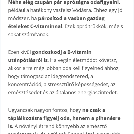
Néha elég csupán pár apróságra odafigyelni
,
például a hatékony vasfelszívódásra. Ehhez egy jó
módszer, ha
párosítod a vasban gazdag
ételeket C-vitaminnal
. Ezek apró trükkök, mégis
sokat számítanak.
Ezen kívül
gondoskodj a B-vitamin
utánpótlásról is
. Ha vegán életmódot követsz,
akkor erre még jobban oda kell figyelned ahhoz,
hogy támogasd az idegrendszered, a
koncentrációd, a stressztűrő képességedet, az
emésztésedet és az általános energiaszintedet.
Ugyancsak nagyon fontos, hogy
ne csak a
táplálkozásra figyelj oda, hanem a pihenésre
is.
A növényi étrend könnyebb az emésztő