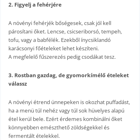
2. Figyelj a fehérjére
A növényi fehérjék bőségesek, csak jól kell
párosítani őket. Lencse, csicseriborsó, tempeh,
tofu, vagy a babfélék. Ezekből ínycsiklandó
karácsonyi főételeket lehet készíteni.
A megfelelő fűszerezés pedig csodákat tesz.
3. Rostban gazdag, de gyomorkímélő ételeket
válassz
A növényi étrend ünnepeken is okozhat puffadást,
ha a menü túl nehéz vagy túl sok hüvelyes alapú
étel kerül bele. Ezért érdemes kombinálni őket
könnyebben emészthető zöldségekkel és
fermentált ételekkel.