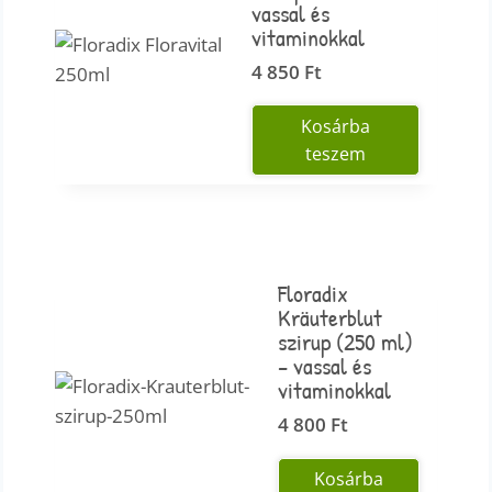
vassal és
vitaminokkal
4 850
Ft
Kosárba
teszem
Floradix
Kräuterblut
szirup (250 ml)
– vassal és
vitaminokkal
4 800
Ft
Kosárba