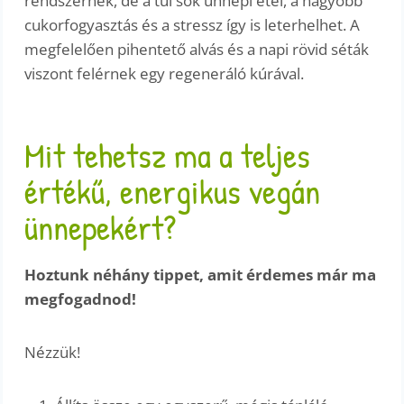
rendszernek, de a túl sok ünnepi étel, a nagyobb
cukorfogyasztás és a stressz így is leterhelhet. A
megfelelően pihentető alvás és a napi rövid séták
viszont felérnek egy regeneráló kúrával.
Mit tehetsz ma a teljes
értékű, energikus vegán
ünnepekért?
Hoztunk néhány tippet, amit érdemes már ma
megfogadnod!
Nézzük!