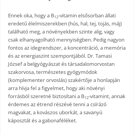
Ennek oka, hogy a B
-vitamin elsősorban állati
12
eredetű élelmiszerekben (hús, hal, tej, tojás, máj)
található meg, a növényekben szinte alig, vagy
csak elhanyagolható mennyiségben. Pedig nagyon
fontos az idegrendszer, a koncentráció, a memória
és az energiaszint szempontjából. Dr. Tamasi
József a belgyógyászat és társadalomorvostan
szakorvosa, természetes gyógymódok
(komplementer orvoslás) szakértője a honlapján
arra hívja fel a figyelmet, hogy aki növényi
forrásból szeretné biztosítani a B
-vitamint, annak
12
érdemes az étrend részévé tenni a csírázó
magvakat, a kovászos uborkát, a savanyú
káposztát és a gabonaféléket.