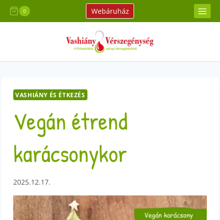
Skip
Webáruház
0
to
content
VASHIÁNY ÉS ÉTKEZÉS
Vegán étrend
karácsonykor
2025.12.17.