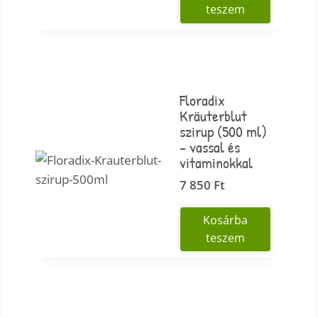
teszem
Floradix
Kräuterblut
szirup (500 ml)
– vassal és
vitaminokkal
7 850
Ft
Kosárba
teszem