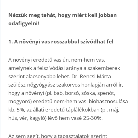
Nézzük meg tehát, hogy miért kell jobban
odafigyelni!
1. A növényi vas rosszabbul szívódhat fel
A növényi eredetű vas ún. nem-hem vas,
amelynek a felszívódási aránya a szakemberek
szerint alacsonyabb lehet. Dr. Rencsi Márta
szülész-nőgyógyász szakorvos honlapján arról ír,
hogy a növényi (pl. bab, borsó, sóska, spenót,
mogyoró) eredetű nem-hem vas biohasznosulása
kb. 5%, az állati eredetű táplálékokban (pl. máj,
hús, vér, kagyló) lévő hem vasé 25-30%.
Az sem segít, hogy a tapasztalatok szerint