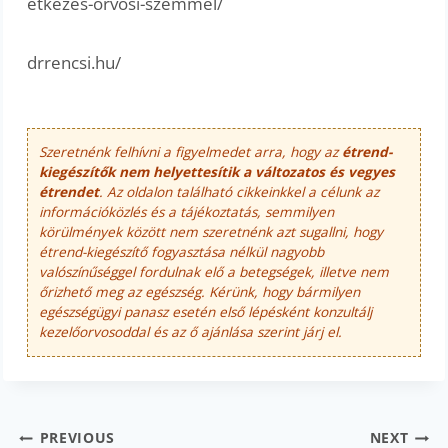
etkezes-orvosi-szemmel/
drrencsi.hu/
Szeretnénk felhívni a figyelmedet arra, hogy az
étrend-
kiegészítők nem helyettesítik a változatos és vegyes
étrendet
. Az oldalon található cikkeinkkel a célunk az
információközlés és a tájékoztatás, semmilyen
körülmények között nem szeretnénk azt sugallni, hogy
étrend-kiegészítő fogyasztása nélkül nagyobb
valószínűséggel fordulnak elő a betegségek, illetve nem
őrizhető meg az egészség. Kérünk, hogy bármilyen
egészségügyi panasz esetén első lépésként konzultálj
kezelőorvosoddal és az ő ajánlása szerint járj el.
Bejegyzés
PREVIOUS
NEXT