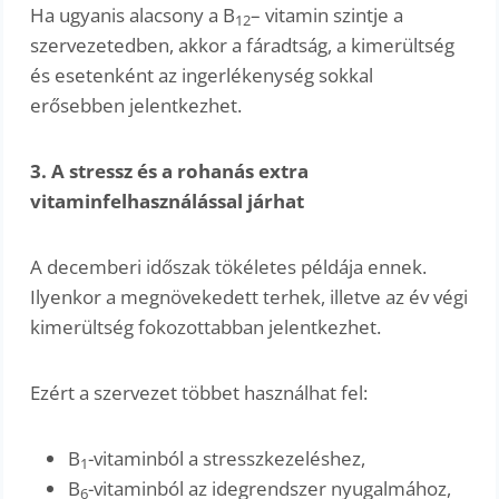
Ha ugyanis alacsony a B
– vitamin szintje a
12
szervezetedben, akkor a fáradtság, a kimerültség
és esetenként az ingerlékenység sokkal
erősebben jelentkezhet.
3. A stressz és a rohanás extra
vitaminfelhasználással járhat
A decemberi időszak tökéletes példája ennek.
Ilyenkor a megnövekedett terhek, illetve az év végi
kimerültség fokozottabban jelentkezhet.
Ezért a szervezet többet használhat fel:
B
-vitaminból a stresszkezeléshez,
1
B
-vitaminból az idegrendszer nyugalmához,
6