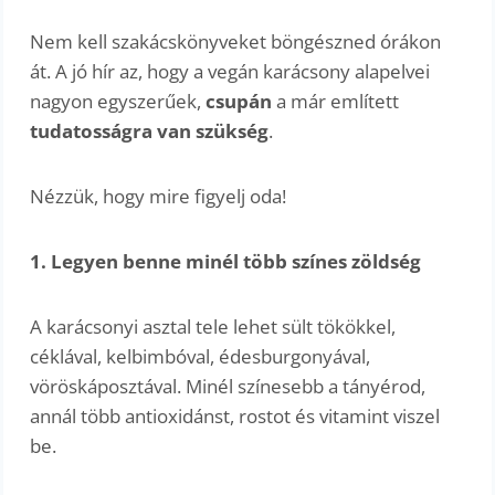
Nem kell szakácskönyveket böngészned órákon
át. A jó hír az, hogy a vegán karácsony alapelvei
nagyon egyszerűek,
csupán
a már említett
tudatosságra van szükség
.
Nézzük, hogy mire figyelj oda!
1. Legyen benne minél több színes zöldség
A karácsonyi asztal tele lehet sült tökökkel,
céklával, kelbimbóval, édesburgonyával,
vöröskáposztával. Minél színesebb a tányérod,
annál több antioxidánst, rostot és vitamint viszel
be.