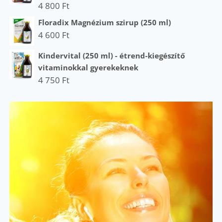
4 800
Ft
Floradix Magnézium szirup (250 ml)
4 600
Ft
Kindervital (250 ml) - étrend-kiegészítő
vitaminokkal gyerekeknek
4 750
Ft