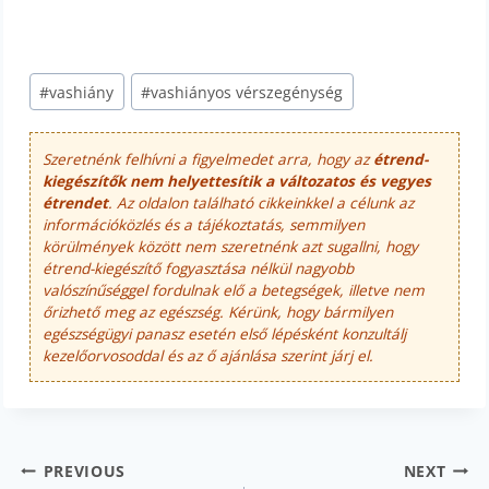
Post
#
vashiány
#
vashiányos vérszegénység
Tags:
Szeretnénk felhívni a figyelmedet arra, hogy az
étrend-
kiegészítők nem helyettesítik a változatos és vegyes
étrendet
. Az oldalon található cikkeinkkel a célunk az
információközlés és a tájékoztatás, semmilyen
körülmények között nem szeretnénk azt sugallni, hogy
étrend-kiegészítő fogyasztása nélkül nagyobb
valószínűséggel fordulnak elő a betegségek, illetve nem
őrizhető meg az egészség. Kérünk, hogy bármilyen
egészségügyi panasz esetén első lépésként konzultálj
kezelőorvosoddal és az ő ajánlása szerint járj el.
Bejegyzés
PREVIOUS
NEXT