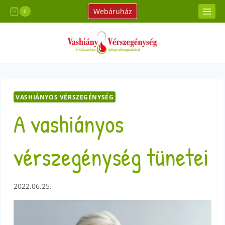
Skip
Webáruház
0
to
content
VASHIÁNYOS VÉRSZEGÉNYSÉG
A vashiányos
vérszegénység tünetei
2022.06.25.