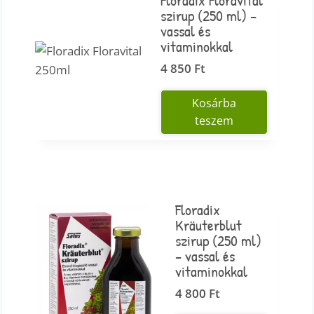
szirup (250 ml) –
vassal és
vitaminokkal
4 850
Ft
Kosárba
teszem
Floradix
Kräuterblut
szirup (250 ml)
– vassal és
vitaminokkal
4 800
Ft