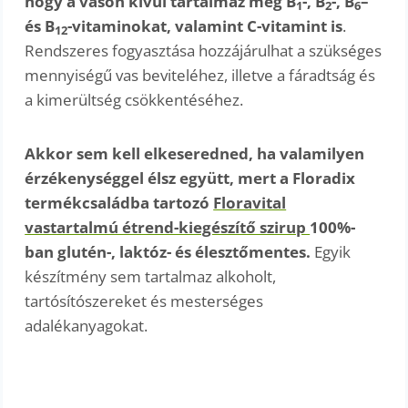
hogy a vason kívül tartalmaz még B
-, B
-, B
–
1
2
6
és B
-vitaminokat, valamint C-vitamint is
.
12
Rendszeres fogyasztása hozzájárulhat a szükséges
mennyiségű vas beviteléhez, illetve a fáradtság és
a kimerültség csökkentéséhez.
Akkor sem kell elkeseredned, ha valamilyen
érzékenységgel élsz együtt, mert a Floradix
termékcsaládba tartozó
Floravital
vastartalmú étrend-kiegészítő szirup
100%-
ban glutén-, laktóz- és élesztőmentes.
Egyik
készítmény sem tartalmaz alkoholt,
tartósítószereket és mesterséges
adalékanyagokat.