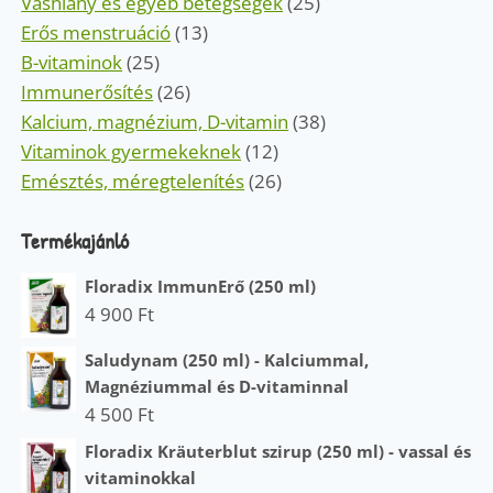
Vashiány és egyéb betegségek
(25)
Erős menstruáció
(13)
B-vitaminok
(25)
Immunerősítés
(26)
Kalcium, magnézium, D-vitamin
(38)
Vitaminok gyermekeknek
(12)
Emésztés, méregtelenítés
(26)
Termékajánló
Floradix ImmunErő (250 ml)
4 900
Ft
Saludynam (250 ml) - Kalciummal,
Magnéziummal és D-vitaminnal
4 500
Ft
Floradix Kräuterblut szirup (250 ml) - vassal és
vitaminokkal