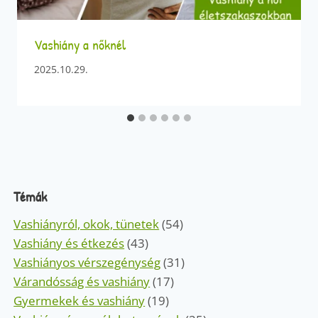
Vashiány a nőknél
2025.10.29.
Témák
Vashiányról, okok, tünetek
(54)
Vashiány és étkezés
(43)
Vashiányos vérszegénység
(31)
Várandósság és vashiány
(17)
Gyermekek és vashiány
(19)