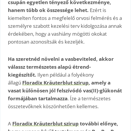
csupán egyetlen tényező következménye,
hanem több ok összessége lehet.
Ezért is
kiemelten fontos a megfelelő orvosi felmérés és a
személyre szabott kezelési terv kidolgozása annak
érdekében, hogy a vashiány mögötti okokat
pontosan azonosítsák és kezeljék.
Ha szeretnéd növelni a vasbeviteled, akkor
válassz természetes alapú étrend-
kiegészítőt.
Ilyen például a folyékony
állagú
Floradix Kräuterblut szirup
, amely a
vasat különösen jól felszívódó vas(II)-glükonát
formájában tartalmazza
. Íze a természetes
összetevőknek köszönhetően kellemes.
A
Floradix Kräuterblut szirup
további előnye,