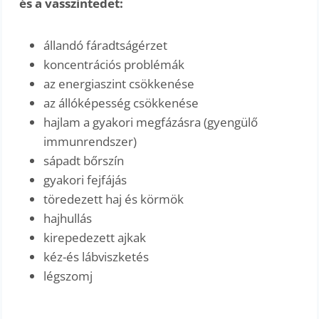
és a vasszintedet:
állandó fáradtságérzet
koncentrációs problémák
az energiaszint csökkenése
az állóképesség csökkenése
hajlam a gyakori megfázásra (gyengülő
immunrendszer)
sápadt bőrszín
gyakori fejfájás
töredezett haj és körmök
hajhullás
kirepedezett ajkak
kéz-és lábviszketés
légszomj