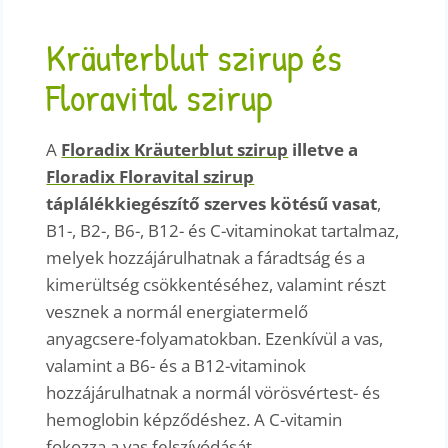
Kräuterblut szirup és
Floravital szirup
A
Floradix Kräuterblut szirup
illetve a
Floradix Floravital szirup
táplálékkiegészítő szerves kötésű vasat
,
B1-, B2-, B6-, B12- és C-vitaminokat tartalmaz,
melyek hozzájárulhatnak a fáradtság és a
kimerültség csökkentéséhez, valamint részt
vesznek a normál energiatermelő
anyagcsere-folyamatokban. Ezenkívül a vas,
valamint a B6- és a B12-vitaminok
hozzájárulhatnak a normál vörösvértest- és
hemoglobin képződéshez. A C-vitamin
fokozza a vas felszívódását.