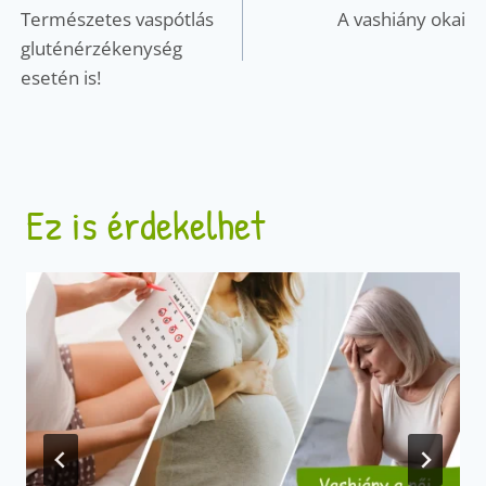
navigáció
Természetes vaspótlás
A vashiány okai
gluténérzékenység
esetén is!
Ez is érdekelhet