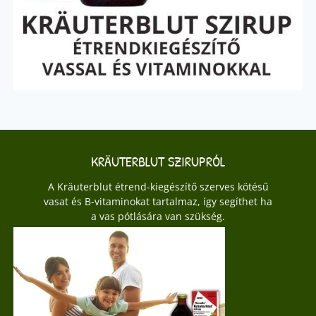
KRÄUTERBLUT SZIRUPRÓL
A Kräuterblut étrend-kiegészítő szerves kötésű
vasat és B-vitaminokat tartalmaz, így segíthet ha
a vas pótlására van szükség.