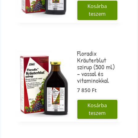
Kosárba
teszem
Floradix
Kräuterblut
szirup (500 ml)
– vassal és
vitaminokkal
7 850
Ft
Kosárba
teszem