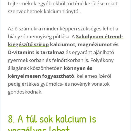
tejtermékek egyéb okból történő kerülése miatt
szenvedhetnek kalciumhiánytól.
Az ő számukra mindenképpen szükséges lehet a
hiányzó mennyiség pótlása. A
Saludynam étrend-
kiegészítő szirup
kalciumot, magnéziumot és
D-vitamint is tartalmaz
és egyaránt ajánlható
gyermekkorban és felnőttkorban is. Folyékony
állagának köszönhetően
könnyen és
kényelmesen fogyasztható
, kellemes ízéről
pedig értékes gyümölcs- és növénykivonatok
gondoskodnak.
8. A túl sok kalcium is
veszélyes lehet