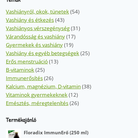
Vashiányról, okok, tünetek
(54)
Vashiány és étkezés
(43)
Vashiányos vérszegénység
(31)
Várandósság és vashiány
(17)
Gyermekek és vashiány
(19)
Vashiány és egyéb betegségek
(25)
Erős menstruáció
(13)
B-vitaminok
(25)
Immunerősítés
(26)
Kalcium, magnézium, D-vitamin
(38)
Vitaminok gyermekeknek
(12)
Emésztés, méregtelenítés
(26)
Termékajánló
Floradix ImmunErő (250 ml)