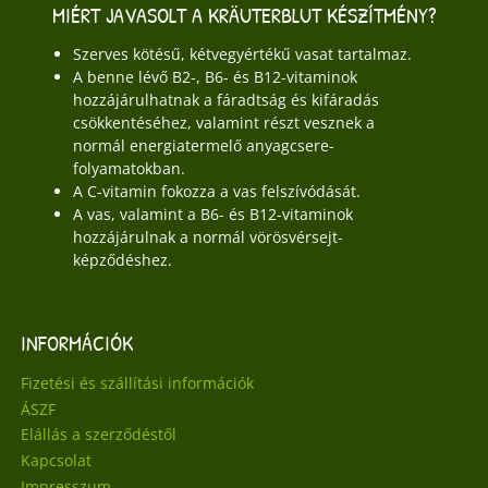
MIÉRT JAVASOLT A KRÄUTERBLUT KÉSZÍTMÉNY?
Szerves kötésű, kétvegyértékű vasat tartalmaz.
A benne lévő B2-, B6- és B12-vitaminok
hozzájárulhatnak a fáradtság és kifáradás
csökkentéséhez, valamint részt vesznek a
normál energiatermelő anyagcsere-
folyamatokban.
A C-vitamin fokozza a vas felszívódását.
A vas, valamint a B6- és B12-vitaminok
hozzájárulnak a normál vörösvérsejt-
képződéshez.
INFORMÁCIÓK
Fizetési és szállítási információk
ÁSZF
Elállás a szerződéstől
Kapcsolat
Impresszum