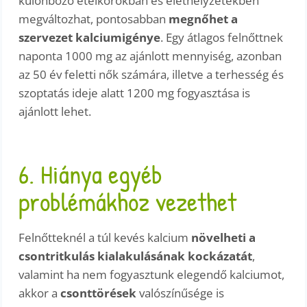
különböző ételkorokban és élethelyzetekben
megváltozhat, pontosabban
megnőhet a
szervezet kalciumigénye
. Egy átlagos felnőttnek
naponta 1000 mg az ajánlott mennyiség, azonban
az 50 év feletti nők számára, illetve a terhesség és
szoptatás ideje alatt 1200 mg fogyasztása is
ajánlott lehet.
6. Hiánya egyéb
problémákhoz vezethet
Felnőtteknél a túl kevés kalcium
növelheti a
csontritkulás kialakulásának kockázatát
,
valamint ha nem fogyasztunk elegendő kalciumot,
akkor a
csonttörések
valószínűsége is