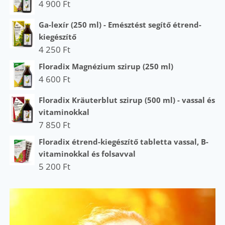
4 900
Ft
Ga-lexír (250 ml) - Emésztést segítő étrend-
kiegészítő
4 250
Ft
Floradix Magnézium szirup (250 ml)
4 600
Ft
Floradix Kräuterblut szirup (500 ml) - vassal és
vitaminokkal
7 850
Ft
Floradix étrend-kiegészítő tabletta vassal, B-
vitaminokkal és folsavval
5 200
Ft