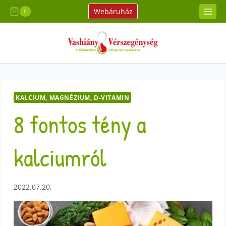
Skip
Webáruház
0
to
content
KALCIUM, MAGNÉZIUM, D-VITAMIN
8 fontos tény a
kalciumról
2022.07.20.