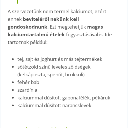
A szervezetünk nem termel kalciumot, ezért
ennek
beviteléről nekünk kell
gondoskodnunk
. Ezt megtehetjük
magas
kalciumtartalmú ételek
fogyasztásával is. Ide
tartoznak például:
tej, sajt és joghurt és más tejtermékek
sötétzöld színű leveles zöldségek
(kelkáposzta, spenót, brokkoli)
fehér bab
szardínia
kalciummal dúsított gabonafélék, pékáruk
kalciummal dúsított narancslevek