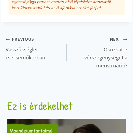
egészségügyi panasz esetén első lépésként konzultálj
kezelőorvosoddal és az ő ajánlása szerint járj el.
Bejegyzés
PREVIOUS
NEXT
navigáció
Vasszükséglet
Okozhat-e
csecsemőkorban
vérszegénységet a
menstruáció?
Ez is érdekelhet