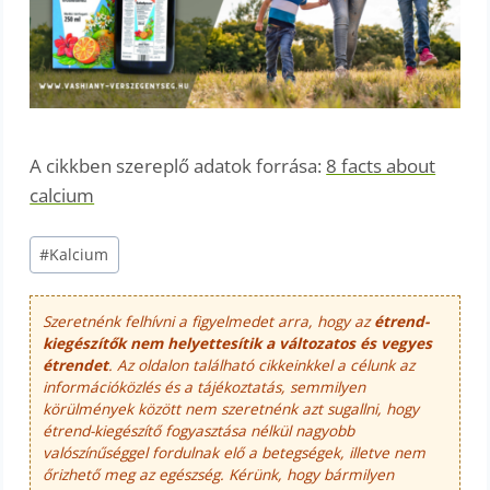
A cikkben szereplő adatok forrása:
8 facts about
calcium
Post
#
Kalcium
Tags:
Szeretnénk felhívni a figyelmedet arra, hogy az
étrend-
kiegészítők nem helyettesítik a változatos és vegyes
étrendet
. Az oldalon található cikkeinkkel a célunk az
információközlés és a tájékoztatás, semmilyen
körülmények között nem szeretnénk azt sugallni, hogy
étrend-kiegészítő fogyasztása nélkül nagyobb
valószínűséggel fordulnak elő a betegségek, illetve nem
őrizhető meg az egészség. Kérünk, hogy bármilyen